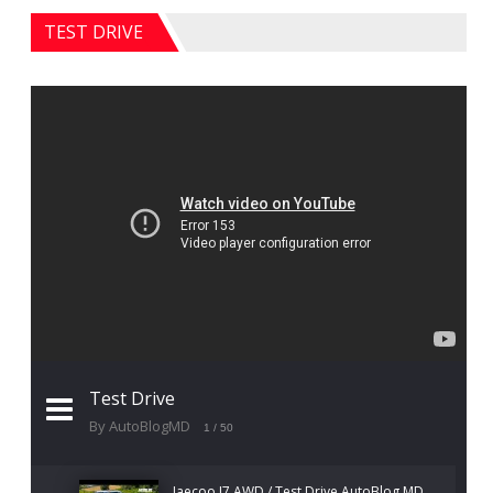
TEST DRIVE
Test Drive
By AutoBlogMD
1
/ 50
Jaecoo J7 AWD / Test Drive AutoBlog.MD