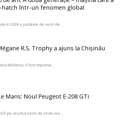
-hatch într-un fenomen global
te în 2026 o jumătate de secol de
…
Mégane R.S. Trophy a ajuns la Chișinău
blica Moldova. A fost importat
…
 Le Mans: Noul Peugeot E-208 GTi
GTi pe circuitul iconic de 24 de ore
…