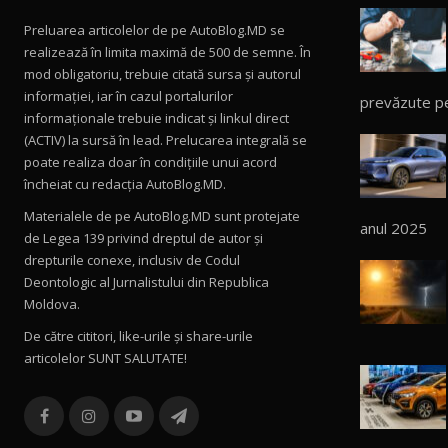
Preluarea articolelor de pe AutoBlog.MD se
realizează în limita maximă de 500 de semne. În
mod obligatoriu, trebuie citată sursa și autorul
informației, iar în cazul portalurilor
prevăzute p
informaționale trebuie indicat și linkul direct
(ACTIV) la sursă în lead. Prelucarea integrală se
poate realiza doar în condițiile unui acord
încheiat cu redacţia AutoBlog.MD.
Materialele de pe AutoBlog.MD sunt protejate
anul 2025
de Legea 139 privind dreptul de autor și
drepturile conexe, inclusiv de Codul
Deontologic al Jurnalistului din Republica
Moldova.
De către cititori, like-urile şi share-urile
articolelor SUNT SALUTATE!