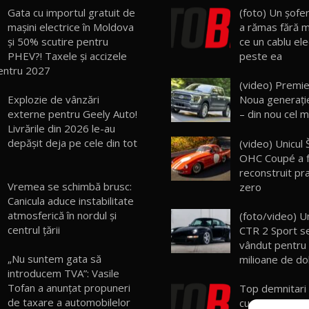
Gata cu importul gratuit de
(foto) Un şofer
mașini electrice în Moldova
a rămas fără 
și 50% scutire pentru
ce un cablu ele
PHEV?! Taxele și accizele
peste ea
entru 2027
(video) Premie
Explozie de vânzări
Noua generaţi
externe pentru Geely Auto!
– din nou cel m
Livrările din 2026 le-au
depășit deja pe cele din tot
(video) Unicu
OHC Coupé a 
reconstruit pra
Vremea se schimbă brusc:
zero
Canicula aduce instabilitate
atmosferică în nordul și
(foto/video) U
centrul țării
CTR 2 Sport se
vândut pentru
„Nu suntem gata să
milioane de dol
introducem TVA”: Vasile
Tofan a anunțat propuneri
Top demnitari
de taxare a automobilelor
cu maşini scu