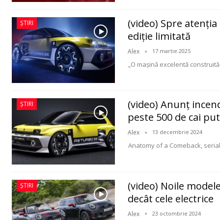
(video) Spre atenția
ȘTIRI
ediție limitată
Alex
17 martie 2025
„O mașină excelentă construită 
(video) Anunț incen
ȘTIRI
peste 500 de cai pu
Alex
13 decembrie 2024
Anatomy of a Comeback, serial
(video) Noile model
ȘTIRI
decât cele electrice
Alex
23 octombrie 2024