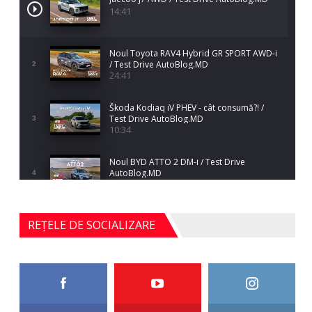
14:41
Noul Toyota RAV4 Hybrid GR SPORT AWD-i
/ Test Drive AutoBlog.MD
2
24:41
Škoda Kodiaq iV PHEV - cât consumă?! /
Test Drive AutoBlog.MD
3
10:34
Noul BYD ATTO 2 DM-i / Test Drive
AutoBlog.MD
4
17:35
Noul Mercedes-Benz S-Class facelift (S 580
REȚELE DE SOCIALIZARE
4MATIC V223) / Test Drive AutoBlog.MD
5
27:33
HAVAL H5 / Test Drive AutoBlog.MD
11:58
6