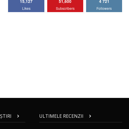
15,127
51,600
4 721
Lotus Emira Turbo SE / Test Drive
Likes
Subscribers
Followers
AutoBlog.MD
7
24:06
Noul Škoda Kodiaq RS / Test Drive
AutoBlog.MD în premieră națională
8
15:08
Noul Geely EX2 / Test Drive AutoBlog.MD
15:22
9
Mercedes-AMG E 53 HYBRID 4MATIC+ /
Test Drive AutoBlog.MD
10
16:27
Noul Volvo ES90 / Test Drive AutoBlog.MD
27:58
11
ȘTIRI
ULTIMELE RECENZII
Noul MG HS / Test Drive AutoBlog.MD
16:48
12