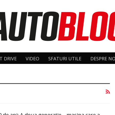
T DRIVE
VIDEO
SFATURI UTILE
DESPRE NO
50 de ani: A doua generație – mașina care a