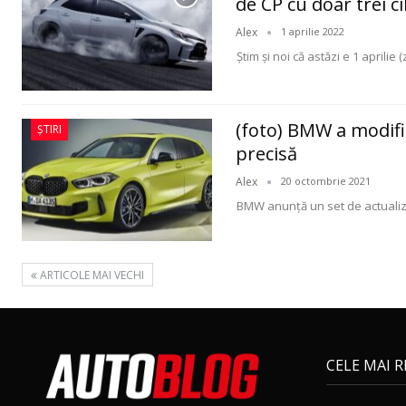
de CP cu doar trei ci
Alex
1 aprilie 2022
Ştim şi noi că astăzi e 1 aprilie (
(foto) BMW a modifi
ȘTIRI
precisă
Alex
20 octombrie 2021
BMW anunţă un set de actualiz
ARTICOLE MAI VECHI
CELE MAI 