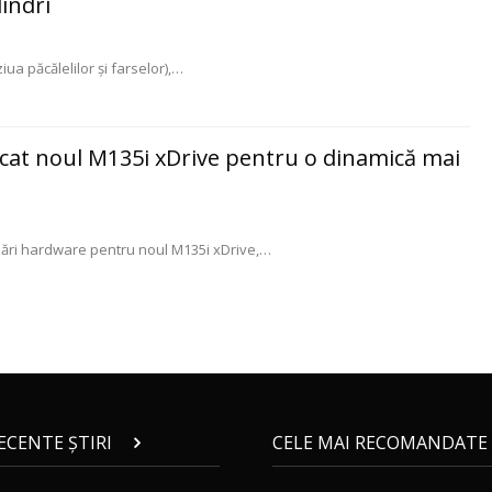
lindri
ziua păcălelilor şi farselor),
…
cat noul M135i xDrive pentru o dinamică mai
ări hardware pentru noul M135i xDrive,
…
RECENTE ȘTIRI
CELE MAI RECOMANDATE 