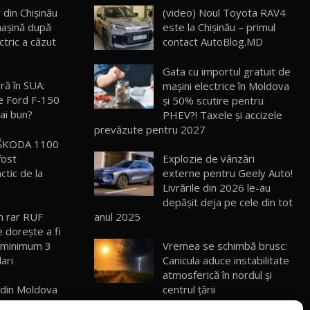
 din Chişinău
(video) Noul Toyota RAV4
maşină după
este la Chișinău – primul
ROX 01: Test drive cu noul SUV chinezesc
care combină aventura cu luxul /
13
ctric a căzut
contact AutoBlog.MD
36:08
AutoBlog.MD
Gata cu importul gratuit de
ZEEKR 9X în Moldova: Am condus gigantul
ră în SUA:
mașini electrice în Moldova
chinez care face lumea să se întoarcă
14
e Ford F-150
și 50% scutire pentru
17:27
după el / AutoBlog.MD
ai bun?
PHEV?! Taxele și accizele
prevăzute pentru 2027
Noua Mazda CX-5 / Test Drive
l ŠKODA 1100
AutoBlog.MD
15
14:37
fost
Explozie de vânzări
ctic de la
externe pentru Geely Auto!
Livrările din 2026 le-au
Cum merge? Škoda Octavia 4×4 DSG
facelift // AutoBlogMD
depășit deja pe cele din tot
16
13:10
n rar RUF
anul 2025
 dorește a fi
Lotus Eletre R / Test Drive AutoBlog.MD
 minimum 3
Vremea se schimbă brusc:
20:06
17
ari
Canicula aduce instabilitate
atmosferică în nordul și
 din Moldova
centrul țării
Va fi modelul nr.1 BYD în Moldova? BYD
mpe prea
Seal U DM-i / Test Drive AutoBlog.MD
18