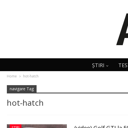
ȘTIRI
TES
Home
hot-hatch
navigare Tag
hot-hatch
(video) Golf GTI la 
ȘTIRI