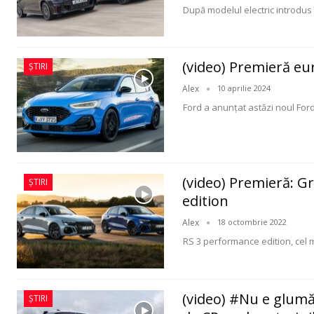
După modelul electric introdus
(video) Premieră eu
ȘTIRI
Alex
10 aprilie 2024
Ford a anunțat astăzi noul For
(video) Premieră: G
ȘTIRI
edition
Alex
18 octombrie 2022
RS 3 performance edition, cel 
(video) #Nu e glumă
ȘTIRI