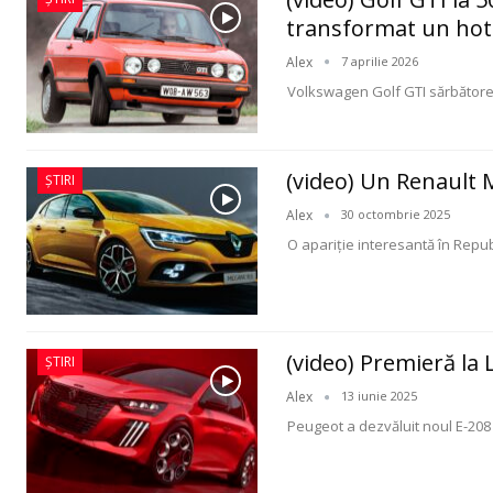
transformat un hot
Alex
7 aprilie 2026
Volkswagen Golf GTI sărbătoreș
(video) Un Renault 
ȘTIRI
Alex
30 octombrie 2025
O apariție interesantă în Repu
(video) Premieră la
ȘTIRI
Alex
13 iunie 2025
Peugeot a dezvăluit noul E-208 