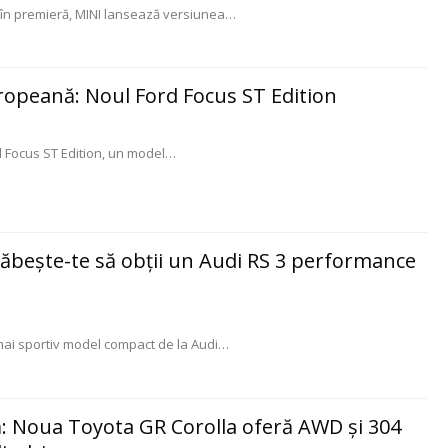
 în premieră, MINI lansează versiunea
…
ropeană: Noul Ford Focus ST Edition
d Focus ST Edition, un model
…
răbeşte-te să obţii un Audi RS 3 performance
mai sportiv model compact de la Audi
…
: Noua Toyota GR Corolla oferă AWD şi 304