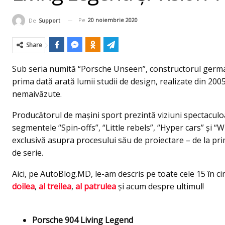
Pe
20 noiembrie 2020
De
Support
Share
Sub seria numită “Porsche Unseen”, constructorul german 
prima dată arată lumii studii de design, realizate din 20
nemaivăzute.
Producătorul de mașini sport prezintă viziuni spectaculoa
segmentele “Spin-offs”, “Little rebels”, “Hyper cars” și “W
exclusivă asupra procesului său de proiectare – de la pr
de serie.
Aici, pe AutoBlog.MD, le-am descris pe toate cele 15 în ci
doilea
,
al treilea
,
al patrulea
şi acum despre ultimul!
Porsche 904 Living Legend