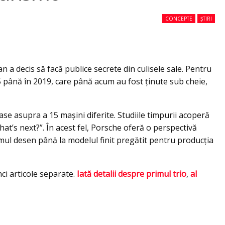
CONCEPTE
ȘTIRI
a decis să facă publice secrete din culisele sale. Pentru
05 până în 2019, care până acum au fost ținute sub cheie,
se asupra a 15 mașini diferite. Studiile timpurii acoperă
hat’s next?”. În acest fel, Porsche oferă o perspectivă
imul desen până la modelul finit pregătit pentru producția
nci articole separate.
Iată detalii despre primul trio
,
al