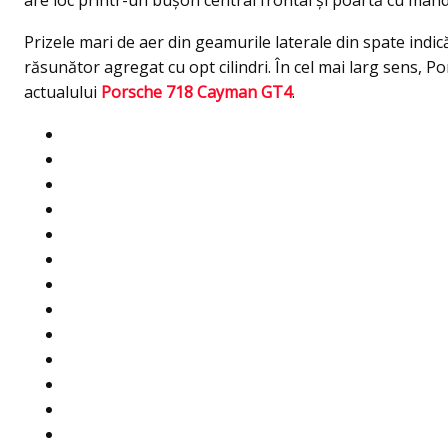
are loc printr-un buşon central frontal și poartă cu mând
Prizele mari de aer din geamurile laterale din spate indică
răsunător agregat cu opt cilindri. În cel mai larg sens,
actualului
Porsche 718 Cayman GT4
.