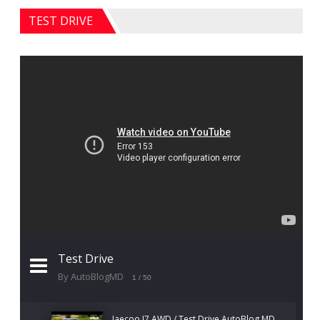
TEST DRIVE
Test Drive
By AutoBlogMD
1
/ 50
Jaecoo J7 AWD / Test Drive AutoBlog.MD