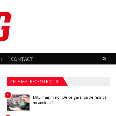
I
CONTACT
CELE MAI RECENTE ȘTIRI
1
Mitul mașinii noi: De ce garanția de fabrică
nu anulează…