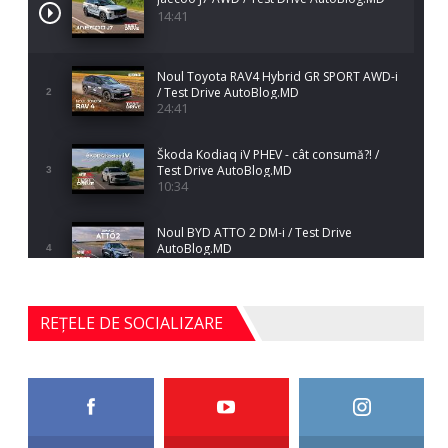
14:41
Noul Toyota RAV4 Hybrid GR SPORT AWD-i
/ Test Drive AutoBlog.MD
2
24:41
Škoda Kodiaq iV PHEV - cât consumă?! /
Test Drive AutoBlog.MD
3
10:34
Noul BYD ATTO 2 DM-i / Test Drive
AutoBlog.MD
4
17:35
Noul Mercedes-Benz S-Class facelift (S 580
REȚELE DE SOCIALIZARE
4MATIC V223) / Test Drive AutoBlog.MD
5
27:33
HAVAL H5 / Test Drive AutoBlog.MD
11:58
6