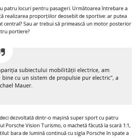
u patru locuri pentru pasageri. Următoarea întrebare a
tă realizarea proporțiilor deosebit de sportive: ar putea
at central? Sau ar trebui să primească un motor posterior
atru portiere?
pariția subiectului mobilității electrice, am
i bine cu un sistem de propulsie pur electric”, a
chael Mauer.
 deci dezvoltată dintr-o mașină super sport cu patru
pul Porsche Vision Turismo, o machetă făcută la scară 1:1,
stilul: bara de lumină continuă cu sigla Porsche în spate a