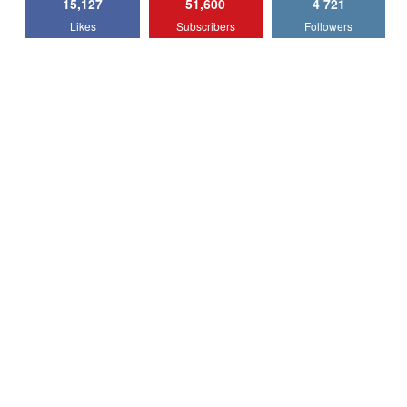
15,127
51,600
4 721
Lotus Emira Turbo SE / Test Drive
Likes
Subscribers
Followers
AutoBlog.MD
7
24:06
Noul Škoda Kodiaq RS / Test Drive
AutoBlog.MD în premieră națională
8
15:08
Noul Geely EX2 / Test Drive AutoBlog.MD
15:22
9
Mercedes-AMG E 53 HYBRID 4MATIC+ /
Test Drive AutoBlog.MD
10
16:27
Noul Volvo ES90 / Test Drive AutoBlog.MD
27:58
11
Noul MG HS / Test Drive AutoBlog.MD
16:48
12