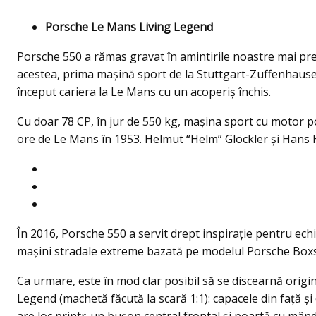
Porsche Le Mans Living Legend
Porsche 550 a rămas gravat în amintirile noastre mai pre
acestea, prima mașină sport de la Stuttgart-Zuffenhausen
început cariera la Le Mans cu un acoperiș închis.
Cu doar 78 CP, în jur de 550 kg, maşina sport cu motor po
ore de Le Mans în 1953. Helmut “Helm” Glöckler și Hans 
În 2016, Porsche 550 a servit drept inspiraţie pentru ec
maşini stradale extreme bazată pe modelul Porsche Boxs
Ca urmare, este în mod clar posibil să se discearnă origin
Legend (machetă făcută la scară 1:1): capacele din față și