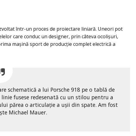
voltat într-un proces de proiectare liniară. Uneori pot
telelor care conduc un designer, prin câteva ocolișuri,
rima mașină sport de producție complet electrică a
re schematică a lui Porsche 918 pe o tablă de
 linie fusese redesenată cu un stilou pentru a
ului părea o articulație a ușii din spate. Am fost
ește Michael Mauer.