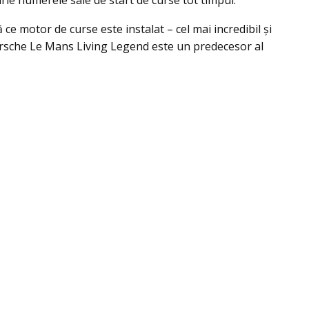
rie numerele sale de start de curse tot timpul.
 ce motor de curse este instalat – cel mai incredibil şi
 Porsche Le Mans Living Legend este un predecesor al