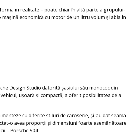
orma în realitate – poate chiar în altă parte a grupului-
o mașină economică cu motor de un litru volum şi abia în
rsche Design Studio datorită șasiului său monococ din
vehicul, uşoară şi compactă, a oferit posibilitatea de a
menteze cu diferite stiluri de caroserie, și-au dat seama
iectat-o avea proporții și dimensiuni foarte asemănătoare
cii – Porsche 904.