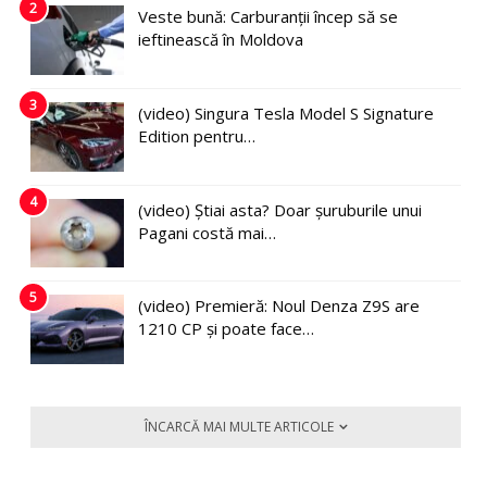
2
Veste bună: Carburanții încep să se
ieftinească în Moldova
3
(video) Singura Tesla Model S Signature
Edition pentru…
4
(video) Știai asta? Doar șuruburile unui
Pagani costă mai…
5
(video) Premieră: Noul Denza Z9S are
1210 CP și poate face…
ÎNCARCĂ MAI MULTE ARTICOLE