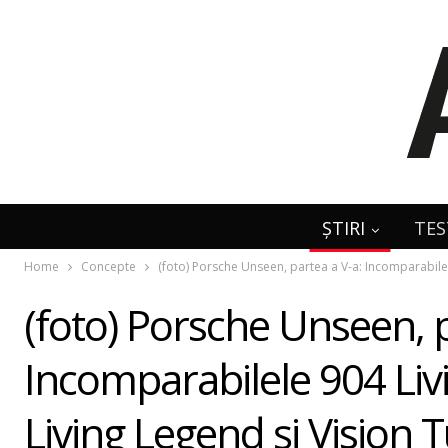
ȘTIRI
TES
Home
Concepte
(foto) Porsche Unseen, partea a V-a: Incomparabile
(foto) Porsche Unseen, p
Incomparabilele 904 Li
Living Legend şi Vision 