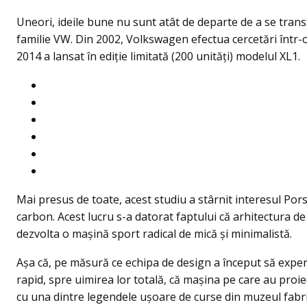
Uneori, ideile bune nu sunt atât de departe de a se transf
familie VW. Din 2002, Volkswagen efectua cercetări într-
2014 a lansat în ediţie limitată (200 unităţi) modelul XL1.
Mai presus de toate, acest studiu a stârnit interesul Po
carbon. Acest lucru s-a datorat faptului că arhitectura de 
dezvolta o mașină sport radical de mică și minimalistă.
Așa că, pe măsură ce echipa de design a început să experi
rapid, spre uimirea lor totală, că mașina pe care au pro
cu una dintre legendele uşoare de curse din muzeul fabri