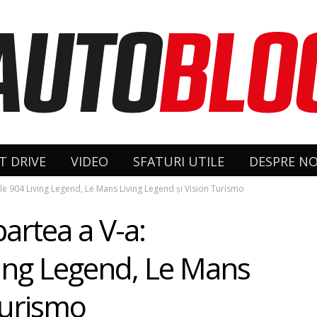
T DRIVE
VIDEO
SFATURI UTILE
DESPRE NO
le 904 Living Legend, Le Mans Living Legend şi Vision Turismo
artea a V-a:
ving Legend, Le Mans
Turismo