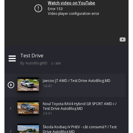
Test Drive
By AutoBlogMD
1
/ 300
Jaecoo J7 AWD / Test Drive AutoBlog.MD
14:41
Noul Toyota RAV4 Hybrid GR SPORT AWD-i /
Test Drive AutoBlog.MD
2
24:41
Škoda Kodiaq iV PHEV - cât consumă?! / Test
Drive AutoBlog.MD
3