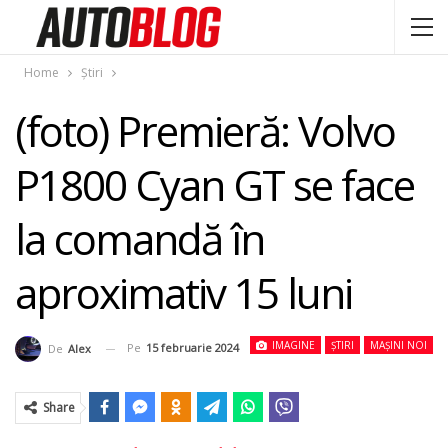
Home
Știri
(foto) Premieră: Volvo
P1800 Cyan GT se face
la comandă în
aproximativ 15 luni
IMAGINE
ȘTIRI
MAȘINI NOI
Pe
15 februarie 2024
De
Alex
Share