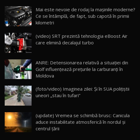
Noua Mazda CX-5 / Test Drive AutoBlog.MD
Mai este nevoie de rodaj la mașinile moderne?
14:37
15
Ce se întâmplă, de fapt, sub capotă în primii
kilometri
Cum merge? Škoda Octavia 4×4 DSG facelift //
AutoBlogMD
(video) SRT prezintă tehnologia eBoost Air
16
13:10
care elimină decalajul turbo
Lotus Eletre R / Test Drive AutoBlog.MD
20:06
17
ANRE: Detensionarea relativă a situației din
Golf influențează prețurile la carburanți în
Moldova
Va fi modelul nr.1 BYD în Moldova? BYD Seal U
DM-i / Test Drive AutoBlog.MD
18
(foto/video) Imaginea zilei: Și în SUA polițiștii
30:08
uneori „stau în tufari”
Noul Geely EX5 EM-i care a cucerit Moldova
înainte să ajungă în showroom / Test Drive
19
23:36
AutoBlog.MD
(update) Vremea se schimbă brusc: Canicula
aduce instabilitate atmosferică în nordul și
Noul ZEEKR 7X / Test Drive AutoBlog.MD
centrul țării
29:08
20