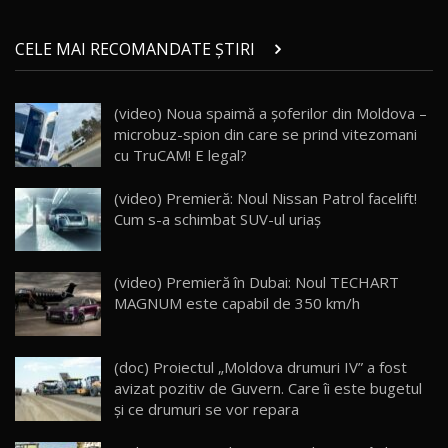
Micul BYD Dolphin Surf / Test Drive
CELE MAI RECOMANDATE ȘTIRI
AutoBlog.MD
21
16:59
(video) Noua spaimă a șoferilor din Moldova –
Noua Mazda 6e / Test Drive AutoBlog.MD
microbuz-spion din care se prind vitezomani
26:59
22
cu TruCAM! E legal?
Lynk & Co 01 / Test Drive AutoBlog.MD
(video) Premieră: Noul Nissan Patrol facelift!
25:19
23
Cum s-a schimbat SUV-ul uriaş
ZEEKR 009: Cel mai Performant și Confortabil
(video) Premieră în Dubai: Noul TECHART
Van Electric Testat în Moldova / AutoBlog.MD
24
MAGNUM este capabil de 350 km/h
26:38
Land Rover Defender OCTA Edition One: Cel
(doc) Proiectul „Moldova drumuri IV” a fost
mai Exclusiv și Puternic Defender Testat în
25
32:21
Moldova
avizat pozitiv de Guvern. Care îi este bugetul
şi ce drumuri se vor repara
Porsche 911 Spirit 70 / Test Drive
AutoBlog.MD
26