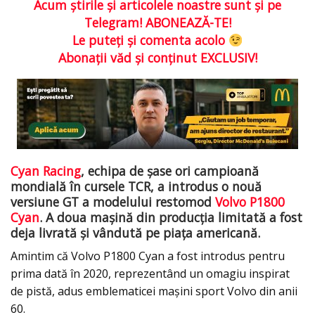
Acum ştirile şi articolele noastre sunt şi pe
Telegram! ABONEAZĂ-TE!
Le puteţi şi comenta acolo
Abonaţii văd şi conţinut EXCLUSIV!
Cyan Racing
, echipa de șase ori campioană
mondială în cursele TCR, a introdus o nouă
versiune GT a modelului restomod
Volvo P1800
Cyan
. A doua mașină din producția limitată a fost
deja livrată și vândută pe piața americană.
Amintim că Volvo P1800 Cyan a fost introdus pentru
prima dată în 2020, reprezentând un omagiu inspirat
de pistă, adus emblematicei mașini sport Volvo din anii
60.