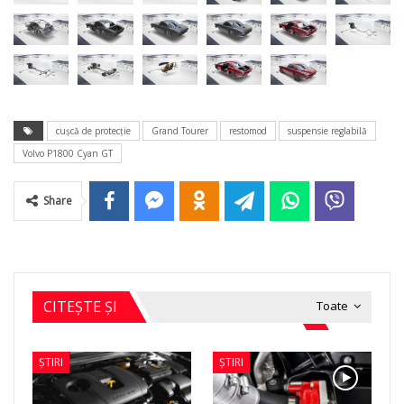
cușcă de protecție
Grand Tourer
restomod
suspensie reglabilă
Volvo P1800 Cyan GT
Share
CITEȘTE ȘI
Toate
ȘTIRI
ȘTIRI