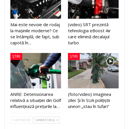
Mai este nevoie de rodaj
(video) SRT prezintă
la mașinile moderne? Ce
tehnologia eBoost Air
se întâmplă, de fapt, sub
care elimină decalajul
capotă în…
turbo
ȘTIRI
ȘTIRI
ANRE: Detensionarea
(foto/video) Imaginea
relativă a situației din Golf
zilei: Și în SUA polițiștii
influențează prețurile la…
uneori „stau în tufari”
ANTERIOR
URMĂTORUL