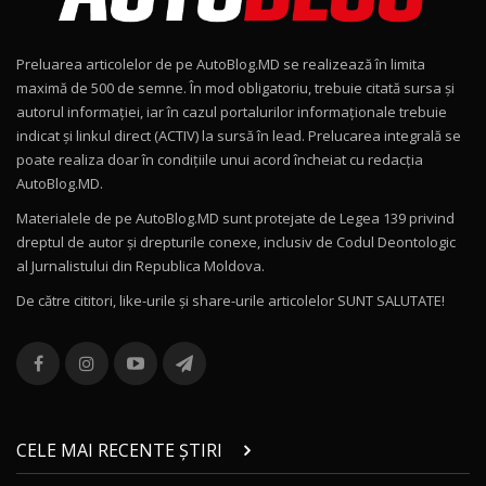
15:22
9
Preluarea articolelor de pe AutoBlog.MD se realizează în limita
Mercedes-AMG E 53 HYBRID 4MATIC+ / Test
maximă de 500 de semne. În mod obligatoriu, trebuie citată sursa și
Drive AutoBlog.MD
10
autorul informației, iar în cazul portalurilor informaționale trebuie
16:27
indicat și linkul direct (ACTIV) la sursă în lead. Prelucarea integrală se
poate realiza doar în condițiile unui acord încheiat cu redacţia
Noul Volvo ES90 / Test Drive AutoBlog.MD
AutoBlog.MD.
27:58
11
Materialele de pe AutoBlog.MD sunt protejate de Legea 139 privind
dreptul de autor și drepturile conexe, inclusiv de Codul Deontologic
Noul MG HS / Test Drive AutoBlog.MD
al Jurnalistului din Republica Moldova.
16:48
12
De către cititori, like-urile şi share-urile articolelor SUNT SALUTATE!
ROX 01: Test drive cu noul SUV chinezesc care
combină aventura cu luxul / AutoBlog.MD
13
36:08
ZEEKR 9X în Moldova: Am condus gigantul
chinez care face lumea să se întoarcă după el
14
CELE MAI RECENTE ȘTIRI
17:27
/ AutoBlog.MD