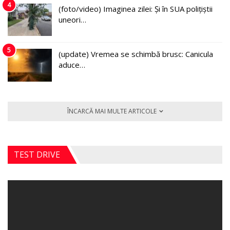
4
(foto/video) Imaginea zilei: Și în SUA polițiștii
uneori…
5
(update) Vremea se schimbă brusc: Canicula
aduce…
ÎNCARCĂ MAI MULTE ARTICOLE
TEST DRIVE