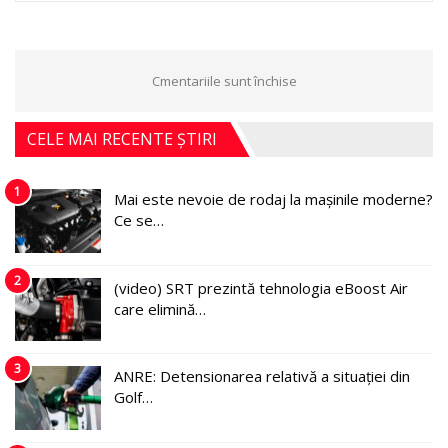
Cmentariile sunt închise
CELE MAI RECENTE ȘTIRI
1
Mai este nevoie de rodaj la mașinile moderne?
Ce se…
2
(video) SRT prezintă tehnologia eBoost Air
care elimină…
3
ANRE: Detensionarea relativă a situației din
Golf…