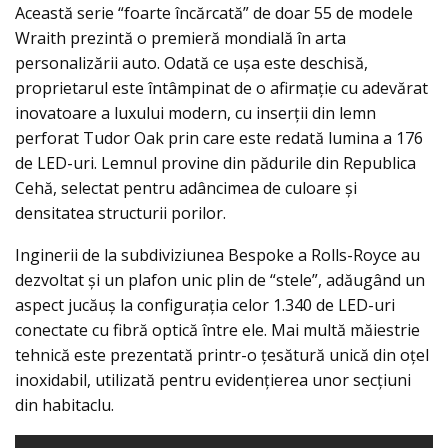
Această serie “foarte încărcată” de doar 55 de modele
Wraith prezintă o premieră mondială în arta
personalizării auto. Odată ce uşa este deschisă,
proprietarul este întâmpinat de o afirmație cu adevărat
inovatoare a luxului modern, cu inserţii din lemn
perforat Tudor Oak prin care este redată lumina a 176
de LED-uri. Lemnul provine din pădurile din Republica
Cehă, selectat pentru adâncimea de culoare și
densitatea structurii porilor.
Inginerii de la subdiviziunea Bespoke a Rolls-Royce au
dezvoltat şi un plafon unic plin de “stele”, adăugând un
aspect jucăuș la configurația celor 1.340 de LED-uri
conectate cu fibră optică între ele. Mai multă măiestrie
tehnică este prezentată printr-o țesătură unică din oțel
inoxidabil, utilizată pentru evidențierea unor secțiuni
din habitaclu.