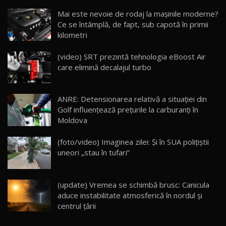
Noua Mazda CX-5 / Test Drive AutoBlog.MD
Mai este nevoie de rodaj la mașinile moderne?
14:37
15
Ce se întâmplă, de fapt, sub capotă în primii
kilometri
Cum merge? Škoda Octavia 4×4 DSG facelift //
AutoBlogMD
(video) SRT prezintă tehnologia eBoost Air
16
13:10
care elimină decalajul turbo
Lotus Eletre R / Test Drive AutoBlog.MD
20:06
17
ANRE: Detensionarea relativă a situației din
Golf influențează prețurile la carburanți în
Moldova
Va fi modelul nr.1 BYD în Moldova? BYD Seal U
DM-i / Test Drive AutoBlog.MD
18
(foto/video) Imaginea zilei: Și în SUA polițiștii
30:08
uneori „stau în tufari”
Noul Geely EX5 EM-i care a cucerit Moldova
înainte să ajungă în showroom / Test Drive
19
23:36
AutoBlog.MD
(update) Vremea se schimbă brusc: Canicula
aduce instabilitate atmosferică în nordul și
Noul ZEEKR 7X / Test Drive AutoBlog.MD
centrul țării
29:08
20