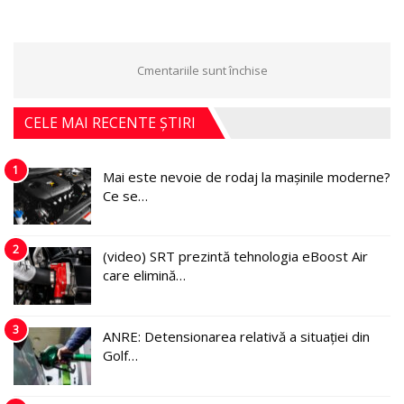
Cmentariile sunt închise
CELE MAI RECENTE ȘTIRI
1
Mai este nevoie de rodaj la mașinile moderne?
Ce se…
2
(video) SRT prezintă tehnologia eBoost Air
care elimină…
3
ANRE: Detensionarea relativă a situației din
Golf…