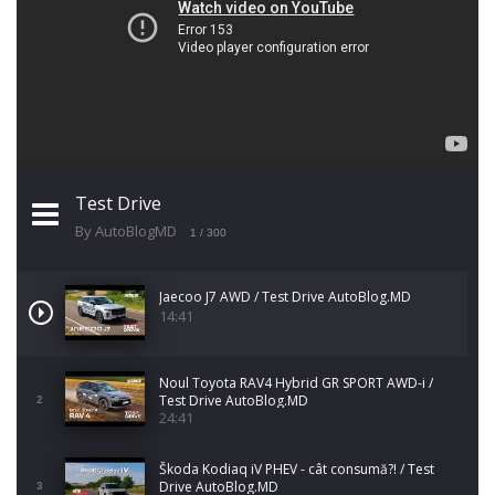
Test Drive
By AutoBlogMD
1
/ 300
Jaecoo J7 AWD / Test Drive AutoBlog.MD
14:41
Noul Toyota RAV4 Hybrid GR SPORT AWD-i /
Test Drive AutoBlog.MD
2
24:41
Škoda Kodiaq iV PHEV - cât consumă?! / Test
Drive AutoBlog.MD
3