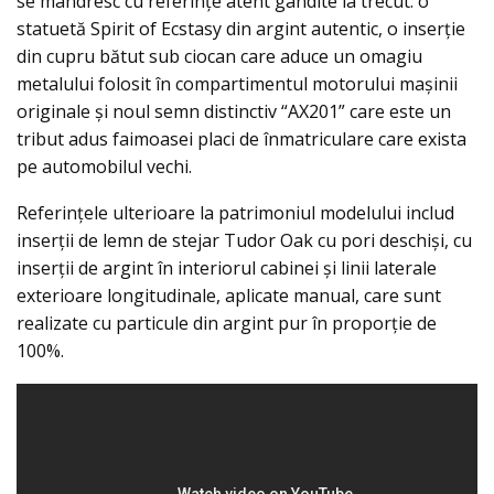
se mândresc cu referințe atent gândite la trecut: o
statuetă Spirit of Ecstasy din argint autentic, o inserție
din cupru bătut sub ciocan care aduce un omagiu
metalului folosit în compartimentul motorului maşinii
originale și noul semn distinctiv “AX201” care este un
tribut adus faimoasei placi de înmatriculare care exista
pe automobilul vechi.
Referințele ulterioare la patrimoniul modelului includ
inserţii de lemn de stejar Tudor Oak cu pori deschişi, cu
inserții de argint în interiorul cabinei și linii laterale
exterioare longitudinale, aplicate manual, care sunt
realizate cu particule din argint pur în proporţie de
100%.