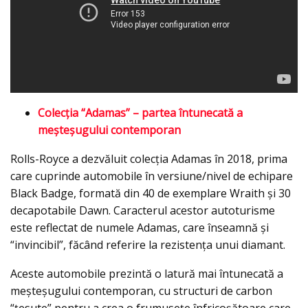
Colecţia “Adamas” – partea întunecată a
meșteșugului contemporan
Rolls-Royce a dezvăluit colecţia Adamas în 2018, prima
care cuprinde automobile în versiune/nivel de echipare
Black Badge, formată din 40 de exemplare Wraith și 30
decapotabile Dawn. Caracterul acestor autoturisme
este reflectat de numele Adamas, care înseamnă şi
“invincibil”, făcând referire la rezistența unui diamant.
Aceste automobile prezintă o latură mai întunecată a
meșteșugului contemporan, cu structuri de carbon
“țesute” pentru a crea o frumusețe înfricoșătoare care