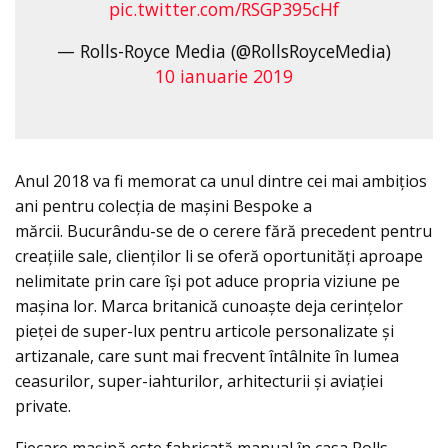
pic.twitter.com/RSGP395cHf
— Rolls-Royce Media (@RollsRoyceMedia)
10 ianuarie 2019
Anul 2018 va fi memorat ca unul dintre cei mai ambițios
ani pentru colecția de maşini Bespoke a
mărcii. Bucurându-se de o cerere fără precedent pentru
creațiile sale, clienților li se oferă oportunități aproape
nelimitate prin care îşi pot aduce propria viziune pe
maşina lor. Marca britanică cunoaşte deja cerințelor
pieței de super-lux pentru articole personalizate și
artizanale, care sunt mai frecvent întâlnite în lumea
ceasurilor, super-iahturilor, arhitecturii și aviației
private.