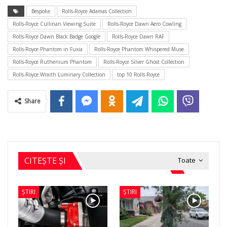
Bespoke
Rolls-Royce Adamas Collection
Rolls-Royce Cullinan Viewing Suite
Rolls-Royce Dawn Aero Cowling
Rolls-Royce Dawn Black Badge Google
Rolls-Royce Dawn RAF
Rolls-Royce Phantom in Fuxia
Rolls-Royce Phantom Whispered Muse
Rolls-Royce Ruthenium Phantom
Rolls-Royce Silver Ghost Collection
Rolls-Royce Wraith Luminary Collection
top 10 Rolls-Royce
Share
CITEȘTE ȘI
Toate
ȘTIRI
ȘTIRI