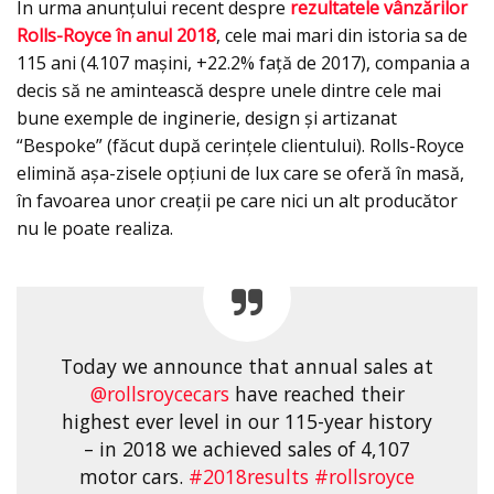
În urma anunțului recent despre
rezultatele vânzărilor
Rolls-Royce în anul 2018
, cele mai mari din istoria sa de
115 ani (4.107 maşini, +22.2% faţă de 2017), compania a
decis să ne amintească despre unele dintre cele mai
bune exemple de inginerie, design și artizanat
“Bespoke” (făcut după cerinţele clientului). Rolls-Royce
elimină aşa-zisele opțiuni de lux care se oferă în masă,
în favoarea unor creații pe care nici un alt producător
nu le poate realiza.
Today we announce that annual sales at
@rollsroycecars
have reached their
highest ever level in our 115-year history
– in 2018 we achieved sales of 4,107
motor cars.
#2018results
#rollsroyce