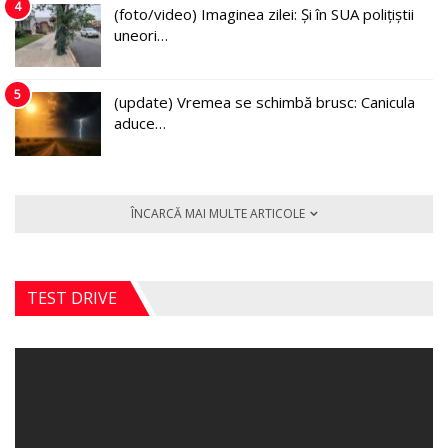
4
(foto/video) Imaginea zilei: Și în SUA polițiștii
uneori…
5
(update) Vremea se schimbă brusc: Canicula
aduce…
ÎNCARCĂ MAI MULTE ARTICOLE
TEST DRIVE