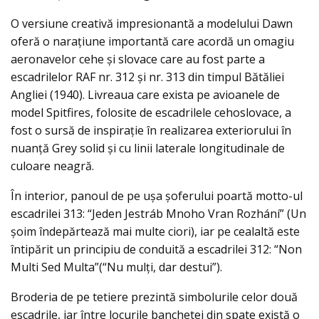
O versiune creativă impresionantă a modelului Dawn
oferă o narațiune importantă care acordă un omagiu
aeronavelor cehe și slovace care au fost parte a
escadrilelor RAF nr. 312 și nr. 313 din timpul Bătăliei
Angliei (1940). Livreaua care exista pe avioanele de
model Spitfires, folosite de escadrilele cehoslovace, a
fost o sursă de inspiraţie în realizarea exteriorului în
nuanţă Grey solid şi cu linii laterale longitudinale de
culoare neagră.
În interior, panoul de pe uşa șoferului poartă motto-ul
escadrilei 313: “Jeden Jestráb Mnoho Vran Rozhání” (Un
şoim îndepărtează mai multe ciori), iar pe cealaltă este
întipărit un principiu de conduită a escadrilei 312: “Non
Multi Sed Multa”(“Nu mulți, dar destui”).
Broderia de pe tetiere prezintă simbolurile celor două
escadrile, iar între locurile banchetei din spate există o