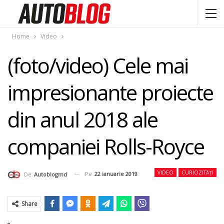
Home
Video
(foto/video) Cele mai
impresionante proiecte
din anul 2018 ale
companiei Rolls-Royce
VIDEO
CURIOZITĂȚI
Pe
22 ianuarie 2019
De
Autoblogmd
Share