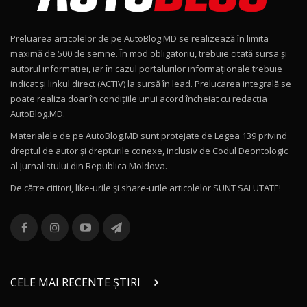
15:22
9
Preluarea articolelor de pe AutoBlog.MD se realizează în limita
Mercedes-AMG E 53 HYBRID 4MATIC+ / Test
maximă de 500 de semne. În mod obligatoriu, trebuie citată sursa și
Drive AutoBlog.MD
10
autorul informației, iar în cazul portalurilor informaționale trebuie
16:27
indicat și linkul direct (ACTIV) la sursă în lead. Prelucarea integrală se
poate realiza doar în condițiile unui acord încheiat cu redacţia
Noul Volvo ES90 / Test Drive AutoBlog.MD
AutoBlog.MD.
27:58
11
Materialele de pe AutoBlog.MD sunt protejate de Legea 139 privind
dreptul de autor și drepturile conexe, inclusiv de Codul Deontologic
Noul MG HS / Test Drive AutoBlog.MD
al Jurnalistului din Republica Moldova.
16:48
12
De către cititori, like-urile şi share-urile articolelor SUNT SALUTATE!
ROX 01: Test drive cu noul SUV chinezesc care
combină aventura cu luxul / AutoBlog.MD
13
36:08
ZEEKR 9X în Moldova: Am condus gigantul
chinez care face lumea să se întoarcă după el
14
CELE MAI RECENTE ȘTIRI
17:27
/ AutoBlog.MD