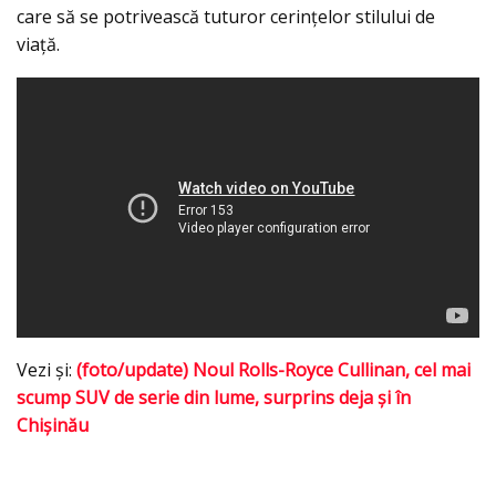
care să se potrivească tuturor cerințelor stilului de
viață.
Vezi şi:
(foto/update) Noul Rolls-Royce Cullinan, cel mai
scump SUV de serie din lume, surprins deja şi în
Chişinău