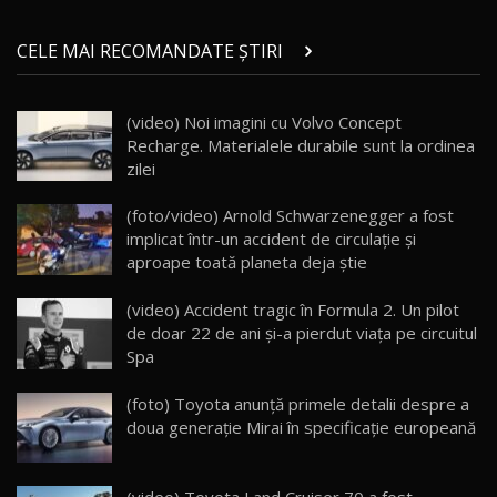
Micul BYD Dolphin Surf / Test Drive
CELE MAI RECOMANDATE ȘTIRI
AutoBlog.MD
21
16:59
(video) Noi imagini cu Volvo Concept
Noua Mazda 6e / Test Drive AutoBlog.MD
Recharge. Materialele durabile sunt la ordinea
26:59
22
zilei
Lynk & Co 01 / Test Drive AutoBlog.MD
(foto/video) Arnold Schwarzenegger a fost
25:19
23
implicat într-un accident de circulaţie şi
aproape toată planeta deja ştie
ZEEKR 009: Cel mai Performant și Confortabil
(video) Accident tragic în Formula 2. Un pilot
Van Electric Testat în Moldova / AutoBlog.MD
24
de doar 22 de ani şi-a pierdut viaţa pe circuitul
26:38
Spa
Land Rover Defender OCTA Edition One: Cel
(foto) Toyota anunţă primele detalii despre a
mai Exclusiv și Puternic Defender Testat în
25
32:21
Moldova
doua generaţie Mirai în specificaţie europeană
Porsche 911 Spirit 70 / Test Drive
AutoBlog.MD
26