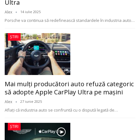
Ultra
Alex
14 iulie 2025
Porsche va continua să redefinească standardele în industria auto
…
ȘTIRI
Mai mulți producători auto refuză categoric
să adopte Apple CarPlay Ultra pe mașini
Alex
27 iunie 2025
Aflați că industria auto se confruntă cu o dispută legată de
…
ȘTIRI