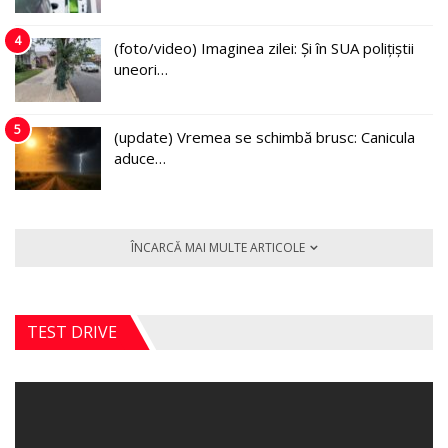
4
(foto/video) Imaginea zilei: Și în SUA polițiștii
uneori…
5
(update) Vremea se schimbă brusc: Canicula
aduce…
ÎNCARCĂ MAI MULTE ARTICOLE
TEST DRIVE