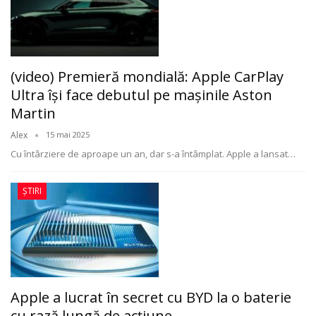
(video) Premieră mondială: Apple CarPlay
Ultra își face debutul pe mașinile Aston
Martin
Alex
15 mai 2025
Cu întârziere de aproape un an, dar s-a întâmplat. Apple a lansat
…
ȘTIRI
Apple a lucrat în secret cu BYD la o baterie
cu rază lungă de acțiune