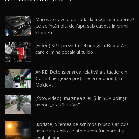
17:27
/ AutoBlog.MD
Noua Mazda CX-5 / Test Drive AutoBlog.MD
Mai este nevoie de rodaj la mașinile moderne?
14:37
15
Ce se întâmplă, de fapt, sub capotă în primii
kilometri
Cum merge? Škoda Octavia 4×4 DSG facelift //
AutoBlogMD
(video) SRT prezintă tehnologia eBoost Air
16
13:10
care elimină decalajul turbo
Lotus Eletre R / Test Drive AutoBlog.MD
20:06
17
ANRE: Detensionarea relativă a situației din
Golf influențează prețurile la carburanți în
Moldova
Va fi modelul nr.1 BYD în Moldova? BYD Seal U
DM-i / Test Drive AutoBlog.MD
18
(foto/video) Imaginea zilei: Și în SUA polițiștii
30:08
uneori „stau în tufari”
Noul Geely EX5 EM-i care a cucerit Moldova
înainte să ajungă în showroom / Test Drive
19
23:36
AutoBlog.MD
(update) Vremea se schimbă brusc: Canicula
aduce instabilitate atmosferică în nordul și
Noul ZEEKR 7X / Test Drive AutoBlog.MD
centrul țării