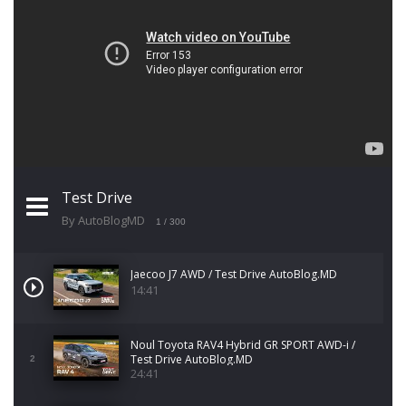
Test Drive
By AutoBlogMD
1
/ 300
Jaecoo J7 AWD / Test Drive AutoBlog.MD
14:41
Noul Toyota RAV4 Hybrid GR SPORT AWD-i /
Test Drive AutoBlog.MD
2
24:41