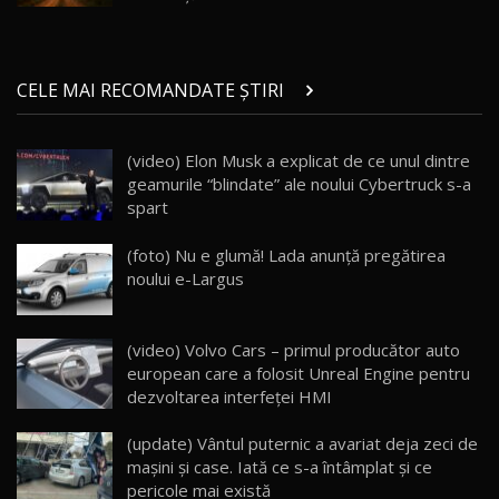
29:08
20
Micul BYD Dolphin Surf / Test Drive
CELE MAI RECOMANDATE ȘTIRI
AutoBlog.MD
21
16:59
(video) Elon Musk a explicat de ce unul dintre
Noua Mazda 6e / Test Drive AutoBlog.MD
geamurile “blindate” ale noului Cybertruck s-a
26:59
22
spart
Lynk & Co 01 / Test Drive AutoBlog.MD
(foto) Nu e glumă! Lada anunţă pregătirea
25:19
23
noului e-Largus
ZEEKR 009: Cel mai Performant și Confortabil
(video) Volvo Cars – primul producător auto
Van Electric Testat în Moldova / AutoBlog.MD
24
european care a folosit Unreal Engine pentru
26:38
dezvoltarea interfeței HMI
Land Rover Defender OCTA Edition One: Cel
(update) Vântul puternic a avariat deja zeci de
mai Exclusiv și Puternic Defender Testat în
25
32:21
Moldova
maşini şi case. Iată ce s-a întâmplat şi ce
pericole mai există