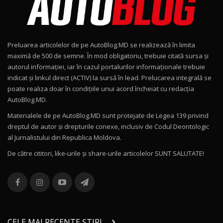
Noul Geely EX2 / Test Drive AutoBlog.MD
15:22
9
Preluarea articolelor de pe AutoBlog.MD se realizează în limita
Mercedes-AMG E 53 HYBRID 4MATIC+ / Test
maximă de 500 de semne. În mod obligatoriu, trebuie citată sursa și
Drive AutoBlog.MD
10
autorul informației, iar în cazul portalurilor informaționale trebuie
16:27
indicat și linkul direct (ACTIV) la sursă în lead. Prelucarea integrală se
poate realiza doar în condițiile unui acord încheiat cu redacţia
Noul Volvo ES90 / Test Drive AutoBlog.MD
AutoBlog.MD.
27:58
11
Materialele de pe AutoBlog.MD sunt protejate de Legea 139 privind
dreptul de autor și drepturile conexe, inclusiv de Codul Deontologic
Noul MG HS / Test Drive AutoBlog.MD
al Jurnalistului din Republica Moldova.
16:48
12
De către cititori, like-urile şi share-urile articolelor SUNT SALUTATE!
ROX 01: Test drive cu noul SUV chinezesc care
combină aventura cu luxul / AutoBlog.MD
13
36:08
ZEEKR 9X în Moldova: Am condus gigantul
chinez care face lumea să se întoarcă după el
14
CELE MAI RECENTE ȘTIRI