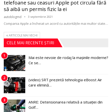
telefoane sau ceasuri Apple pot circula fără
să aibă un permis fizic la ei
autoblogmd
3 septembrie 2021
Compania Apple a încheiat un acord cu autoritățile mai multor state
…
ARTICOLE MAI VECHI
CELE MAI RECENTE ȘTIRI
1
Mai este nevoie de rodaj la mașinile moderne?
Ce se…
2
(video) SRT prezintă tehnologia eBoost Air
care elimină…
3
ANRE: Detensionarea relativă a situației din
Golf…