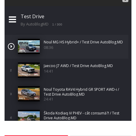
Test Drive
By AutoBlogMD
1
/ 300
Noul MG HS Hybrid+ / Test Drive AutoBlog.MD
08:36
Jaecoo J7 AWD / Test Drive AutoBlog.MD
14:41
2
Noul Toyota RAV4 Hybrid GR SPORT AWD-i /
Test Drive AutoBlog.MD
3
24:41
Škoda Kodiaq iV PHEV - cât consumă?! / Test
Drive AutoBlog.MD
4
10:34