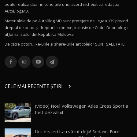
poate realiza doar în condițiile unui acord încheiat cu redacţia
Mercedes-AMG E 53 HYBRID 4MATIC+ / Test
AutoBlog.MD.
Drive AutoBlog.MD
11
16:27
Materialele de pe AutoBlog.MD sunt protejate de Legea 139 privind
dreptul de autor și drepturile conexe, inclusiv de Codul Deontologic
Noul Volvo ES90 / Test Drive AutoBlog.MD
al Jurnalistului din Republica Moldova.
27:58
12
De către cititori, like-urile şi share-urile articolelor SUNT SALUTATE!
Noul MG HS / Test Drive AutoBlog.MD
16:48
13
ROX 01: Test drive cu noul SUV chinezesc care
combină aventura cu luxul / AutoBlog.MD
14
CELE MAI RECENTE ȘTIRI
36:08
ZEEKR 9X în Moldova: Am condus gigantul
(video) Noul Volkswagen Atlas Cross Sport a
chinez care face lumea să se întoarcă după el
15
fost dezvăluit
17:27
/ AutoBlog.MD
Noua Mazda CX-5 / Test Drive AutoBlog.MD
Unii dealeri l-au văzut deja! Sedanul Ford
14:37
16