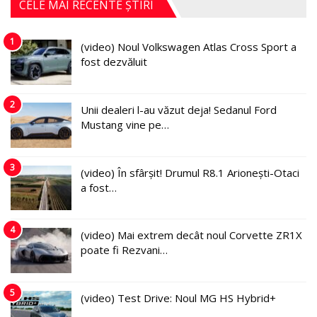
CELE MAI RECENTE ȘTIRI
1
(video) Noul Volkswagen Atlas Cross Sport a
fost dezvăluit
2
Unii dealeri l-au văzut deja! Sedanul Ford
Mustang vine pe…
3
(video) În sfârșit! Drumul R8.1 Arionești-Otaci
a fost…
4
(video) Mai extrem decât noul Corvette ZR1X
poate fi Rezvani…
5
(video) Test Drive: Noul MG HS Hybrid+