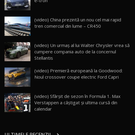
e-tron
AutoBlog.MD
16:59
Noua Mazda 6e / Test Drive AutoBlog.MD
(video) China prezintă un nou cel mai rapid
26:59
23
tren comercial din lume – CR450
Lynk & Co 01 / Test Drive AutoBlog.MD
(video) Un urmaș al lui Walter Chrysler vrea să
25:19
24
cumpere compania auto de la concernul
Stellantis
ZEEKR 009: Cel mai Performant și Confortabil
(video) Premieră europeană la Goodwood:
Van Electric Testat în Moldova / AutoBlog.MD
25
26:38
Noul crossover coupe electric Ford Capri
Land Rover Defender OCTA Edition One: Cel
mai Exclusiv și Puternic Defender Testat în
26
(video) Sfârșit de sezon în Formula 1. Max
32:21
Moldova
Verstappen a câștigat și ultima cursă din
calendar
Porsche 911 Spirit 70 / Test Drive
AutoBlog.MD
27
10:57
ULTIMELE RECENZII