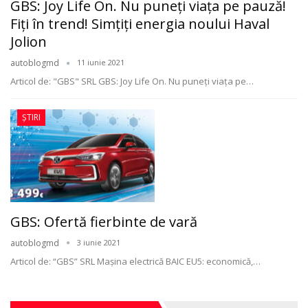
GBS: Joy Life On. Nu puneți viața pe pauză!
Fiți în trend! Simțiți energia noului Haval
Jolion
autoblogmd
11 iunie 2021
Articol de: "GBS" SRL
GBS: Joy Life On. Nu puneți viața pe
…
ȘTIRI
GBS: Ofertă fierbinte de vară
autoblogmd
3 iunie 2021
Articol de: “GBS” SRL
Mașina electrică BAIC EU5: economică,
…