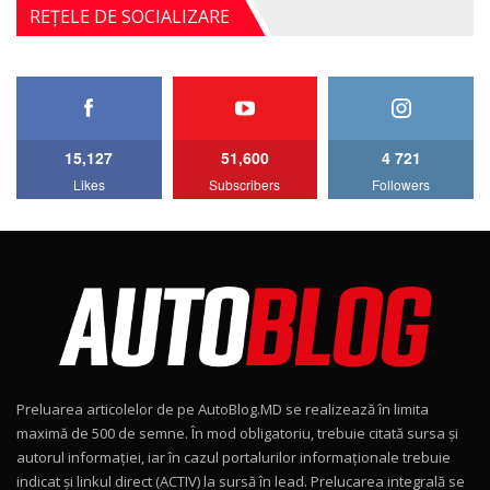
Noul BYD ATTO 2 DM-i / Test Drive
REȚELE DE SOCIALIZARE
AutoBlog.MD
5
17:35
Noul Mercedes-Benz S-Class facelift (S 580
4MATIC V223) / Test Drive AutoBlog.MD
6
27:33
15,127
51,600
4 721
HAVAL H5 / Test Drive AutoBlog.MD
Likes
Subscribers
Followers
11:58
7
Lotus Emira Turbo SE / Test Drive
AutoBlog.MD
8
24:06
Noul Škoda Kodiaq RS / Test Drive
AutoBlog.MD în premieră națională
9
15:08
Preluarea articolelor de pe AutoBlog.MD se realizează în limita
Noul Geely EX2 / Test Drive AutoBlog.MD
maximă de 500 de semne. În mod obligatoriu, trebuie citată sursa și
15:22
10
autorul informației, iar în cazul portalurilor informaționale trebuie
indicat și linkul direct (ACTIV) la sursă în lead. Prelucarea integrală se