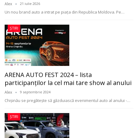
Alex
21 iulie 2026
Un nou brand auto a intrat pe piața din Republica Moldova. Pe
…
ȘTIRI
ARENA AUTO FEST 2024 – lista
participanților la cel mai tare show al anului
Alex
9 septembrie 2024
Chișinău se pregătește să găzduiască evenimentul auto al anului -
…
ȘTIRI