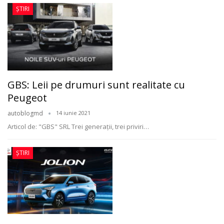
ȘTIRI
GBS: Leii pe drumuri sunt realitate cu
Peugeot
autoblogmd
14 iunie 2021
Articol de: "GBS" SRL
Trei generații, trei priviri
…
ȘTIRI