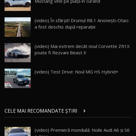
Mustang vine pe piață în curând
Cum merge? Škoda Octavia 4×4 DSG facelift //
AutoBlogMD
17
(video) În sfârșit! Drumul R8.1 Arionești-Otaci
13:10
a fost deschis după reparație
Lotus Eletre R / Test Drive AutoBlog.MD
20:06
18
(video) Mai extrem decât noul Corvette ZR1X
poate fi Rezvani Beast X
Va fi modelul nr.1 BYD în Moldova? BYD Seal U
DM-i / Test Drive AutoBlog.MD
19
30:08
(video) Test Drive: Noul MG HS Hybrid+
Noul Geely EX5 EM-i care a cucerit Moldova
înainte să ajungă în showroom / Test Drive
20
23:36
AutoBlog.MD
Noul ZEEKR 7X / Test Drive AutoBlog.MD
CELE MAI RECOMANDATE ȘTIRI
29:08
21
(video) Premieră mondială: Noile Audi A6 și S6
Micul BYD Dolphin Surf / Test Drive
22