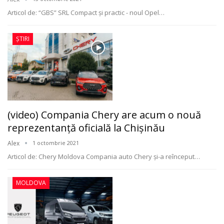
Articol de: “GBS” SRL
Compact și practic - noul Opel
…
ȘTIRI
(video) Compania Chery are acum o nouă
reprezentanță oficială la Chişinău
Alex
1 octombrie 2021
Articol de: Chery Moldova
Compania auto Chery şi-a reînceput
…
MOLDOVA