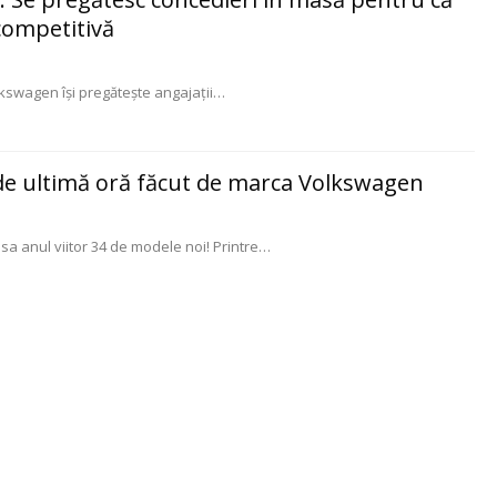
competitivă
swagen îşi pregăteşte angajaţii
…
 de ultimă oră făcut de marca Volkswagen
 anul viitor 34 de modele noi! Printre
…