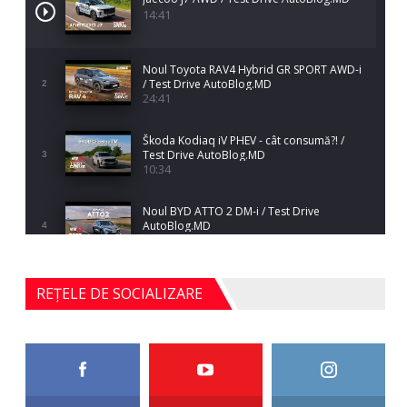
14:41
Noul Toyota RAV4 Hybrid GR SPORT AWD-i
/ Test Drive AutoBlog.MD
2
24:41
Škoda Kodiaq iV PHEV - cât consumă?! /
Test Drive AutoBlog.MD
3
10:34
Noul BYD ATTO 2 DM-i / Test Drive
AutoBlog.MD
4
17:35
Noul Mercedes-Benz S-Class facelift (S 580
REȚELE DE SOCIALIZARE
4MATIC V223) / Test Drive AutoBlog.MD
5
27:33
HAVAL H5 / Test Drive AutoBlog.MD
11:58
6