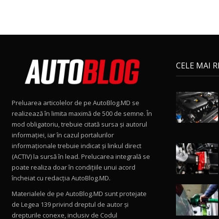
CELE MAI 
Preluarea articolelor de pe AutoBlog.MD se
realizează în limita maximă de 500 de semne. În
mod obligatoriu, trebuie citată sursa și autorul
informației, iar în cazul portalurilor
informaționale trebuie indicat și linkul direct
(ACTIV) la sursă în lead. Prelucarea integrală se
poate realiza doar în condițiile unui acord
încheiat cu redacţia AutoBlog.MD.
Materialele de pe AutoBlog.MD sunt protejate
de Legea 139 privind dreptul de autor și
drepturile conexe, inclusiv de Codul