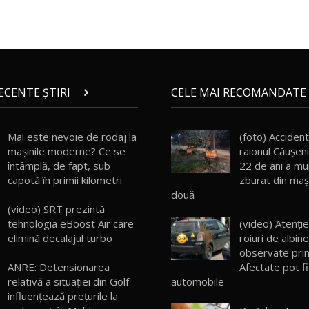
RECENTE ȘTIRI
CELE MAI RECOMANDATE 
Mai este nevoie de rodaj la
(foto) Accident
mașinile moderne? Ce se
raionul Căuşen
întâmplă, de fapt, sub
22 de ani a mu
capotă în primii kilometri
zburat din maşi
două
(video) SRT prezintă
tehnologia eBoost Air care
(video) Atenți
elimină decalajul turbo
roiuri de albin
observate prin 
Afectate pot fi
ANRE: Detensionarea
automobile
relativă a situației din Golf
influențează prețurile la