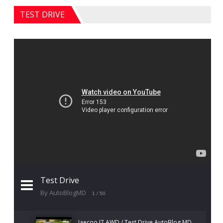
TEST DRIVE
Test Drive
By AutoBlogMD
1
/ 50
Jaecoo J7 AWD / Test Drive AutoBlog.MD