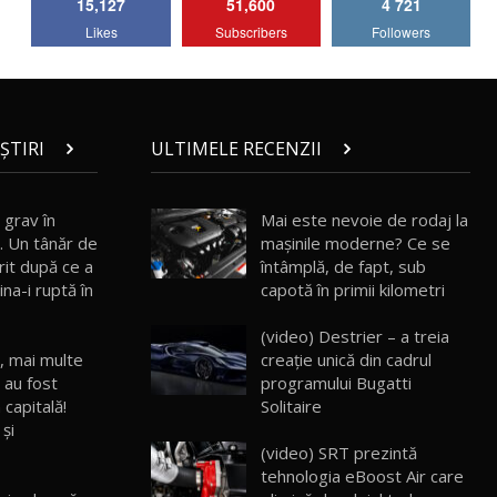
15,127
51,600
4 721
Lotus Emira Turbo SE / Test Drive
Likes
Subscribers
Followers
AutoBlog.MD
7
24:06
Noul Škoda Kodiaq RS / Test Drive
AutoBlog.MD în premieră națională
8
15:08
ȘTIRI
ULTIMELE RECENZII
Noul Geely EX2 / Test Drive AutoBlog.MD
15:22
9
 grav în
Mai este nevoie de rodaj la
i. Un tânăr de
mașinile moderne? Ce se
rit după ce a
întâmplă, de fapt, sub
Mercedes-AMG E 53 HYBRID 4MATIC+ /
na-i ruptă în
capotă în primii kilometri
Test Drive AutoBlog.MD
10
16:27
(video) Destrier – a treia
e, mai multe
creație unică din cadrul
Noul Volvo ES90 / Test Drive AutoBlog.MD
e au fost
programului Bugatti
27:58
11
capitală!
Solitaire
 și
(video) SRT prezintă
Noul MG HS / Test Drive AutoBlog.MD
16:48
12
tehnologia eBoost Air care