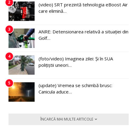
2
(video) SRT prezintă tehnologia eBoost Air
care elimină…
3
ANRE: Detensionarea relativă a situației din
Golf…
4
(foto/video) Imaginea zilei: Și în SUA
polițiștii uneori…
5
(update) Vremea se schimbă brusc:
Canicula aduce…
ÎNCARCĂ MAI MULTE ARTICOLE