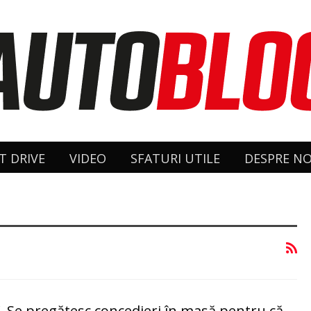
T DRIVE
VIDEO
SFATURI UTILE
DESPRE NO
VW. Se pregătesc concedieri în masă pentru că