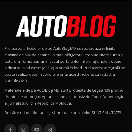
Noul Škoda Kodiaq RS / Test Drive
AutoBlog.MD în premieră națională
8
15:08
Noul Geely EX2 / Test Drive AutoBlog.MD
15:22
9
Preluarea articolelor de pe AutoBlog.MD se realizează în limita
Mercedes-AMG E 53 HYBRID 4MATIC+ / Test
maximă de 500 de semne. În mod obligatoriu, trebuie citată sursa și
Drive AutoBlog.MD
10
autorul informației, iar în cazul portalurilor informaționale trebuie
16:27
indicat și linkul direct (ACTIV) la sursă în lead. Prelucarea integrală se
poate realiza doar în condițiile unui acord încheiat cu redacţia
Noul Volvo ES90 / Test Drive AutoBlog.MD
AutoBlog.MD.
27:58
11
Materialele de pe AutoBlog.MD sunt protejate de Legea 139 privind
dreptul de autor și drepturile conexe, inclusiv de Codul Deontologic
Noul MG HS / Test Drive AutoBlog.MD
al Jurnalistului din Republica Moldova.
16:48
12
De către cititori, like-urile şi share-urile articolelor SUNT SALUTATE!
ROX 01: Test drive cu noul SUV chinezesc care
combină aventura cu luxul / AutoBlog.MD
13