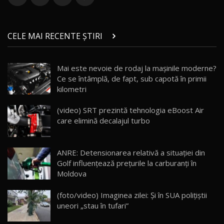
36:08
ZEEKR 9X în Moldova: Am condus gigantul
chinez care face lumea să se întoarcă după el
14
CELE MAI RECENTE ȘTIRI
17:27
/ AutoBlog.MD
Noua Mazda CX-5 / Test Drive AutoBlog.MD
Mai este nevoie de rodaj la mașinile moderne?
14:37
15
Ce se întâmplă, de fapt, sub capotă în primii
kilometri
Cum merge? Škoda Octavia 4×4 DSG facelift //
AutoBlogMD
(video) SRT prezintă tehnologia eBoost Air
16
13:10
care elimină decalajul turbo
Lotus Eletre R / Test Drive AutoBlog.MD
20:06
17
ANRE: Detensionarea relativă a situației din
Golf influențează prețurile la carburanți în
Moldova
Va fi modelul nr.1 BYD în Moldova? BYD Seal U
DM-i / Test Drive AutoBlog.MD
18
(foto/video) Imaginea zilei: Și în SUA polițiștii
30:08
uneori „stau în tufari”
Noul Geely EX5 EM-i care a cucerit Moldova