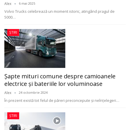
Alex
6 mai 2025
Volvo Trucks celebrează un moment istoric, atingând pragul de
5000
…
ȘTIRI
Șapte mituri comune despre camioanele
electrice și bateriile lor voluminoase
Alex
24 octombrie 2024
În prezent există tot felul de păreri preconcepute și neînțelegeri
…
ȘTIRI