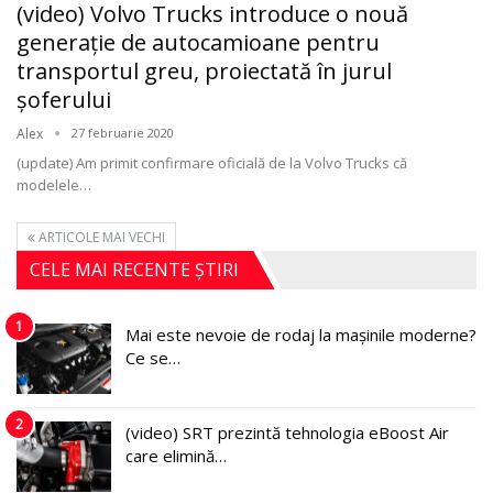
(video) Volvo Trucks introduce o nouă
generație de autocamioane pentru
transportul greu, proiectată în jurul
șoferului
Alex
27 februarie 2020
(update) Am primit confirmare oficială de la Volvo Trucks că
modelele
…
ARTICOLE MAI VECHI
CELE MAI RECENTE ȘTIRI
1
Mai este nevoie de rodaj la mașinile moderne?
Ce se…
2
(video) SRT prezintă tehnologia eBoost Air
care elimină…