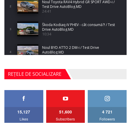
Noul Toyota RAV4 Hybrid GR SPORT AWD-i /
Test Drive AutoBlog.MD
2
24:41
Škoda Kodiaq iV PHEV - cât consumă?! / Test
Drive AutoBlog.MD
3
10:34
Noul BYD ATTO 2 DM-i / Test Drive
AutoBlog.MD
4
17:35
Noul Mercedes-Benz S-Class facelift (S 580
REȚELE DE SOCIALIZARE
4MATIC V223) / Test Drive AutoBlog.MD
5
27:33
HAVAL H5 / Test Drive AutoBlog.MD
11:58
6
15,127
51,600
4 721
Lotus Emira Turbo SE / Test Drive
Likes
Subscribers
Followers
AutoBlog.MD
7
24:06