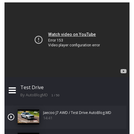
Test Drive
By AutoBlogMD
1
/ 50
Jaecoo J7 AWD / Test Drive AutoBlog.MD
14:41