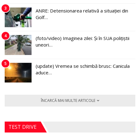
3
ANRE: Detensionarea relativă a situației din
Golf…
4
(foto/video) Imaginea zilei: Și în SUA polițiștii
uneori…
5
(update) Vremea se schimbă brusc: Canicula
aduce…
ÎNCARCĂ MAI MULTE ARTICOLE
TEST DRIVE