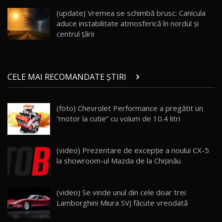
înainte să ajungă în showroom / Test Drive
19
23:36
AutoBlog.MD
(update) Vremea se schimbă brusc: Canicula
aduce instabilitate atmosferică în nordul și
Noul ZEEKR 7X / Test Drive AutoBlog.MD
centrul țării
29:08
20
Micul BYD Dolphin Surf / Test Drive
CELE MAI RECOMANDATE ȘTIRI
AutoBlog.MD
21
16:59
(foto) Chevrolet Performance a pregătit un
Noua Mazda 6e / Test Drive AutoBlog.MD
“motor la cutie” cu volum de 10.4 litri
26:59
22
Lynk & Co 01 / Test Drive AutoBlog.MD
(video) Prezentare de excepţie a noului CX-5
25:19
23
la showroom-ul Mazda de la Chişinău
ZEEKR 009: Cel mai Performant și Confortabil
(video) Se vinde unul din cele doar trei
Van Electric Testat în Moldova / AutoBlog.MD
24
Lamborghini Miura SVJ făcute vreodată
26:38