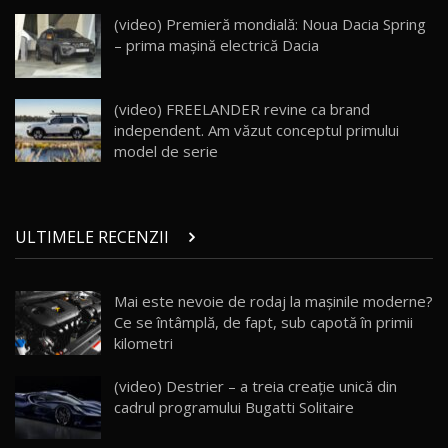
Land Rover Defender OCTA Edition One: Cel
(video) Premieră mondială: Noua Dacia Spring
mai Exclusiv și Puternic Defender Testat în
25
32:21
Moldova
– prima maşină electrică Dacia
Porsche 911 Spirit 70 / Test Drive
AutoBlog.MD
26
(video) FREELANDER revine ca brand
10:57
independent. Am văzut conceptul primului
model de serie
Test Drive: Noile modele FENDT! Cum e să
conduci un tractor?!
27
22:49
ULTIMELE RECENZII
Noul Geely Monjaro 2025! Mai ieftin și mai
dotat / Test Drive AutoBlog.MD
28
23:05
Mai este nevoie de rodaj la mașinile moderne?
Ce se întâmplă, de fapt, sub capotă în primii
ZEEKR 9X - PRIMUL TEST DRIVE ÎN ROMÂNĂ!
CUM SE CONDUCE?
29
kilometri
33:40
(video) Destrier – a treia creație unică din
Primele impresii despre BYD Seal U DM-i,
cadrul programului Bugatti Solitaire
Sealion 7 și Seal 5 DM-i / Test Drive
30
10:58
AutoBlog.MD