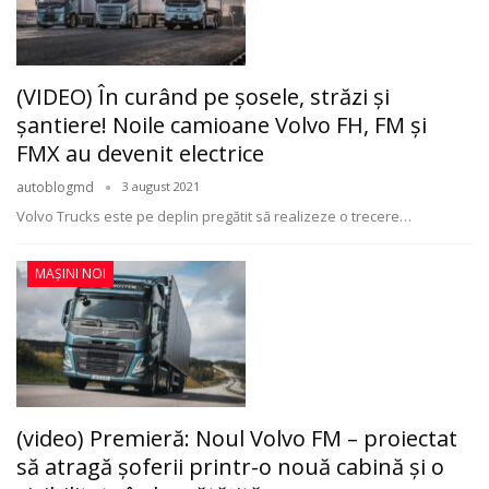
(VIDEO) În curând pe şosele, străzi şi
şantiere! Noile camioane Volvo FH, FM şi
FMX au devenit electrice
autoblogmd
3 august 2021
Volvo Trucks este pe deplin pregătit să realizeze o trecere
…
MAȘINI NOI
(video) Premieră: Noul Volvo FM – proiectat
să atragă șoferii printr-o nouă cabină și o