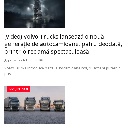
(video) Volvo Trucks lansează o nouă
generație de autocamioane, patru deodată,
printr-o reclamă spectaculoasă
Alex
27 februarie 2020
Volvo Trucks introduce patru autocamioane noi, cu accent puternic
pus
…
MAȘINI NOI