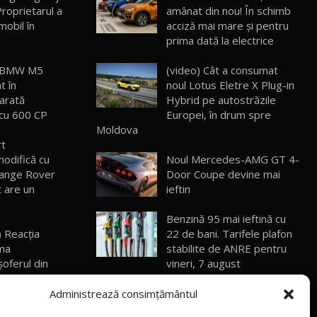
roprietarul a
amânat din nou! În schimb
mobil în
acciză mai mare și pentru
ROX 01: Test drive cu noul SUV chinezesc
care combină aventura cu luxul /
prima dată la electrice
13
36:08
AutoBlog.MD
l BMW M5
(video) Cât a consumat
ZEEKR 9X în Moldova: Am condus gigantul
t în
noul Lotus Eletre X Plug-in
chinez care face lumea să se întoarcă
14
arată
Hybrid pe autostrăzile
17:27
după el / AutoBlog.MD
 cu 600 CP
Europei, în drum spre
Moldova
Noua Mazda CX-5 / Test Drive
rt
AutoBlog.MD
15
odifică cu
Noul Mercedes-AMG GT 4-
14:37
Range Rover
Door Coupe devine mai
t are un
ieftin
Cum merge? Škoda Octavia 4×4 DSG
facelift // AutoBlogMD
16
13:10
Benzină 95 mai ieftină cu
 Reacţia
22 de bani. Tarifele plafon
ama
stabilite de ANRE pentru
Lotus Eletre R / Test Drive AutoBlog.MD
20:06
17
şoferul din
vineri, 7 august
 până la doi
(video) Premieră mondială:
Administrează consimțământul
Va fi modelul nr.1 BYD în Moldova? BYD
Noua generație Mercedes-
Seal U DM-i / Test Drive AutoBlog.MD
18