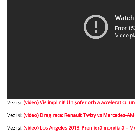
Vezi şi:
(video) Vis împlinit! Un şofer orb a accelerat c
Vezi şi:
(video) Drag race: Renault Twizy vs Mercedes-AM
Vezi şi:
(video) Los Angeles 2018: Premieră mondială – 