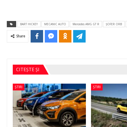
BART HICKEY
MECANIC AUTO
Mercedes AMG GT R
ŞOFER ORB
Share
CITEȘTE ȘI
ȘTIRI
ȘTIRI