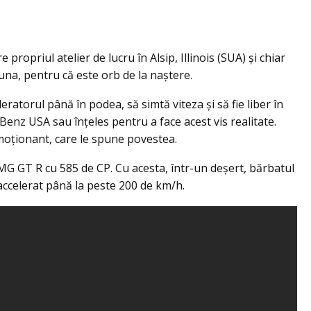
 propriul atelier de lucru în Alsip, Illinois (SUA) şi chiar
una, pentru că este orb de la naştere.
eratorul până în podea, să simtă viteza şi să fie liber în
Benz USA sau înţeles pentru a face acest vis realitate.
moționant, care le spune povestea.
MG GT R cu 585 de CP. Cu acesta, într-un deşert, bărbatul
accelerat până la peste 200 de km/h.