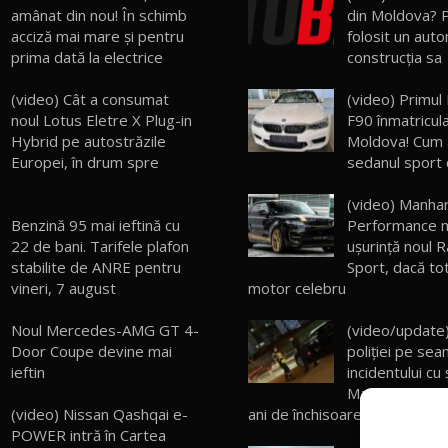
amânat din nou! În schimb
din Moldova? P
acciză mai mare și pentru
folosit un auto
prima dată la electrice
construcția sa
(video) Cât a consumat
(video) Primu
noul Lotus Eletre X Plug-in
F90 înmatricula
Hybrid pe autostrăzile
Moldova! Cum 
Europei, în drum spre
sedanul sport
(video) Manha
Benzină 95 mai ieftină cu
Performance m
22 de bani. Tarifele plafon
uşurinţă noul 
stabilite de ANRE pentru
Sport, dacă to
vineri, 7 august
motor celebru
Noul Mercedes-AMG GT 4-
(video/update)
Door Coupe devine mai
poliţiei pe se
ieftin
incidentului cu 
Maserati. Riscă
ani de închisoare
(video) Nissan Qashqai e-
POWER intră în Cartea