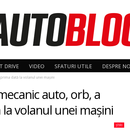
T DRIVE
VIDEO
SFATURI UTILE
DESPRE NO
 prima dată la volanul unei maşini
mecanic auto, orb, a
 la volanul unei maşini
ȘTIRI