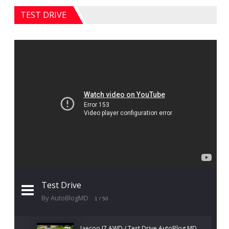
TEST DRIVE
Test Drive
By AutoBlogMD
1
/ 50
Jaecoo J7 AWD / Test Drive AutoBlog.MD