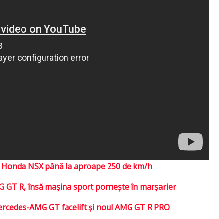
u un Honda NSX până la aproape 250 de km/h
G GT R, însă maşina sport porneşte în marşarier
Mercedes-AMG GT facelift şi noul AMG GT R PRO