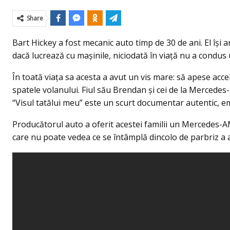
Share
Bart Hickey a fost mecanic auto timp de 30 de ani. El îşi are
dacă lucrează cu maşinile, niciodată în viaţă nu a condus 
În toată viaţa sa acesta a avut un vis mare: să apese accel
spatele volanului. Fiul său Brendan şi cei de la Mercedes-
“Visul tatălui meu” este un scurt documentar autentic, e
Producătorul auto a oferit acestei familii un Mercedes-A
care nu poate vedea ce se întâmplă dincolo de parbriz a 