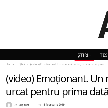
ȘTIRI
TES
Home
Știri
(video) Emoţionant. Un mecanic auto, orb, a urcat pentru
(video) Emoţionant. Un 
urcat pentru prima dată
Pe
15 februarie 2019
De
Support