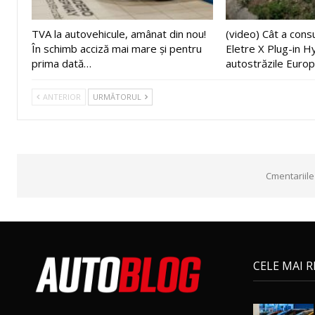
TVA la autovehicule, amânat din nou!
(video) Cât a con
În schimb acciză mai mare și pentru
Eletre X Plug-in H
prima dată…
autostrăzile Europ
ANTERIOR
URMĂTORUL
Cmentariile
CELE MAI 