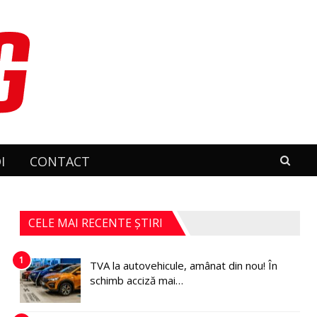
I
CONTACT
CELE MAI RECENTE ȘTIRI
1
TVA la autovehicule, amânat din nou! În
schimb acciză mai…