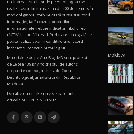
Preluarea articolelor de pe AutoBlog.MD se
realizează în limita maximă de 500 de semne. În
mod obligatoriu, trebuie citată sursa și autorul
informației, iar în cazul portalurilor
informaționale trebuie indicat și linkul direct
(ACTIV) la sursă în lead. Prelucarea integrală se
poate realiza doar în condițiile unui acord
încheiat cu redacţia AutoBlog.MD.
Moldova
Materialele de pe AutoBlog.MD sunt protejate
de Legea 139 privind dreptul de autor și
drepturile conexe, inclusiv de Codul
Deontologic al Jurnalistului din Republica
Moldova.
De către cititori, like-urile şi share-urile
articolelor SUNT SALUTATE!