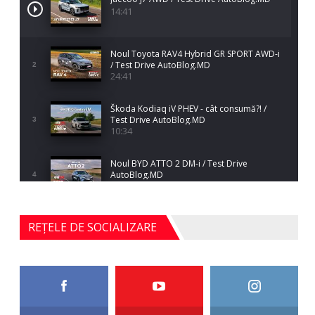
14:41
Noul Toyota RAV4 Hybrid GR SPORT AWD-i
/ Test Drive AutoBlog.MD
2
24:41
Škoda Kodiaq iV PHEV - cât consumă?! /
Test Drive AutoBlog.MD
3
10:34
Noul BYD ATTO 2 DM-i / Test Drive
AutoBlog.MD
4
17:35
Noul Mercedes-Benz S-Class facelift (S 580
REȚELE DE SOCIALIZARE
4MATIC V223) / Test Drive AutoBlog.MD
5
27:33
HAVAL H5 / Test Drive AutoBlog.MD
11:58
6