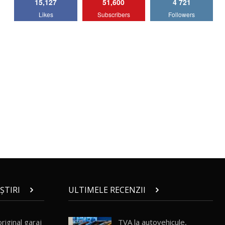
15,127
51,600
4 721
Lotus Emira Turbo SE / Test Drive
Likes
Subscribers
Followers
AutoBlog.MD
7
24:06
Noul Škoda Kodiaq RS / Test Drive
AutoBlog.MD în premieră națională
8
15:08
Noul Geely EX2 / Test Drive AutoBlog.MD
15:22
9
Mercedes-AMG E 53 HYBRID 4MATIC+ /
Test Drive AutoBlog.MD
10
16:27
Noul Volvo ES90 / Test Drive AutoBlog.MD
27:58
11
ȘTIRI
ULTIMELE RECENZII
Noul MG HS / Test Drive AutoBlog.MD
16:48
12
original garaj
TVA la autovehicule,