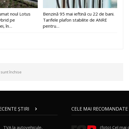
sumat noul Lotus
Benzină 95 mai ieftină cu 22 de bani.
ybrid pe
Tarifele plafon stabilite de ANRE
ei, în…
pentru…
 sunt închise
RECENTE ȘTIRI
CELE MAI RECOMANDATE 
TVA la autovehicule,
(foto) Cel mai 