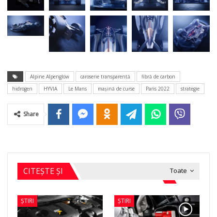
Alpine Alpenglow
caroserie transparentă
fibră de carbon
hidrogen
HYVIA
Le Mans
maşină de curse
Paris 2022
strategie
Share
CITEȘTE ȘI
Toate
ȘTIRI
ȘTIRI