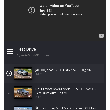
Test Drive
By AutoBlogMD
1
/ 300
Jaecoo J7 AWD / Test Drive AutoBlog.MD
14:41
Noul Toyota RAV4 Hybrid GR SPORT AWD-i /
Test Drive AutoBlog.MD
2
24:41
Škoda Kodiaq iV PHEV - cât consumă?! / Test