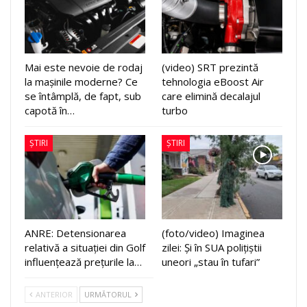
Mai este nevoie de rodaj
(video) SRT prezintă
la mașinile moderne? Ce
tehnologia eBoost Air
se întâmplă, de fapt, sub
care elimină decalajul
capotă în…
turbo
ȘTIRI
ȘTIRI
ANRE: Detensionarea
(foto/video) Imaginea
relativă a situației din Golf
zilei: Și în SUA polițiștii
influențează prețurile la…
uneori „stau în tufari”
ANTERIOR
URMĂTORUL