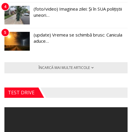
4
(foto/video) Imaginea zilei: Și în SUA polițiștii
uneori…
5
(update) Vremea se schimbă brusc: Canicula
aduce…
ÎNCARCĂ MAI MULTE ARTICOLE
TEST DRIVE