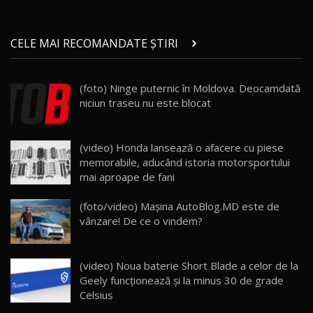
Micul BYD Dolphin Surf / Test Drive
CELE MAI RECOMANDATE ȘTIRI
AutoBlog.MD
21
16:59
(foto) Ninge puternic în Moldova. Deocamdată
Noua Mazda 6e / Test Drive AutoBlog.MD
niciun traseu nu este blocat
26:59
22
Lynk & Co 01 / Test Drive AutoBlog.MD
(video) Honda lansează o afacere cu piese
25:19
23
memorabile, aducând istoria motorsportului
mai aproape de fani
ZEEKR 009: Cel mai Performant și Confortabil
(foto/video) Mașina AutoBlog.MD este de
Van Electric Testat în Moldova / AutoBlog.MD
24
vânzare! De ce o vindem?
26:38
Land Rover Defender OCTA Edition One: Cel
(video) Noua baterie Short Blade a celor de la
mai Exclusiv și Puternic Defender Testat în
25
32:21
Moldova
Geely funcționează și la minus 30 de grade
Celsius
Porsche 911 Spirit 70 / Test Drive