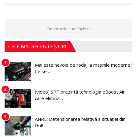
Cmentariile sunt închise
CELE MAI RECENTE ȘTIRI
1
Mai este nevoie de rodaj la mașinile moderne?
Ce se…
2
(video) SRT prezintă tehnologia eBoost Air
care elimină…
3
ANRE: Detensionarea relativă a situației din
Golf…