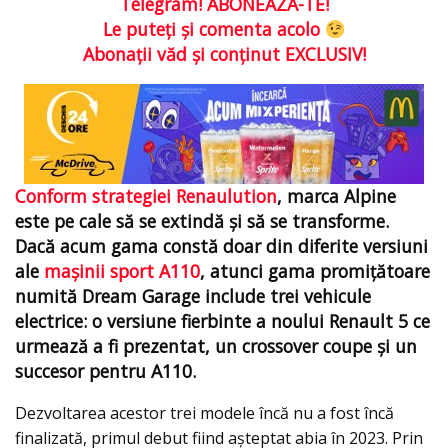
Telegram! ABONEAZĂ-TE!
Le puteţi şi comenta acolo
Abonaţii văd şi conţinut EXCLUSIV!
Conform strategiei Renaulution
, marca Alpine
este pe cale să se extindă și să se transforme.
Dacă acum gama constă doar din diferite versiuni
ale
mașinii sport A110
, atunci gama promițătoare
numită Dream Garage include trei vehicule
electrice: o versiune fierbinte a noului Renault 5 ce
urmează a fi prezentat, un crossover coupe și un
succesor pentru A110.
Dezvoltarea acestor trei modele încă nu a fost încă
finalizată, primul debut fiind aşteptat abia în 2023. Prin