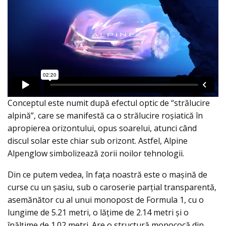
Conceptul este numit după efectul optic de “strălucire
alpină”, care se manifestă ca o strălucire roșiatică în
apropierea orizontului, opus soarelui, atunci când
discul solar este chiar sub orizont. Astfel, Alpine
Alpenglow simbolizează zorii noilor tehnologii.
Din ce putem vedea, în faţa noastră este o maşină de
curse cu un şasiu, sub o caroserie parţial transparentă,
asemănător cu al unui monopost de Formula 1, cu o
lungime de 5.21 metri, o lățime de 2.14 metri și o
înălțime de 1.02 metri. Are o structură monococă din