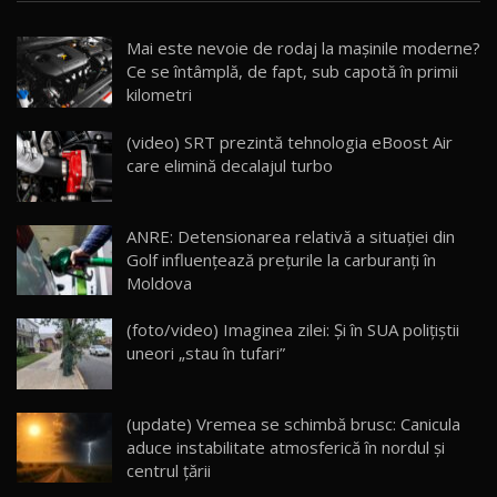
Noua Mazda CX-5 / Test Drive AutoBlog.MD
Mai este nevoie de rodaj la mașinile moderne?
14:37
15
Ce se întâmplă, de fapt, sub capotă în primii
kilometri
Cum merge? Škoda Octavia 4×4 DSG facelift //
AutoBlogMD
(video) SRT prezintă tehnologia eBoost Air
16
13:10
care elimină decalajul turbo
Lotus Eletre R / Test Drive AutoBlog.MD
20:06
17
ANRE: Detensionarea relativă a situației din
Golf influențează prețurile la carburanți în
Moldova
Va fi modelul nr.1 BYD în Moldova? BYD Seal U
DM-i / Test Drive AutoBlog.MD
18
(foto/video) Imaginea zilei: Și în SUA polițiștii
30:08
uneori „stau în tufari”
Noul Geely EX5 EM-i care a cucerit Moldova
înainte să ajungă în showroom / Test Drive
19
23:36
AutoBlog.MD
(update) Vremea se schimbă brusc: Canicula
aduce instabilitate atmosferică în nordul și
Noul ZEEKR 7X / Test Drive AutoBlog.MD
centrul țării
29:08
20