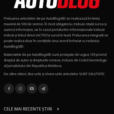
Noul Geely EX2 / Test Drive AutoBlog.MD
15:22
9
Preluarea articolelor de pe AutoBlog.MD se realizează în limita
Mercedes-AMG E 53 HYBRID 4MATIC+ / Test
maximă de 500 de semne. În mod obligatoriu, trebuie citată sursa și
Drive AutoBlog.MD
10
autorul informației, iar în cazul portalurilor informaționale trebuie
16:27
indicat și linkul direct (ACTIV) la sursă în lead. Prelucarea integrală se
poate realiza doar în condițiile unui acord încheiat cu redacţia
Noul Volvo ES90 / Test Drive AutoBlog.MD
AutoBlog.MD.
27:58
11
Materialele de pe AutoBlog.MD sunt protejate de Legea 139 privind
dreptul de autor și drepturile conexe, inclusiv de Codul Deontologic
Noul MG HS / Test Drive AutoBlog.MD
al Jurnalistului din Republica Moldova.
16:48
12
De către cititori, like-urile şi share-urile articolelor SUNT SALUTATE!
ROX 01: Test drive cu noul SUV chinezesc care
combină aventura cu luxul / AutoBlog.MD
13
36:08
ZEEKR 9X în Moldova: Am condus gigantul
chinez care face lumea să se întoarcă după el
14
CELE MAI RECENTE ȘTIRI
17:27
/ AutoBlog.MD