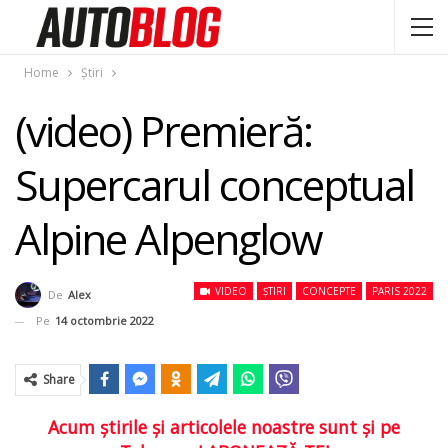
Home
Știri
(video) Premieră:
Supercarul conceptual
Alpine Alpenglow
VIDEO
ȘTIRI
CONCEPTE
PARIS 2022
De
Alex
Pe
14 octombrie 2022
Share
Acum ştirile şi articolele noastre sunt şi pe