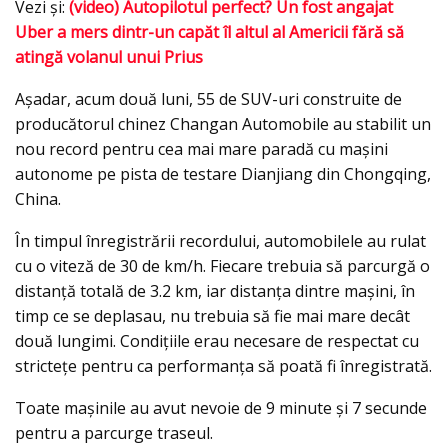
Vezi şi:
(video) Autopilotul perfect? Un fost angajat
Uber a mers dintr-un capăt îl altul al Americii fără să
atingă volanul unui Prius
Aşadar, acum două luni, 55 de SUV-uri construite de
producătorul chinez Changan Automobile au stabilit un
nou record pentru cea mai mare paradă cu mașini
autonome pe pista de testare Dianjiang din Chongqing,
China.
În timpul înregistrării recordului, automobilele au rulat
cu o viteză de 30 de km/h. Fiecare trebuia să parcurgă o
distanţă totală de 3.2 km, iar distanţa dintre maşini, în
timp ce se deplasau, nu trebuia să fie mai mare decât
două lungimi. Condiţiile erau necesare de respectat cu
stricteţe pentru ca performanţa să poată fi înregistrată.
Toate maşinile au avut nevoie de 9 minute şi 7 secunde
pentru a parcurge traseul.