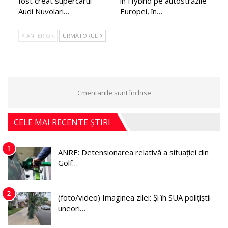
fost creat supercarul
in Hybrid pe autostrăzile
Audi Nuvolari…
Europei, în…
ANTERIOR
URMĂTORUL
Cmentariile sunt închise
CELE MAI RECENTE ȘTIRI
1
ANRE: Detensionarea relativă a situației din
Golf…
2
(foto/video) Imaginea zilei: Și în SUA polițiștii
uneori…