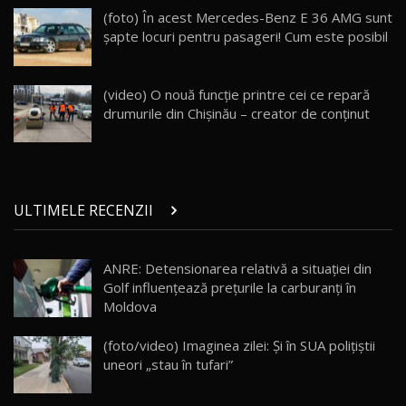
Land Rover Defender OCTA Edition One: Cel
(foto) În acest Mercedes-Benz E 36 AMG sunt
mai Exclusiv și Puternic Defender Testat în
25
32:21
Moldova
şapte locuri pentru pasageri! Cum este posibil
Porsche 911 Spirit 70 / Test Drive
AutoBlog.MD
26
(video) O nouă funcție printre cei ce repară
10:57
drumurile din Chișinău – creator de conținut
Test Drive: Noile modele FENDT! Cum e să
conduci un tractor?!
27
22:49
ULTIMELE RECENZII
Noul Geely Monjaro 2025! Mai ieftin și mai
dotat / Test Drive AutoBlog.MD
28
23:05
ANRE: Detensionarea relativă a situației din
Golf influențează prețurile la carburanți în
ZEEKR 9X - PRIMUL TEST DRIVE ÎN ROMÂNĂ!
CUM SE CONDUCE?
29
Moldova
33:40
(foto/video) Imaginea zilei: Și în SUA polițiștii
Primele impresii despre BYD Seal U DM-i,
uneori „stau în tufari”
Sealion 7 și Seal 5 DM-i / Test Drive
30
10:58
AutoBlog.MD