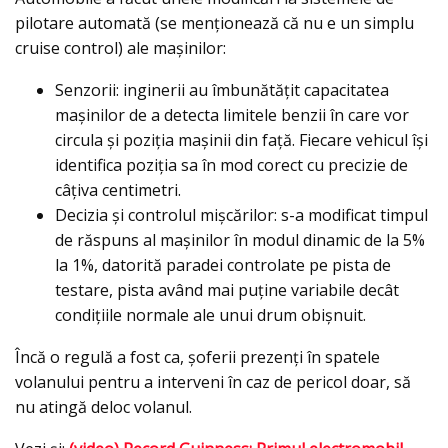
pilotare automată (se menţionează că nu e un simplu
cruise control) ale mașinilor:
Senzorii: inginerii au îmbunătățit capacitatea
maşinilor de a detecta limitele benzii în care vor
circula și poziția mașinii din faţă. Fiecare vehicul îşi
identifica poziţia sa în mod corect cu precizie de
câţiva centimetri.
Decizia şi controlul mişcărilor: s-a modificat timpul
de răspuns al mașinilor în modul dinamic de la 5%
la 1%, datorită paradei controlate pe pista de
testare, pista având mai puține variabile decât
condițiile normale ale unui drum obişnuit.
Încă o regulă a fost ca, şoferii prezenţi în spatele
volanului pentru a interveni în caz de pericol doar, să
nu atingă deloc volanul.