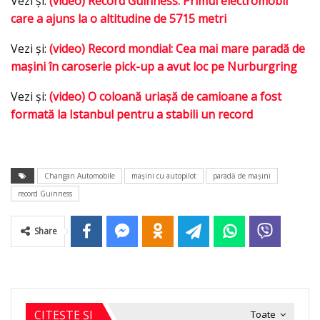
Vezi şi:
(video) Record Guinness: Primul electromobil
care a ajuns la o altitudine de 5715 metri
Vezi şi:
(video) Record mondial: Cea mai mare paradă de
maşini în caroserie pick-up a avut loc pe Nurburgring
Vezi şi:
(video) O coloană uriaşă de camioane a fost
formată la Istanbul pentru a stabili un record
Changan Automobile
maşini cu autopilot
paradă de maşini
record Guinness
Share
CITEȘTE ȘI
Toate