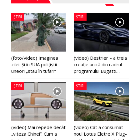
ȘTIRI
ȘTIRI
(foto/video) Imaginea
(video) Destrier – a treia
zilei: Și în SUA polițiștii
creație unică din cadrul
uneori „stau în tufari”
programului Bugatti…
ȘTIRI
ȘTIRI
(video) Mai repede decât
(video) Cât a consumat
„viteza Chinei”: Cum a
noul Lotus Eletre X Plug-