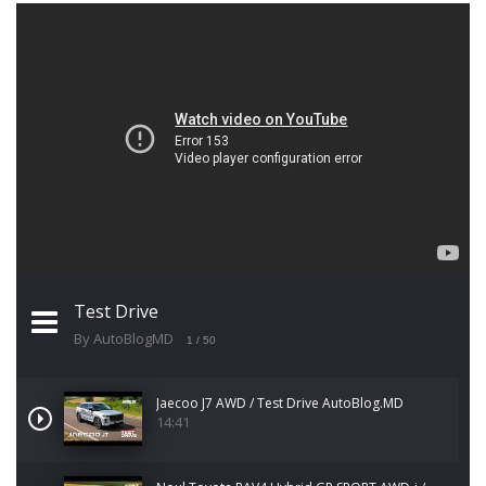
Test Drive
By AutoBlogMD
1
/ 50
Jaecoo J7 AWD / Test Drive AutoBlog.MD
14:41