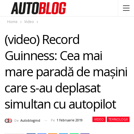
Home
Video
(video) Record
Guinness: Cea mai
mare paradă de maşini
care s-au deplasat
simultan cu autopilot
VIDEO
TEHNOLOGII
Pe
1 februarie 2019
De
Autoblogmd