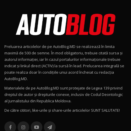
Noul Škoda Kodiaq RS / Test Drive
AutoBlog.MD în premieră națională
8
15:08
Noul Geely EX2 / Test Drive AutoBlog.MD
15:22
9
Preluarea articolelor de pe AutoBlog.MD se realizează în limita
Mercedes-AMG E 53 HYBRID 4MATIC+ / Test
maximă de 500 de semne. În mod obligatoriu, trebuie citată sursa și
Drive AutoBlog.MD
10
autorul informației, iar în cazul portalurilor informaționale trebuie
16:27
indicat și linkul direct (ACTIV) la sursă în lead. Prelucarea integrală se
poate realiza doar în condițiile unui acord încheiat cu redacţia
Noul Volvo ES90 / Test Drive AutoBlog.MD
AutoBlog.MD.
27:58
11
Materialele de pe AutoBlog.MD sunt protejate de Legea 139 privind
dreptul de autor și drepturile conexe, inclusiv de Codul Deontologic
Noul MG HS / Test Drive AutoBlog.MD
al Jurnalistului din Republica Moldova.
16:48
12
De către cititori, like-urile şi share-urile articolelor SUNT SALUTATE!
ROX 01: Test drive cu noul SUV chinezesc care
combină aventura cu luxul / AutoBlog.MD
13
36:08