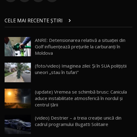
ZEEKR 9X în Moldova: Am condus gigantul
chinez care face lumea să se întoarcă după el
14
CELE MAI RECENTE ȘTIRI
17:27
/ AutoBlog.MD
Noua Mazda CX-5 / Test Drive AutoBlog.MD
ANRE: Detensionarea relativă a situației din
14:37
15
Golf influențează prețurile la carburanți în
Moldova
Cum merge? Škoda Octavia 4×4 DSG facelift //
AutoBlogMD
(foto/video) Imaginea zilei: Și în SUA polițiștii
16
13:10
uneori „stau în tufari”
Lotus Eletre R / Test Drive AutoBlog.MD
20:06
17
(update) Vremea se schimbă brusc: Canicula
aduce instabilitate atmosferică în nordul și
centrul țării
Va fi modelul nr.1 BYD în Moldova? BYD Seal U
DM-i / Test Drive AutoBlog.MD
18
(video) Destrier – a treia creație unică din
30:08
cadrul programului Bugatti Solitaire
Noul Geely EX5 EM-i care a cucerit Moldova
înainte să ajungă în showroom / Test Drive
19