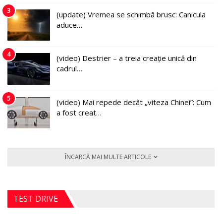
3
(update) Vremea se schimbă brusc: Canicula
aduce…
4
(video) Destrier – a treia creație unică din
cadrul…
5
(video) Mai repede decât „viteza Chinei”: Cum
a fost creat…
ÎNCARCĂ MAI MULTE ARTICOLE
TEST DRIVE