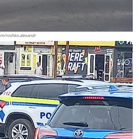
om/roshko.alexandr