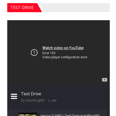
TEST DRIVE
Test Drive
By AutoBlogMD
1
/ 300
Jaecoo J7 AWD / Test Drive AutoBlog.MD