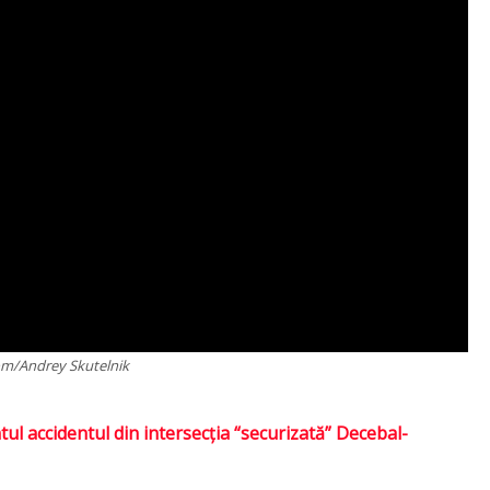
om/Andrey Skutelnik
ul accidentul din intersecția “securizată” Decebal-