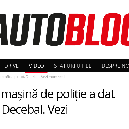
T DRIVE
VIDEO
SFATURI UTILE
DESPRE NO
ap traficul pe bd. Decebal. Vezi momentul
 mașină de poliție a dat
 Decebal. Vezi