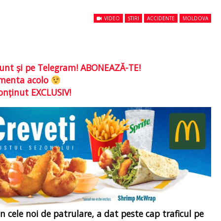
VIDEO
ȘTIRI
ACCIDENTE
MOLDOVA
e sunt şi pe Telegram! ABONEAZĂ-TE!
comenta acolo
conţinut EXCLUSIV!
n cele noi de patrulare, a dat peste cap traficul pe