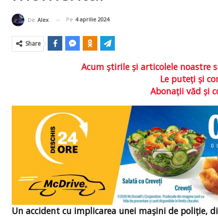
Pe
4 aprilie 2024
De
Alex
Share
Acum ştirile şi articolele noastr
Le puteţi şi 
Abonaţii văd şi 
Un accident cu implicarea unei mașini de poliție, di