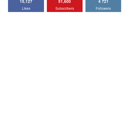
15,127
51,600
4 721
Lotus Emira Turbo SE / Test Drive
Likes
Subscribers
Followers
AutoBlog.MD
7
24:06
Noul Škoda Kodiaq RS / Test Drive
AutoBlog.MD în premieră națională
8
15:08
Noul Geely EX2 / Test Drive AutoBlog.MD
15:22
9
Mercedes-AMG E 53 HYBRID 4MATIC+ /
Test Drive AutoBlog.MD
10
16:27
Noul Volvo ES90 / Test Drive AutoBlog.MD
27:58
11
Noul MG HS / Test Drive AutoBlog.MD
16:48
12