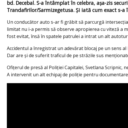
bd. Decebal. S-a întâmplat în celebra, aşa-zis securi
Trandafirilor/Sarmizegetusa. Și iată cum exact s-a 
Un conducător auto s-ar fi grăbit să parcurgă intersecția
limitat nu i-a permis să observe apropierea cu viteză a ma
fost evitat, însă în spatele patrulei a intrat un alt autotu
Accidentul a înregistrat un adevărat blocaj pe un sens al 
Dar are și de suferit traficul de pe străzile sus menționat
Ofițerul de presă al Poliției Capitalei, Svetlana Scripnic, 
A intervenit un alt echipaj de poliție pentru documentare