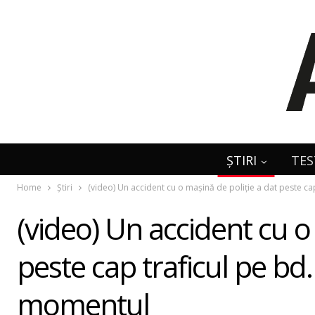
ȘTIRI
TES
Home
Știri
(video) Un accident cu o mașină de poliție a dat peste c
(video) Un accident cu o
peste cap traficul pe bd.
momentul