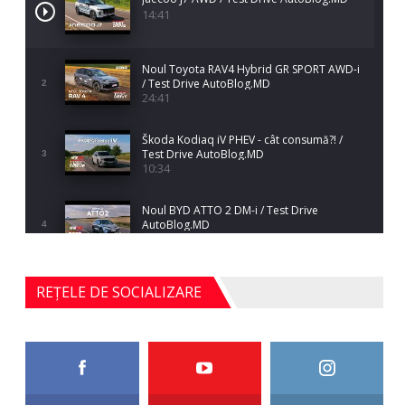
14:41
Noul Toyota RAV4 Hybrid GR SPORT AWD-i
/ Test Drive AutoBlog.MD
2
24:41
Škoda Kodiaq iV PHEV - cât consumă?! /
Test Drive AutoBlog.MD
3
10:34
Noul BYD ATTO 2 DM-i / Test Drive
AutoBlog.MD
4
17:35
Noul Mercedes-Benz S-Class facelift (S 580
REȚELE DE SOCIALIZARE
4MATIC V223) / Test Drive AutoBlog.MD
5
27:33
HAVAL H5 / Test Drive AutoBlog.MD
11:58
6