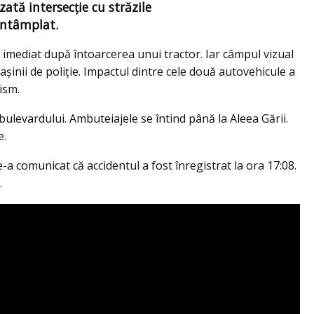
zată intersecție cu străzile
întâmplat.
 imediat după întoarcerea unui tractor. Iar câmpul vizual
șinii de poliție. Impactul dintre cele două autovehicule a
rism.
bulevardului. Ambuteiajele se întind până la Aleea Gării.
e.
ne-a comunicat că accidentul a fost înregistrat la ora 17:08.
.