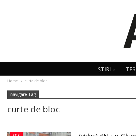
ȘTIRI
TES
Home
curte de bloc
navigare Tag
curte de bloc
(video) #Nu_e_Glumă
ȘTIRI