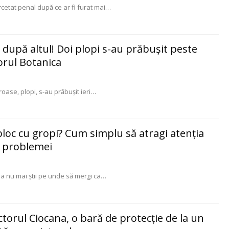
cetat penal după ce ar fi furat mai
…
 după altul! Doi plopi s-au prăbuşit peste
orul Botanica
ase, plopi, s-au prăbuşit ieri
…
 bloc cu gropi? Cum simplu să atragi atenţia
a problemei
eja nu mai ştii pe unde să mergi ca
…
ectorul Ciocana, o bară de protecție de la un