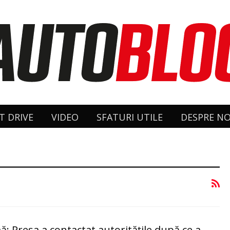
T DRIVE
VIDEO
SFATURI UTILE
DESPRE NO
: Presa a contactat autoritățile după ce a