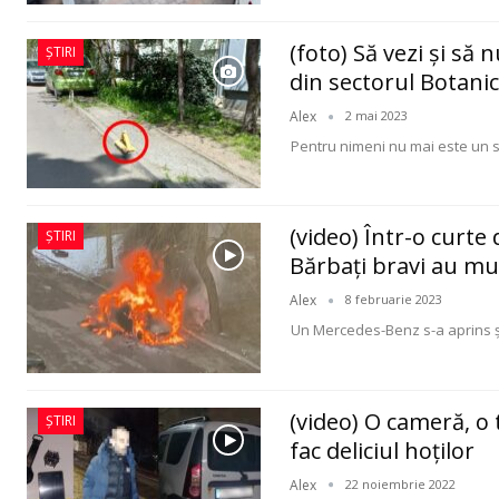
(foto) Să vezi şi să 
ȘTIRI
din sectorul Botani
Alex
2 mai 2023
Pentru nimeni nu mai este un se
(video) Într-o curte
ȘTIRI
Bărbaţi bravi au mu
Alex
8 februarie 2023
Un Mercedes-Benz s-a aprins şi
(video) O cameră, o 
ȘTIRI
fac deliciul hoţilor
Alex
22 noiembrie 2022