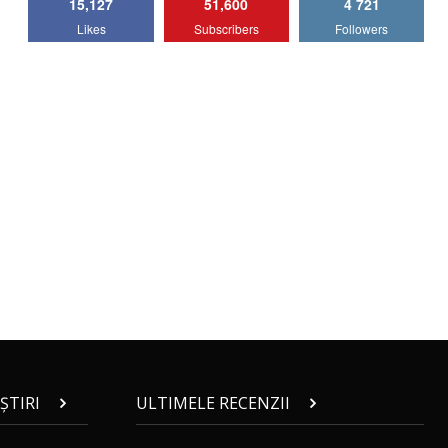
15,127
51,600
4 721
Lotus Emira Turbo SE / Test Drive
Likes
Subscribers
Followers
AutoBlog.MD
7
24:06
Noul Škoda Kodiaq RS / Test Drive
AutoBlog.MD în premieră națională
8
15:08
Noul Geely EX2 / Test Drive AutoBlog.MD
15:22
9
Mercedes-AMG E 53 HYBRID 4MATIC+ /
Test Drive AutoBlog.MD
10
16:27
Noul Volvo ES90 / Test Drive AutoBlog.MD
27:58
11
ȘTIRI
ULTIMELE RECENZII
Noul MG HS / Test Drive AutoBlog.MD
16:48
12