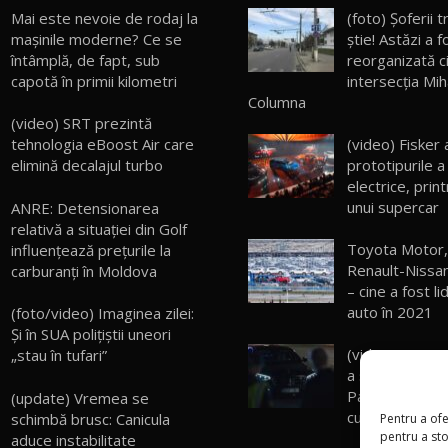
Mai este nevoie de rodaj la
(foto) Şoferii 
mașinile moderne? Ce se
ştie! Astăzi a f
întâmplă, de fapt, sub
reorganizată ci
capotă în primii kilometri
intersecţia Mih
Columna
(video) SRT prezintă
tehnologia eBoost Air care
(video) Fisker
elimină decalajul turbo
prototipurile a
electrice, prin
unui supercar
ANRE: Detensionarea
relativă a situației din Golf
Toyota Motor
influențează prețurile la
Renault-Nissan
carburanți în Moldova
– cine a fost li
auto în 2021
(foto/video) Imaginea zilei:
Și în SUA polițiștii uneori
(video) No com
„stau în tufari”
a schimbat plăc
Pavel Stratan 
(update) Vremea se
cu unele de 63
schimbă brusc: Canicula
Pentru a ofe
pentru a st
aduce instabilitate