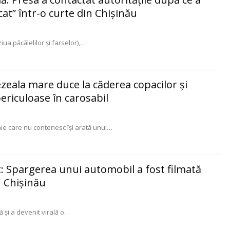
at” într-o curte din Chișinău
ziua păcălelilor şi farselor),
…
zeala mare duce la căderea copacilor și
ericuloase în carosabil
aie care nu contenesc își arată unul
…
 Spargerea unui automobil a fost filmată
n Chișinău
ă și a devenit virală o
…