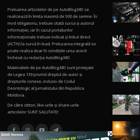
Preluarea articolelor de pe AutoBlog.MD se
realizează în limita maximă de 500 de semne. În
mod obligatoriu, trebuie citată sursa și autorul
informației, iar în cazul portalurilor
informaționale trebuie indicat și linkul direct
(ACTIV) la sursă în lead. Prelucarea integrală se
poate realiza doar în condițiile unui acord
încheiat cu redacţia AutoBlog.MD.
Materialele de pe AutoBlog.MD sunt protejate
de Legea 139 privind dreptul de autor și
drepturile conexe, inclusiv de Codul
Deontologic al Jurnalistului din Republica
Moldova.
De către cititori, like-urile şi share-urile
articolelor SUNT SALUTATE!
×