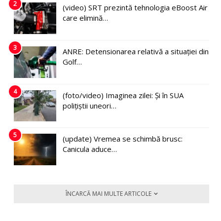
2
(video) SRT prezintă tehnologia eBoost Air
care elimină…
3
ANRE: Detensionarea relativă a situației din
Golf…
4
(foto/video) Imaginea zilei: Și în SUA
polițiștii uneori…
5
(update) Vremea se schimbă brusc:
Canicula aduce…
ÎNCARCĂ MAI MULTE ARTICOLE