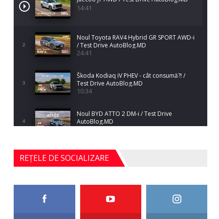
14:41
Noul Toyota RAV4 Hybrid GR SPORT AWD-i
/ Test Drive AutoBlog.MD
2
24:41
Škoda Kodiaq iV PHEV - cât consumă?! /
Test Drive AutoBlog.MD
3
10:34
Noul BYD ATTO 2 DM-i / Test Drive
AutoBlog.MD
4
17:35
Noul Mercedes-Benz S-Class facelift (S 580
REȚELE DE SOCIALIZARE
4MATIC V223) / Test Drive AutoBlog.MD
5
27:33
HAVAL H5 / Test Drive AutoBlog.MD
11:58
6