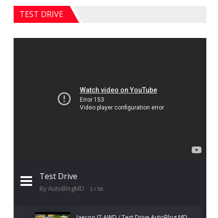
TEST DRIVE
Test Drive
By AutoBlogMD
1
/ 50
Jaecoo J7 AWD / Test Drive AutoBlog.MD