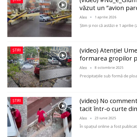
văzut un ”avion parc
Alex
1 aprilie 2026
Ştim şi noi că astăzi e 1 aprilie (
(video) Atenție! Ume
ȘTIRI
formarea gropilor p
Alex
8 octombrie 2025
Precipitațiile sub formă de plo
(video) No comment:
ȘTIRI
tacit într-o curte di
Alex
23 iunie 2025
În spațiul online a fost publicat