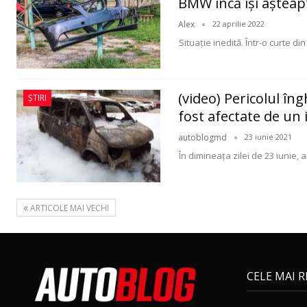
BMW încă îşi aşteap
Alex
22 aprilie 2022
Situaţie inedită. Într-o curte di
(video) Pericolul îng
ȘTIRI
fost afectate de un 
autoblogmd
23 iunie 2021
În dimineața zilei de 23 iunie, 
ARTICOLE MAI VECHI
CELE MAI 