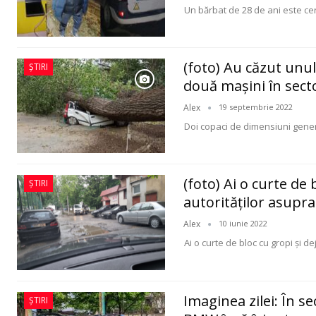
Un bărbat de 28 de ani este cer
(foto) Au căzut unul
ȘTIRI
două maşini în sect
Alex
19 septembrie 2022
Doi copaci de dimensiuni genero
(foto) Ai o curte de
ȘTIRI
autorităților asupr
Alex
10 iunie 2022
Ai o curte de bloc cu gropi şi d
Imaginea zilei: În s
ȘTIRI