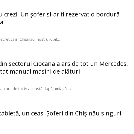
nu crezi! Un şofer şi-ar fi rezervat o bordură
ca
cret că în Chișinăul nostru iubit,
…
 din sectorul Ciocana a ars de tot un Mercedes.
tat manual maşini de alături
 a ars de tot în această după amiază.
…
tabletă, un ceas. Şoferi din Chişinău singuri