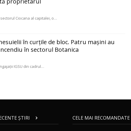
tă proprietarul
n sectorul Ciocana al capitalei, o
…
hesuielii în curţile de bloc. Patru maşini au
incendiu în sectorul Botanica
angajații IGSU din cadrul
…
RECENTE ȘTIRI
CELE MAI RECOMANDATE 