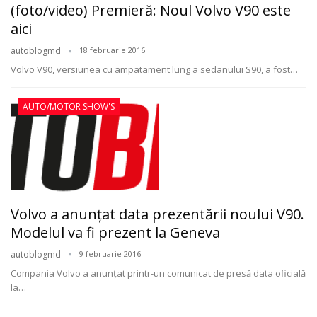
(foto/video) Premieră: Noul Volvo V90 este
aici
autoblogmd
18 februarie 2016
Volvo V90, versiunea cu ampatament lung a sedanului S90, a fost…
AUTO/MOTOR SHOW'S
Volvo a anunţat data prezentării noului V90.
Modelul va fi prezent la Geneva
autoblogmd
9 februarie 2016
Compania Volvo a anunţat printr-un comunicat de presă data oficială
la…