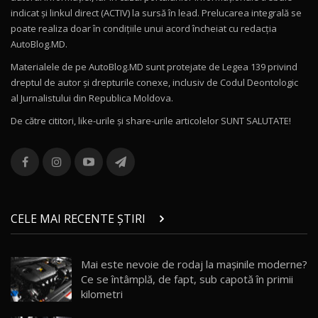
16:27
indicat și linkul direct (ACTIV) la sursă în lead. Prelucarea integrală se
poate realiza doar în condițiile unui acord încheiat cu redacţia
Noul Volvo ES90 / Test Drive AutoBlog.MD
AutoBlog.MD.
27:58
11
Materialele de pe AutoBlog.MD sunt protejate de Legea 139 privind
dreptul de autor și drepturile conexe, inclusiv de Codul Deontologic
Noul MG HS / Test Drive AutoBlog.MD
al Jurnalistului din Republica Moldova.
16:48
12
De către cititori, like-urile şi share-urile articolelor SUNT SALUTATE!
ROX 01: Test drive cu noul SUV chinezesc care
combină aventura cu luxul / AutoBlog.MD
13
36:08
ZEEKR 9X în Moldova: Am condus gigantul
chinez care face lumea să se întoarcă după el
14
CELE MAI RECENTE ȘTIRI
17:27
/ AutoBlog.MD
Noua Mazda CX-5 / Test Drive AutoBlog.MD
Mai este nevoie de rodaj la mașinile moderne?
14:37
15
Ce se întâmplă, de fapt, sub capotă în primii
kilometri
Cum merge? Škoda Octavia 4×4 DSG facelift //