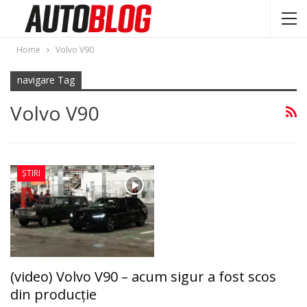
Home
Volvo V90
navigare Tag
Volvo V90
ȘTIRI
(video) Volvo V90 – acum sigur a fost scos
din producție