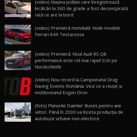
(video) Maşina poliţiei care înregistrează
Noua Mazda 6e / Test Drive AutoBlog.MD
încălcări la 360 de grade a fost deconspirată.
26:59
22
Iată ce are la bord
Lynk & Co 01 / Test Drive AutoBlog.MD
(video) Premieră mondială: Noile modele
25:19
23
Ferrari 849 Testarossa
ZEEKR 009: Cel mai Performant și Confortabil
(video) Premieră: Noul Audi RS Q8
Van Electric Testat în Moldova / AutoBlog.MD
24
performance este cel mai rapid SUV pe
26:38
Nordschleife
Land Rover Defender OCTA Edition One: Cel
(video) Nou record la Campionatul Drag
mai Exclusiv și Puternic Defender Testat în
25
32:21
Moldova
Racing Events România. Vezi ce a reuşit şi
moldoveanul Eugen Dron
Porsche 911 Spirit 70 / Test Drive
AutoBlog.MD
26
(foto) Planurile Daimler Buses pentru anii
10:57
viitori. Până în 2030 va înceta producția de
autobuze urbane non-electrice
Test Drive: Noile modele FENDT! Cum e să
conduci un tractor?!
27
22:49