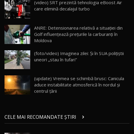
AutoBlogMD
(video) SRT prezintă tehnologia eBoost Air
16
13:10
care elimină decalajul turbo
Lotus Eletre R / Test Drive AutoBlog.MD
20:06
17
ANRE: Detensionarea relativă a situației din
Golf influențează prețurile la carburanți în
Moldova
Va fi modelul nr.1 BYD în Moldova? BYD Seal U
DM-i / Test Drive AutoBlog.MD
18
(foto/video) Imaginea zilei: Și în SUA polițiștii
30:08
uneori „stau în tufari”
Noul Geely EX5 EM-i care a cucerit Moldova
înainte să ajungă în showroom / Test Drive
19
23:36
AutoBlog.MD
(update) Vremea se schimbă brusc: Canicula
aduce instabilitate atmosferică în nordul și
Noul ZEEKR 7X / Test Drive AutoBlog.MD
centrul țării
29:08
20
Micul BYD Dolphin Surf / Test Drive
CELE MAI RECOMANDATE ȘTIRI
AutoBlog.MD
21
16:59