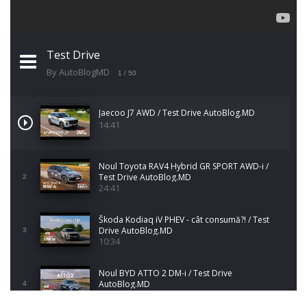
Test Drive
By AutoBlogMD
1
/ 50
Jaecoo J7 AWD / Test Drive AutoBlog.MD
14:41
Noul Toyota RAV4 Hybrid GR SPORT AWD-i /
Test Drive AutoBlog.MD
2
24:41
Škoda Kodiaq iV PHEV - cât consumă?! / Test
Drive AutoBlog.MD
3
10:34
Noul BYD ATTO 2 DM-i / Test Drive
AutoBlog.MD
4
17:35