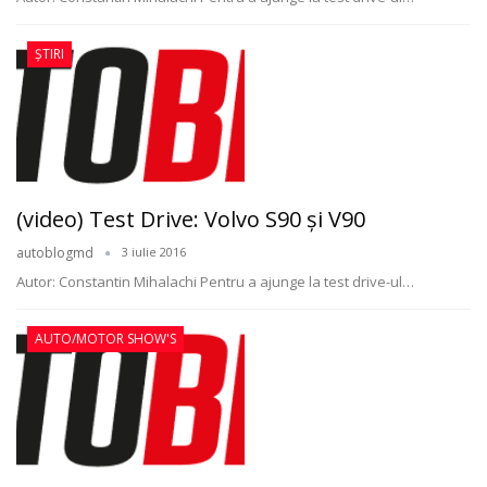
ȘTIRI
(video) Test Drive: Volvo S90 și V90
autoblogmd
3 iulie 2016
Autor: Constantin Mihalachi Pentru a ajunge la test drive-ul…
AUTO/MOTOR SHOW'S