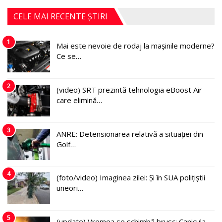
CELE MAI RECENTE ȘTIRI
1
Mai este nevoie de rodaj la mașinile moderne?
Ce se…
2
(video) SRT prezintă tehnologia eBoost Air
care elimină…
3
ANRE: Detensionarea relativă a situației din
Golf…
4
(foto/video) Imaginea zilei: Și în SUA polițiștii
uneori…
5
(update) Vremea se schimbă brusc: Canicula