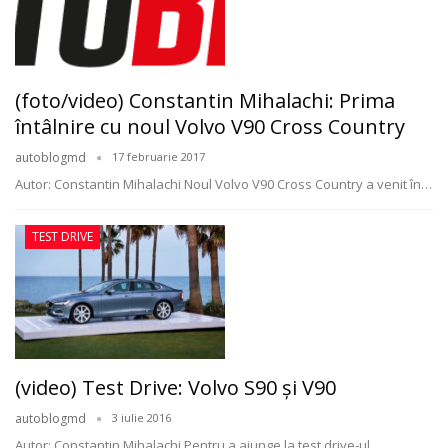
(foto/video) Constantin Mihalachi: Prima
întâlnire cu noul Volvo V90 Cross Country
autoblogmd
17 februarie 2017
Autor: Constantin Mihalachi Noul Volvo V90 Cross Country a venit în…
TEST DRIVE
(video) Test Drive: Volvo S90 și V90
autoblogmd
3 iulie 2016
Autor: Constantin Mihalachi
Pentru a ajunge la test drive-ul
…