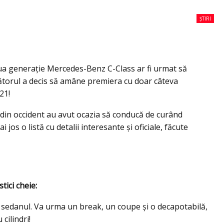
ȘTIRI
ua generaţie Mercedes-Benz C-Class ar fi urmat să
cătorul a decis să amâne premiera cu doar câteva
21!
i din occident au avut ocazia să conducă de curând
jos o listă cu detalii interesante şi oficiale, făcute
tici cheie:
 sedanul. Va urma un break, un coupe şi o decapotabilă,
cilindri!