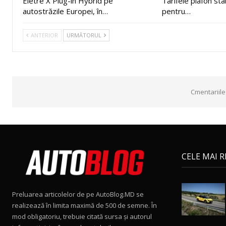
Eletre X Plug-in Hybrid pe
Tarifele plafon st
autostrăzile Europei, în…
pentru…
ANTERIOR
URMĂTORUL
Cmentariile
CELE MAI 
Preluarea articolelor de pe AutoBlog.MD se
realizează în limita maximă de 500 de semne. În
mod obligatoriu, trebuie citată sursa și autorul