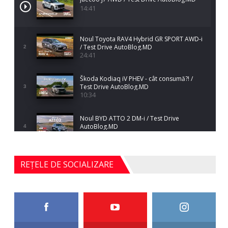
14:41
Noul Toyota RAV4 Hybrid GR SPORT AWD-i
/ Test Drive AutoBlog.MD
2
24:41
Škoda Kodiaq iV PHEV - cât consumă?! /
Test Drive AutoBlog.MD
3
10:34
Noul BYD ATTO 2 DM-i / Test Drive
AutoBlog.MD
4
17:35
Noul Mercedes-Benz S-Class facelift (S 580
REȚELE DE SOCIALIZARE
4MATIC V223) / Test Drive AutoBlog.MD
5
27:33
HAVAL H5 / Test Drive AutoBlog.MD
11:58
6