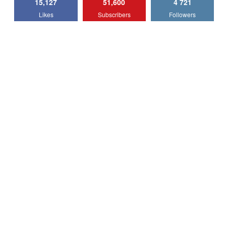
15,127
51,600
4 721
Lotus Emira Turbo SE / Test Drive
Likes
Subscribers
Followers
AutoBlog.MD
7
24:06
Noul Škoda Kodiaq RS / Test Drive
AutoBlog.MD în premieră națională
8
15:08
Noul Geely EX2 / Test Drive AutoBlog.MD
15:22
9
Mercedes-AMG E 53 HYBRID 4MATIC+ /
Test Drive AutoBlog.MD
10
16:27
Noul Volvo ES90 / Test Drive AutoBlog.MD
27:58
11
Noul MG HS / Test Drive AutoBlog.MD
16:48
12