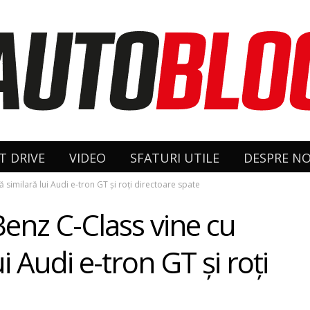
T DRIVE
VIDEO
SFATURI UTILE
DESPRE NO
imilară lui Audi e-tron GT şi roţi directoare spate
enz C-Class vine cu
 Audi e-tron GT şi roţi