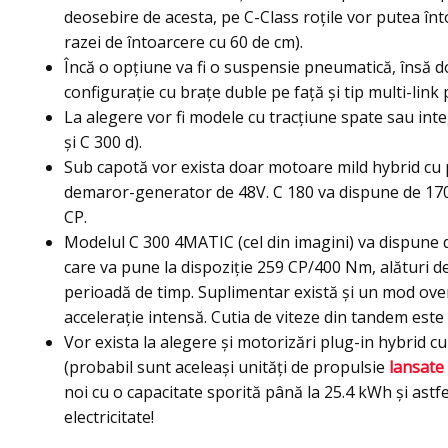
deosebire de acesta, pe C-Class roţile vor putea în
razei de întoarcere cu 60 de cm).
Încă o opţiune va fi o suspensie pneumatică, însă do
configuraţie cu braţe duble pe faţă şi tip multi-link 
La alegere vor fi modele cu tracţiune spate sau i
şi C 300 d).
Sub capotă vor exista doar motoare mild hybrid cu p
demaror-generator de 48V. C 180 va dispune de 170 C
CP.
Modelul C 300 4MATIC (cel din imagini) va dispune de
care va pune la dispoziţie 259 CP/400 Nm, alături d
perioadă de timp. Suplimentar există şi un mod ove
acceleraţie intensă. Cutia de viteze din tandem est
Vor exista la alegere şi motorizări plug-in hybrid c
(probabil sunt aceleaşi unităţi de propulsie
lansate
noi cu o capacitate sporită până la 25.4 kWh şi ast
electricitate!