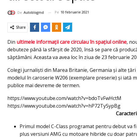
Pe
10 februarie 2021
De
Autoblogmd
Share
Din
ultimele informaţii care circulau în spaţiul online
, no
debuteze până la sfârşit de 2020, însă se pare că produ
săptămâni. Aceasta va avea loc în ziua de 23 februarie 20
Colegi jurnalişti din Marea Britanie, Germania şi alte ţăr
modelul în caroserie W206 (exemplare preserie) şi iată mai 
publice mai devreme de termen.
https://www.youtube.com/watch?v=bdoTvFwHctM
https://www.youtube.com/watch?v=hP72TySypBg
Caracteris
Primul model C-Class programat pentru debut va fi
plus versiuni AMG cu motoare hibride cu doar patru 