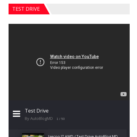
TEST DRIVE
Test Drive
By AutoBlogMD
1
/ 50
Jaecoo J7 AWD / Test Drive AutoBlog.MD