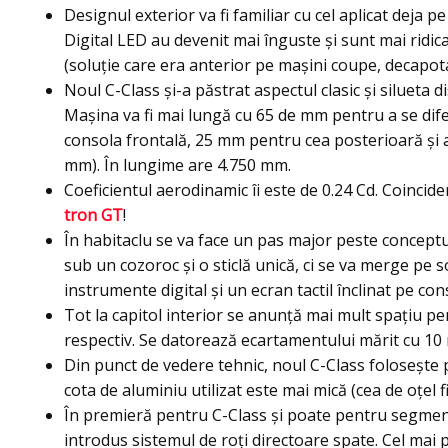
Designul exterior va fi familiar cu cel aplicat deja 
Digital LED au devenit mai înguste şi sunt mai ridica
(soluţie care era anterior pe maşini coupe, decapota
Noul C-Class şi-a păstrat aspectul clasic și silueta d
Maşina va fi mai lungă cu 65 de mm pentru a se dif
consola frontală, 25 mm pentru cea posterioară şi 
mm). În lungime are 4.750 mm.
Coeficientul aerodinamic îi este de 0.24 Cd. Coincide
tron GT
!
În habitaclu se va face un pas major peste concept
sub un cozoroc şi o sticlă unică, ci se va merge pe 
instrumente digital şi un ecran tactil înclinat pe con
Tot la capitol interior se anunţă mai mult spaţiu p
respectiv. Se datorează ecartamentului mărit cu 10
Din punct de vedere tehnic, noul C-Class foloseşte
cota de aluminiu utilizat este mai mică (cea de oţel 
În premieră pentru C-Class şi poate pentru segmen
introdus sistemul de roţi directoare spate. Cel mai p