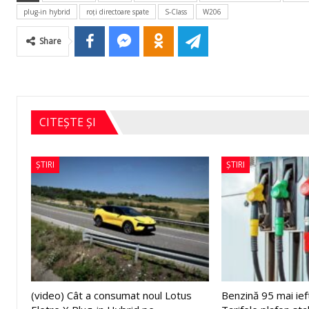
plug-in hybrid
roţi directoare spate
S-Class
W206
Share
CITEȘTE ȘI
ȘTIRI
ȘTIRI
(video) Cât a consumat noul Lotus
Benzină 95 mai ief