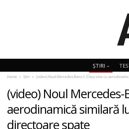
ȘTIRI
TES
Home
Știri
(video) Noul Mercedes-Benz C-Class vine cu aerodinamică s
(video) Noul Mercedes-B
aerodinamică similară lui
directoare spate