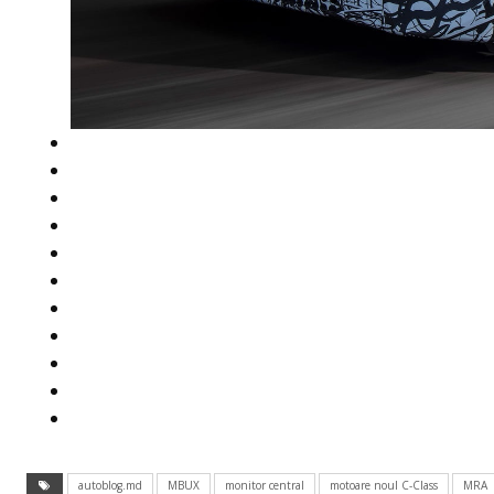
autoblog.md
MBUX
monitor central
motoare noul C-Class
MRA