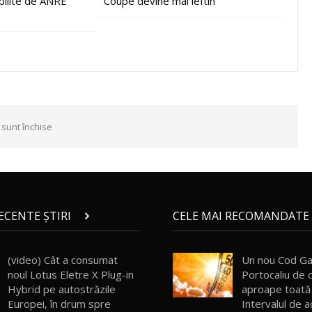
abilite de ANRE
Coupe devine mai ieftin
 sunt închise
RECENTE ȘTIRI
CELE MAI RECOMANDATE 
(video) Cât a consumat
Un nou Cod Ga
noul Lotus Eletre X Plug-in
Portocaliu de c
Hybrid pe autostrăzile
aproape toată 
Europei, în drum spre
Intervalul de a