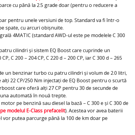
toarce cu până la 2.5 grade doar (pentru o reducere a
ar pentru unele versiuni de top. Standard va fi într-o
pe spate, cu arcuri obişnuite.
ntegrală 4MATIC (standard AWD-ul este pe modelele C 300
atru cilindri şi sistem EQ Boost care cuprinde un
P, C 200 – 204 CP, C 220 d – 200 CP, iar C 300 d – 265
 un benzinar turbo cu patru cilindri şi volum de 2.0 litri,
e alţi 22 CP/250 Nm injectaţi de EQ Boost pentru o scurtă
rboost care oferă alţi 27 CP pentru 30 de secunde de
e una automată în nouă trepte.
u motor pe benzină sau diesel la bază – C 300 e şi C 300 de
 pe modelul E-Class prefacelit
). Acestea vor avea baterii
fel vor putea parcurge până la 100 de km doar pe