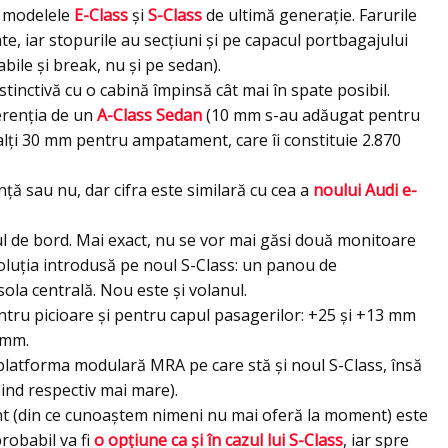
pe modelele
E-Class
și
S-Class
de ultimă generaţie. Farurile
te, iar stopurile au secţiuni şi pe capacul portbagajului
bile şi break, nu şi pe sedan).
istinctivă cu o cabină împinsă cât mai în spate posibil.
erenţia de un
A-Class Sedan
(10 mm s-au adăugat pentru
alţi 30 mm pentru ampatament, care îi constituie 2.870
nță sau nu, dar cifra este similară cu cea a
noului Audi e-
ul de bord. Mai exact, nu se vor mai găsi două monitoare
soluţia introdusă pe noul S-Class: un panou de
sola centrală. Nou este şi volanul.
entru picioare şi pentru capul pasagerilor: +25 şi +13 mm
 mm.
 platforma modulară MRA pe care stă şi noul S-Class, însă
fiind respectiv mai mare).
t (din ce cunoaştem nimeni nu mai oferă la moment) este
robabil va fi
o opţiune ca şi în cazul lui S-Class
, iar spre