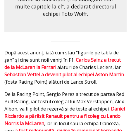
multe capitole la el”, a declarat directorul
echipei Toto Wolff.
După acest anunţ, iată cum stau “figurile pe tabla de
şah” şi cine sunt noii veniţi în F1.
Carlos Sainz a trecut
de la McLaren la Ferrari
alături de Charles Leclers, iar
Sebastian Vettel a devenit pilot al echipei Aston Martin
(fosta Racing Point) alături de Lance Stroll.
De la Racing Point, Sergio Perez a trecut de partea Red
Bull Racing, iar fostul coleg al lui Max Verstappen, Alex
Albon, va fi pilot de rezervă şi de teste al echipei.
Daniel
Ricciardo a părăsit Renault pentru a fi coleg cu Lando
Norris la McLaren
, iar în locul său la echipa franceză,
care
a fost redenumită
,
revine în campionat Fernando