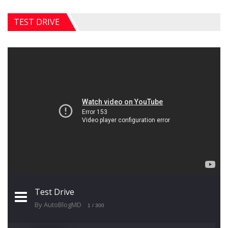
TEST DRIVE
Test Drive
By AutoBlogMD
1
/ 300