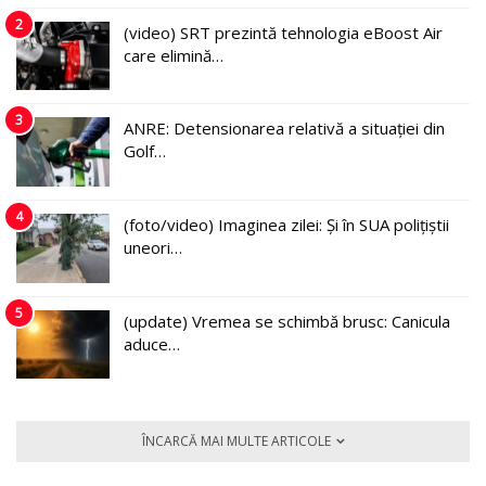
2
(video) SRT prezintă tehnologia eBoost Air
care elimină…
3
ANRE: Detensionarea relativă a situației din
Golf…
4
(foto/video) Imaginea zilei: Și în SUA polițiștii
uneori…
5
(update) Vremea se schimbă brusc: Canicula
aduce…
ÎNCARCĂ MAI MULTE ARTICOLE