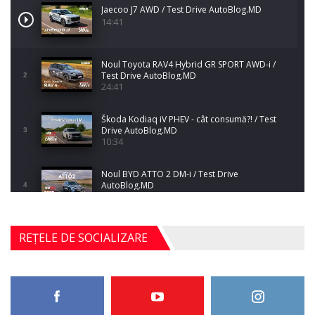
Jaecoo J7 AWD / Test Drive AutoBlog.MD
14:41
Noul Toyota RAV4 Hybrid GR SPORT AWD-i /
Test Drive AutoBlog.MD
2
24:41
Škoda Kodiaq iV PHEV - cât consumă?! / Test
Drive AutoBlog.MD
3
10:34
Noul BYD ATTO 2 DM-i / Test Drive
AutoBlog.MD
4
17:35
Noul Mercedes-Benz S-Class facelift (S 580
REȚELE DE SOCIALIZARE
4MATIC V223) / Test Drive AutoBlog.MD
5
27:33
HAVAL H5 / Test Drive AutoBlog.MD
11:58
6