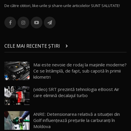
De către cititori, like-urile şi share-urile articolelor SUNT SALUTATE!
ROX 01: Test drive cu noul SUV chinezesc care
combină aventura cu luxul / AutoBlog.MD
13
36:08
ZEEKR 9X în Moldova: Am condus gigantul
chinez care face lumea să se întoarcă după el
14
CELE MAI RECENTE ȘTIRI
17:27
/ AutoBlog.MD
Noua Mazda CX-5 / Test Drive AutoBlog.MD
Mai este nevoie de rodaj la mașinile moderne?
14:37
15
Ce se întâmplă, de fapt, sub capotă în primii
kilometri
Cum merge? Škoda Octavia 4×4 DSG facelift //
AutoBlogMD
(video) SRT prezintă tehnologia eBoost Air
16
13:10
care elimină decalajul turbo
Lotus Eletre R / Test Drive AutoBlog.MD
20:06
17
ANRE: Detensionarea relativă a situației din
Golf influențează prețurile la carburanți în
Moldova
Va fi modelul nr.1 BYD în Moldova? BYD Seal U