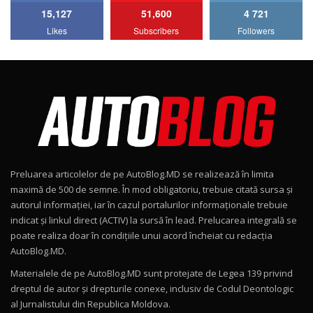
15,127
51,600
4 721
Lotus Emira Turbo SE / Test Drive
Likes
Subscribers
Followers
AutoBlog.MD
7
24:06
Noul Škoda Kodiaq RS / Test Drive
AutoBlog.MD în premieră națională
8
15:08
Noul Geely EX2 / Test Drive AutoBlog.MD
15:22
9
Preluarea articolelor de pe AutoBlog.MD se realizează în limita
Mercedes-AMG E 53 HYBRID 4MATIC+ / Test
maximă de 500 de semne. În mod obligatoriu, trebuie citată sursa și
Drive AutoBlog.MD
10
autorul informației, iar în cazul portalurilor informaționale trebuie
16:27
indicat și linkul direct (ACTIV) la sursă în lead. Prelucarea integrală se
poate realiza doar în condițiile unui acord încheiat cu redacţia
Noul Volvo ES90 / Test Drive AutoBlog.MD
AutoBlog.MD.
27:58
11
Materialele de pe AutoBlog.MD sunt protejate de Legea 139 privind
dreptul de autor și drepturile conexe, inclusiv de Codul Deontologic
Noul MG HS / Test Drive AutoBlog.MD
al Jurnalistului din Republica Moldova.
16:48
12