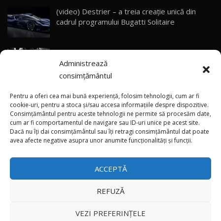
(video) Destrier – a treia creație unică din
Primele impresii despre BYD Seal U DM-i,
cadrul programului Bugatti Solitaire
Sealion 7 și Seal 5 DM-i / Test Drive
30
10:58
AutoBlog.MD
(video) SRT prezintă tehnologia eBoost Air
Noua Toyota Corolla Cross facelift / Test Drive
Administrează
care elimină decalajul turbo
AutoBlog.MD
31
13:56
consimțământul
ANRE: Detensionarea relativă a situației din
Noul Volvo EX90 / Test Drive AutoBlog.MD
Pentru a oferi cea mai bună experiență, folosim tehnologii, cum ar fi
32:06
32
Golf influențează prețurile la carburanți în
cookie-uri, pentru a stoca și/sau accesa informațiile despre dispozitive.
Consimțământul pentru aceste tehnologii ne permite să procesăm date,
Moldova
cum ar fi comportamentul de navigare sau ID-uri unice pe acest site.
Dacă nu îți dai consimțământul sau îți retragi consimțământul dat poate
×
MG RX5 - își merită banii? / Test Drive
(foto/video) Imaginea zilei: Și în SUA polițiștii
avea afecte negative asupra unor anumite funcționalități și funcții.
AutoBlog.MD
33
uneori „stau în tufari”
18:51
ACCEPTĂ
Noul DACIA DUSTER DIESEL! Primul test drive în
română
34
15:39
REFUZĂ
Toate drepturile rezervate © 2026
Noul Mercedes-Benz E 350 e - cât consumă?! /
VEZI PREFERINȚELE
Test Drive AutoBlog.MD
35