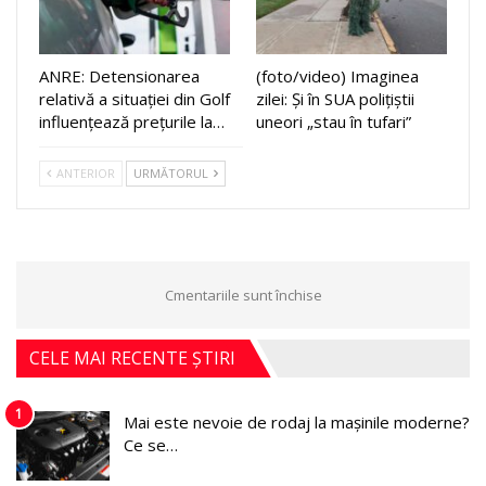
ANRE: Detensionarea
(foto/video) Imaginea
relativă a situației din Golf
zilei: Și în SUA polițiștii
influențează prețurile la…
uneori „stau în tufari”
ANTERIOR
URMĂTORUL
Cmentariile sunt închise
CELE MAI RECENTE ȘTIRI
1
Mai este nevoie de rodaj la mașinile moderne?
Ce se…