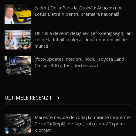
ZEEKR 009: Cel mai Performant și Confortabil
(video) De la Paris la Chișinău: Aducem noul
Van Electric Testat în Moldova / AutoBlog.MD
24
Lotus Eletre X pentru premiera națională
26:38
Land Rover Defender OCTA Edition One: Cel
Un rus a devenit designer-şef Koenigsegg, iar
mai Exclusiv și Puternic Defender Testat în
25
32:21
Moldova
cel de la Infiniti a plecat după doar doi ani de
muncă
Porsche 911 Spirit 70 / Test Drive
AutoBlog.MD
26
(foto/update) Interiorul noului Toyota Land
10:57
Cruiser 300 a fost deconspirat
Test Drive: Noile modele FENDT! Cum e să
conduci un tractor?!
27
22:49
ULTIMELE RECENZII
Noul Geely Monjaro 2025! Mai ieftin și mai
dotat / Test Drive AutoBlog.MD
28
23:05
Mai este nevoie de rodaj la mașinile moderne?
Ce se întâmplă, de fapt, sub capotă în primii
ZEEKR 9X - PRIMUL TEST DRIVE ÎN ROMÂNĂ!
CUM SE CONDUCE?
29
kilometri
33:40