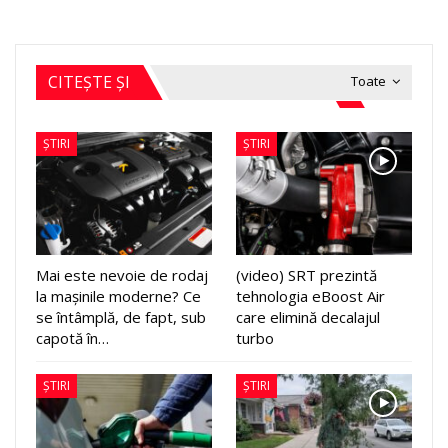
CITEȘTE ȘI
Toate
ȘTIRI
ȘTIRI
Mai este nevoie de rodaj
(video) SRT prezintă
la mașinile moderne? Ce
tehnologia eBoost Air
se întâmplă, de fapt, sub
care elimină decalajul
capotă în…
turbo
ȘTIRI
ȘTIRI