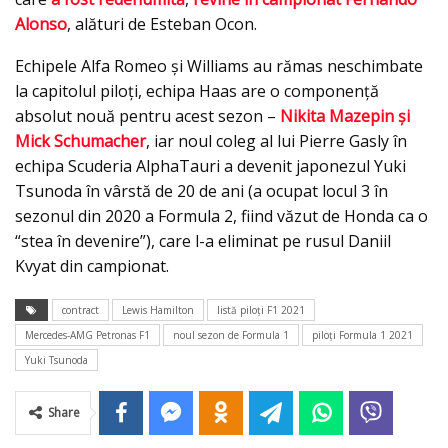
Alonso
, alături de Esteban Ocon.
Echipele Alfa Romeo şi Williams au rămas neschimbate
la capitolul piloţi, echipa Haas are o componenţă
absolut nouă pentru acest sezon –
Nikita Mazepin şi
Mick Schumacher
, iar noul coleg al lui Pierre Gasly în
echipa Scuderia AlphaTauri a devenit japonezul Yuki
Tsunoda în vârstă de 20 de ani (a ocupat locul 3 în
sezonul din 2020 a Formula 2, fiind văzut de Honda ca o
“stea în devenire”), care l-a eliminat pe rusul Daniil
Kvyat din campionat.
contract
Lewis Hamilton
listă piloţi F1 2021
Mercedes-AMG Petronas F1
noul sezon de Formula 1
piloţi Formula 1 2021
Yuki Tsunoda
Share