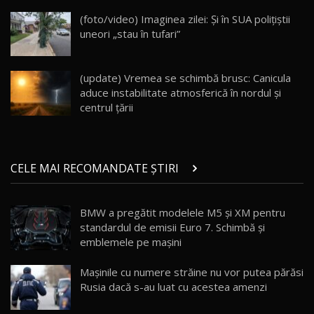
DM-i / Test Drive AutoBlog.MD
18
(foto/video) Imaginea zilei: Și în SUA polițiștii
30:08
uneori „stau în tufari”
Noul Geely EX5 EM-i care a cucerit Moldova
înainte să ajungă în showroom / Test Drive
19
23:36
AutoBlog.MD
(update) Vremea se schimbă brusc: Canicula
aduce instabilitate atmosferică în nordul și
Noul ZEEKR 7X / Test Drive AutoBlog.MD
centrul țării
29:08
20
Micul BYD Dolphin Surf / Test Drive
CELE MAI RECOMANDATE ȘTIRI
AutoBlog.MD
21
16:59
BMW a pregătit modelele M5 și XM pentru
Noua Mazda 6e / Test Drive AutoBlog.MD
standardul de emisii Euro 7. Schimbă și
26:59
22
emblemele pe mașini
Lynk & Co 01 / Test Drive AutoBlog.MD
Maşinile cu numere străine nu vor putea părăsi
25:19
23
Rusia dacă s-au luat cu acestea amenzi