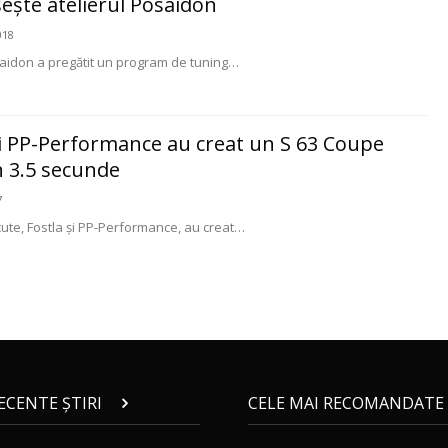
şte atelierul Posaidon
018
saidon a pregătit un program de tuning…
 şi PP-Performance au creat un S 63 Coupe
n 3.5 secunde
7
ute, Fostla şi PP-Performance, au creat…
RECENTE ȘTIRI
CELE MAI RECOMANDATE 