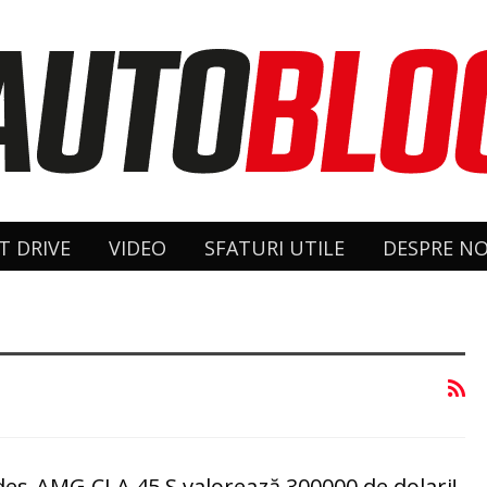
T DRIVE
VIDEO
SFATURI UTILE
DESPRE NO
des-AMG CLA 45 S valorează 300000 de dolari!