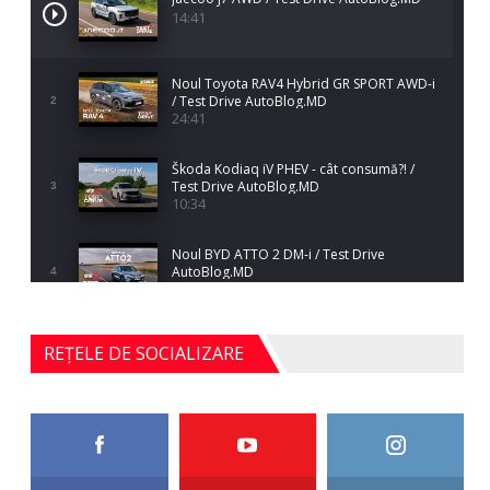
14:41
Noul Toyota RAV4 Hybrid GR SPORT AWD-i
/ Test Drive AutoBlog.MD
2
24:41
Škoda Kodiaq iV PHEV - cât consumă?! /
Test Drive AutoBlog.MD
3
10:34
Noul BYD ATTO 2 DM-i / Test Drive
AutoBlog.MD
4
17:35
Noul Mercedes-Benz S-Class facelift (S 580
REȚELE DE SOCIALIZARE
4MATIC V223) / Test Drive AutoBlog.MD
5
27:33
HAVAL H5 / Test Drive AutoBlog.MD
11:58
6