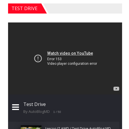
TEST DRIVE
Test Drive
By AutoBlogMD
1
/ 50
Jaecoo J7 AWD / Test Drive AutoBlog.MD