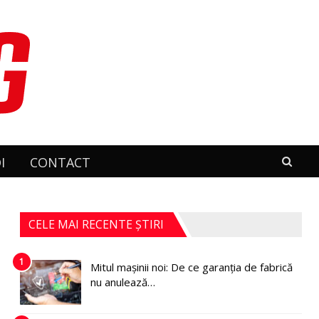
I
CONTACT
CELE MAI RECENTE ȘTIRI
1
Mitul mașinii noi: De ce garanția de fabrică
nu anulează…