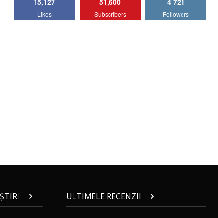
15,127
51,600
4 721
Lotus Emira Turbo SE / Test Drive
Likes
Subscribers
Followers
AutoBlog.MD
7
24:06
Noul Škoda Kodiaq RS / Test Drive
AutoBlog.MD în premieră națională
8
15:08
Noul Geely EX2 / Test Drive AutoBlog.MD
15:22
9
Mercedes-AMG E 53 HYBRID 4MATIC+ /
Test Drive AutoBlog.MD
10
16:27
Noul Volvo ES90 / Test Drive AutoBlog.MD
27:58
11
ȘTIRI
ULTIMELE RECENZII
Noul MG HS / Test Drive AutoBlog.MD
16:48
12