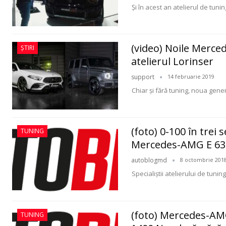
Şi în acest an atelierul de tuni
(video) Noile Merced
ȘTIRI
atelierul Lorinser
support
14 februarie 2019
Chiar şi fără tuning, noua gen
(foto) 0-100 în trei
TUNING
Mercedes-AMG E 63
autoblogmd
8 octombrie 201
Specialiştii atelierului de tuni
(foto) Mercedes-AMG
TUNING