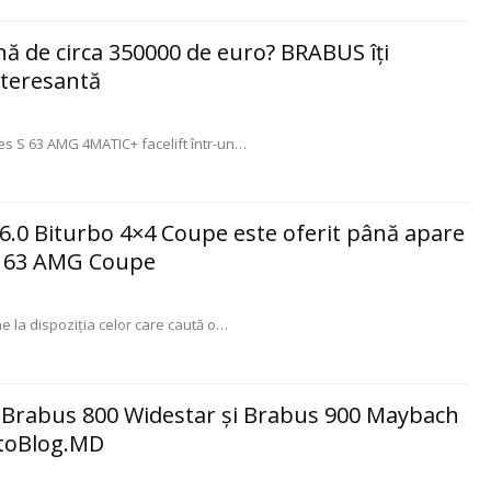
nă de circa 350000 de euro? BRABUS îţi
nteresantă
 S 63 AMG 4MATIC+ facelift într-un
…
6.0 Biturbo 4×4 Coupe este oferit până apare
E 63 AMG Coupe
 la dispoziţia celor care caută o
…
 Brabus 800 Widestar şi Brabus 900 Maybach
utoBlog.MD