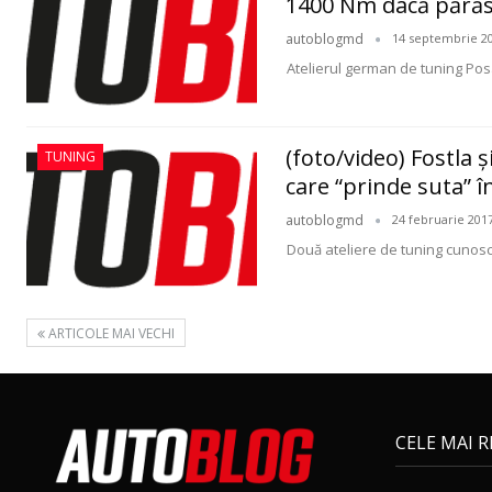
1400 Nm dacă părăse
autoblogmd
14 septembrie 2
Atelierul german de tuning Po
(foto/video) Fostla
TUNING
care “prinde suta” î
autoblogmd
24 februarie 201
Două ateliere de tuning cunosc
ARTICOLE MAI VECHI
CELE MAI 