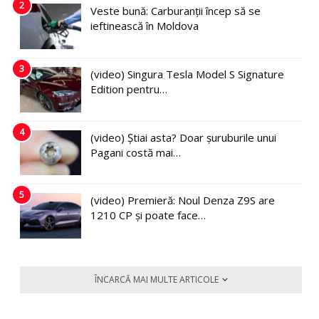
2
Veste bună: Carburanții încep să se
ieftinească în Moldova
3
(video) Singura Tesla Model S Signature
Edition pentru…
4
(video) Știai asta? Doar șuruburile unui
Pagani costă mai…
5
(video) Premieră: Noul Denza Z9S are
1210 CP și poate face…
ÎNCARCĂ MAI MULTE ARTICOLE