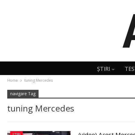
ȘTIRI
TES
Home
tuning Mercedes
navigare Tag
tuning Mercedes
(video) Acest Merce
ȘTIRI