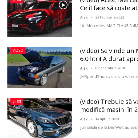
Ce îl face să coste a
Alex
23 februarie 2022
Un Mercedes-AMG CLA 45 S 4MAT
(video) Se vinde u
VIDEO
6.0 litri! A durat a
Alex
8 decembrie 2020
JMSpeedShop a scos la vânzar
(video) Trebuie să
ȘTIRI
modifică maşini în 
Alex
14 aprilie 2020
Jurnaliştii de la Die Welt au avu