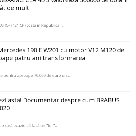
tât de mult
IC+ (421 CP) costă în Republica
…
n Mercedes 190 E W201 cu motor V12 M120 de
proape patru ani transformarea
e pentru aproape 70.000 de euro un
…
 vezi asta! Documentar despre cum BRABUS
2020
t o rară ocazie să facă un "tur"
…