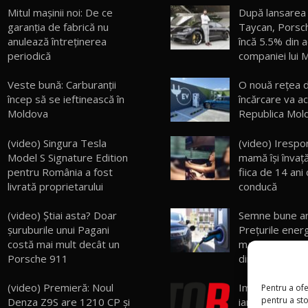
Mitul mașinii noi: De ce
După lansarea 
garanția de fabrică nu
Taycan, Porsc
anulează întreținerea
încă 5.5% din a
periodică
companiei lui 
Veste bună: Carburanții
O nouă rețea d
încep să se ieftinească în
încărcare va ac
Moldova
Republica Mol
(video) Singura Tesla
(video) Irespon
Model S Signature Edition
mamă îşi învaţ
pentru România a fost
fiica de 14 ani
livrată proprietarului
conducă
(video) Știai asta? Doar
Semne bune an
șuruburile unui Pagani
Preţurile ener
costă mai mult decât un
maşini electric
Porsche 911
din 1 ianuarie
(video) Premieră: Noul
Importăm vechi
Pentru a ofe
pentru a st
Denza Z9S are 1210 CP și
ianuarie au fo