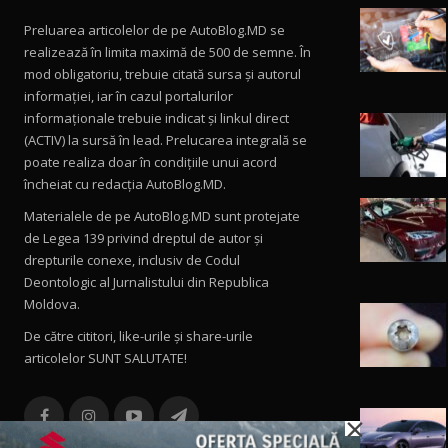
Preluarea articolelor de pe AutoBlog.MD se
realizează în limita maximă de 500 de semne. În
mod obligatoriu, trebuie citată sursa și autorul
informației, iar în cazul portalurilor
informaționale trebuie indicat și linkul direct
(ACTIV) la sursă în lead. Prelucarea integrală se
poate realiza doar în condițiile unui acord
încheiat cu redacţia AutoBlog.MD.
Materialele de pe AutoBlog.MD sunt protejate
de Legea 139 privind dreptul de autor și
drepturile conexe, inclusiv de Codul
Deontologic al Jurnalistului din Republica
Moldova.
De către cititori, like-urile şi share-urile
articolelor SUNT SALUTATE!
×