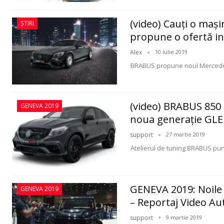
(video) Cauţi o maşi
ȘTIRI
propune o ofertă i
Alex
10 iulie 2019
BRABUS propune noul Mercedes
(video) BRABUS 850 
GENEVA 2019
noua generaţie GL
support
27 martie 2019
Atelierul de tuning BRABUS pune
GENEVA 2019: Noile
GENEVA 2019
– Reportaj Video A
support
9 martie 2019