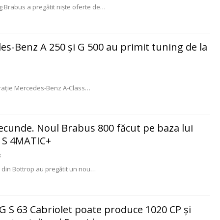
ng Brabus a pregătit nişte oferte de
…
es-Benz A 250 şi G 500 au primit tuning de la
eraţie Mercedes-Benz A-Class
…
 secunde. Noul Brabus 800 făcut pe baza lui
 S 4MATIC+
8
ng din Bottrop au pregătit un nou…
 S 63 Cabriolet poate produce 1020 CP şi