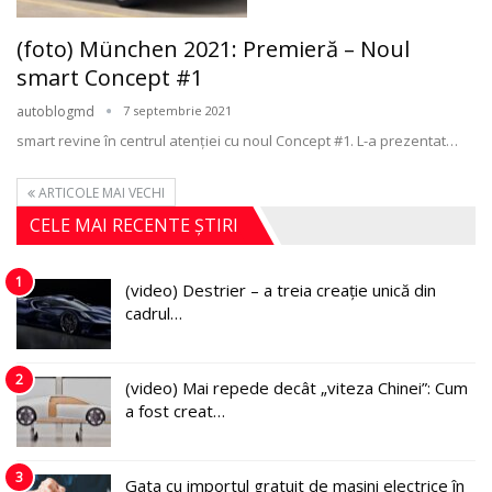
(foto) München 2021: Premieră – Noul
smart Concept #1
autoblogmd
7 septembrie 2021
smart revine în centrul atenţiei cu noul Concept #1. L-a prezentat
…
ARTICOLE MAI VECHI
CELE MAI RECENTE ȘTIRI
1
(video) Destrier – a treia creație unică din
cadrul…
2
(video) Mai repede decât „viteza Chinei”: Cum
a fost creat…
3
Gata cu importul gratuit de mașini electrice în