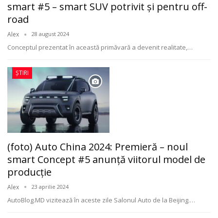
smart #5 – smart SUV potrivit și pentru off-
road
Alex
28 august 2024
Conceptul prezentat în această primăvară a devenit realitate,
…
ȘTIRI
(foto) Auto China 2024: Premieră – noul
smart Concept #5 anunță viitorul model de
producție
Alex
23 aprilie 2024
AutoBlog.MD vizitează în aceste zile Salonul Auto de la Beijing.
…