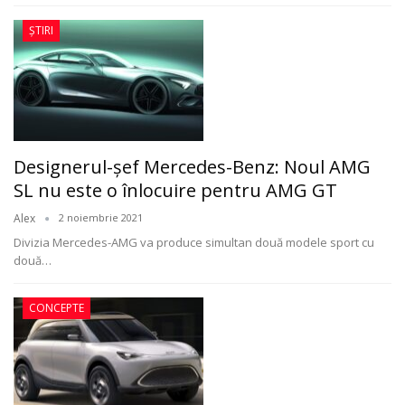
ȘTIRI
Designerul-şef Mercedes-Benz: Noul AMG
SL nu este o înlocuire pentru AMG GT
Alex
2 noiembrie 2021
Divizia Mercedes-AMG va produce simultan două modele sport cu
două
…
CONCEPTE