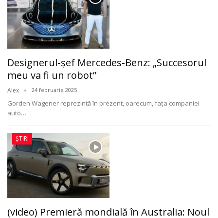
Designerul-șef Mercedes-Benz: „Succesorul
meu va fi un robot”
Alex
24 februarie 2025
Gorden Wagener reprezintă în prezent, oarecum, fața companiei
auto
…
ȘTIRI
(video) Premieră mondială în Australia: Noul