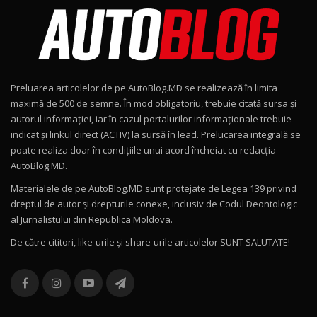
AutoBlog.MD în premieră națională
8
15:08
Noul Geely EX2 / Test Drive AutoBlog.MD
15:22
9
Preluarea articolelor de pe AutoBlog.MD se realizează în limita
Mercedes-AMG E 53 HYBRID 4MATIC+ / Test
maximă de 500 de semne. În mod obligatoriu, trebuie citată sursa și
Drive AutoBlog.MD
10
autorul informației, iar în cazul portalurilor informaționale trebuie
16:27
indicat și linkul direct (ACTIV) la sursă în lead. Prelucarea integrală se
poate realiza doar în condițiile unui acord încheiat cu redacţia
Noul Volvo ES90 / Test Drive AutoBlog.MD
AutoBlog.MD.
27:58
11
Materialele de pe AutoBlog.MD sunt protejate de Legea 139 privind
dreptul de autor și drepturile conexe, inclusiv de Codul Deontologic
Noul MG HS / Test Drive AutoBlog.MD
al Jurnalistului din Republica Moldova.
16:48
12
De către cititori, like-urile şi share-urile articolelor SUNT SALUTATE!
ROX 01: Test drive cu noul SUV chinezesc care
combină aventura cu luxul / AutoBlog.MD
13
36:08