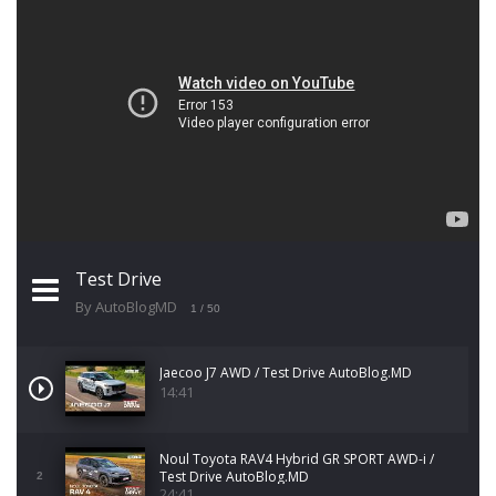
Test Drive
By AutoBlogMD
1
/ 50
Jaecoo J7 AWD / Test Drive AutoBlog.MD
14:41
Noul Toyota RAV4 Hybrid GR SPORT AWD-i /
Test Drive AutoBlog.MD
2
24:41