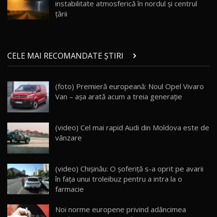
instabilitate atmosferică în nordul și centrul
Noul ZEEKR 7X / Test Drive AutoBlog.MD
țării
29:08
20
Micul BYD Dolphin Surf / Test Drive
CELE MAI RECOMANDATE ȘTIRI
AutoBlog.MD
21
16:59
(foto) Premieră europeană: Noul Opel Vivaro
Noua Mazda 6e / Test Drive AutoBlog.MD
Van – aşa arată acum a treia generaţie
26:59
22
Lynk & Co 01 / Test Drive AutoBlog.MD
(video) Cel mai rapid Audi din Moldova este de
25:19
23
vânzare
ZEEKR 009: Cel mai Performant și Confortabil
(video) Chișinău: O șoferiță s-a oprit pe avarii
Van Electric Testat în Moldova / AutoBlog.MD
24
în fața unui troleibuz pentru a intra la o
26:38
farmacie
Land Rover Defender OCTA Edition One: Cel
Noi norme europene privind adâncimea
mai Exclusiv și Puternic Defender Testat în
25