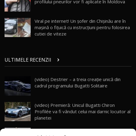
32:21
Moldova
profilului pneurilor vor fi aplicate în Moldova
Porsche 911 Spirit 70 / Test Drive
AutoBlog.MD
26
Viral pe internet! Un şofer din Chişinău are în
10:57
maşină o fiţuică cu instrucţiuni pentru folosirea
cutiei de viteze
Test Drive: Noile modele FENDT! Cum e să
conduci un tractor?!
27
22:49
ULTIMELE RECENZII
Noul Geely Monjaro 2025! Mai ieftin și mai
dotat / Test Drive AutoBlog.MD
28
23:05
(video) Destrier – a treia creație unică din
cadrul programului Bugatti Solitaire
ZEEKR 9X - PRIMUL TEST DRIVE ÎN ROMÂNĂ!
CUM SE CONDUCE?
29
33:40
(video) Premieră: Unicul Bugatti Chiron
Primele impresii despre BYD Seal U DM-i,
Profilée va fi vândut celui mai darnic locuitor al
Sealion 7 și Seal 5 DM-i / Test Drive
30
planetei
10:58
AutoBlog.MD
(video) Mai repede decât „viteza Chinei”: Cum
Noua Toyota Corolla Cross facelift / Test Drive