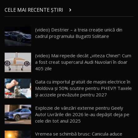
ZEEKR 9X în Moldova: Am condus gigantul
chinez care face lumea să se întoarcă după el
14
CELE MAI RECENTE ȘTIRI
17:27
/ AutoBlog.MD
Noua Mazda CX-5 / Test Drive AutoBlog.MD
(video) Destrier – a treia creație unică din
14:37
15
cadrul programului Bugatti Solitaire
Cum merge? Škoda Octavia 4×4 DSG facelift //
AutoBlogMD
(video) Mai repede decât „viteza Chinei”: Cum
16
13:10
a fost creat supercarul Audi Nuvolari în doar
405 zile
Lotus Eletre R / Test Drive AutoBlog.MD
20:06
17
Gata cu importul gratuit de mașini electrice în
Moldova și 50% scutire pentru PHEV?! Taxele
și accizele prevăzute pentru 2027
Va fi modelul nr.1 BYD în Moldova? BYD Seal U
DM-i / Test Drive AutoBlog.MD
18
Explozie de vânzări externe pentru Geely
30:08
Auto! Livrările din 2026 le-au depășit deja pe
cele din tot anul 2025
Noul Geely EX5 EM-i care a cucerit Moldova
înainte să ajungă în showroom / Test Drive
19
23:36
AutoBlog.MD
Vremea se schimbă brusc: Canicula aduce