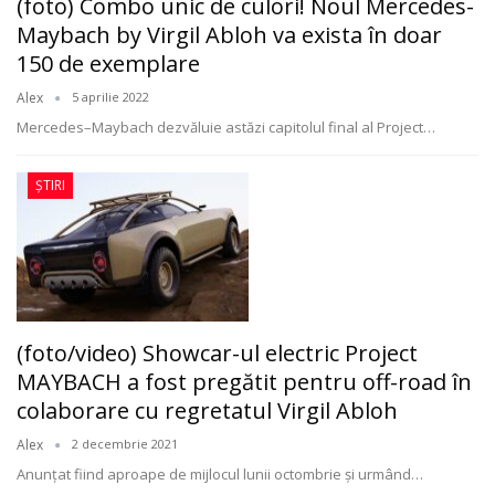
(foto) Combo unic de culori! Noul Mercedes-
Maybach by Virgil Abloh va exista în doar
150 de exemplare
Alex
5 aprilie 2022
Mercedes–Maybach dezvăluie astăzi capitolul final al Project
…
ȘTIRI
(foto/video) Showcar-ul electric Project
MAYBACH a fost pregătit pentru off-road în
colaborare cu regretatul Virgil Abloh
Alex
2 decembrie 2021
Anunţat fiind aproape de mijlocul lunii octombrie şi urmând
…