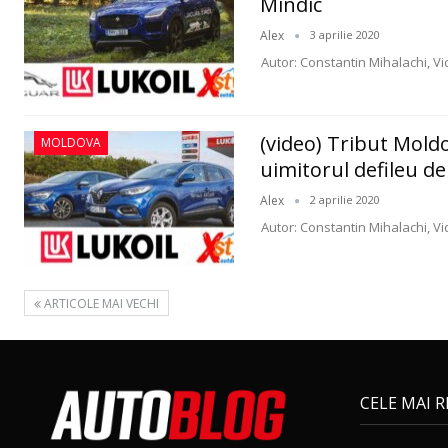
Mîndîc
Alex
3 aprilie 2020
Autor: Constantin Mihalachi, Vi
(video) Tribut Mold
MOLDOVA
uimitorul defileu de
Alex
2 aprilie 2020
Autor: Constantin Mihalachi, Vi
ARTICOLE MAI VECHI
CELE MAI 