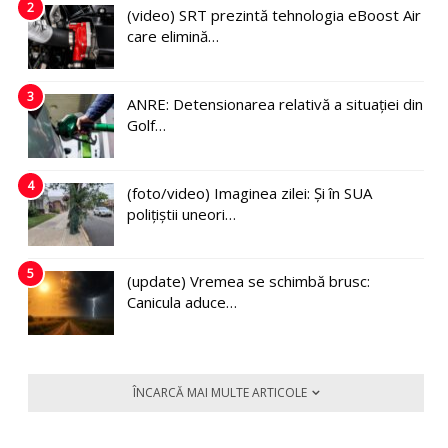
2
(video) SRT prezintă tehnologia eBoost Air
care elimină…
3
ANRE: Detensionarea relativă a situației din
Golf…
4
(foto/video) Imaginea zilei: Și în SUA
polițiștii uneori…
5
(update) Vremea se schimbă brusc:
Canicula aduce…
ÎNCARCĂ MAI MULTE ARTICOLE