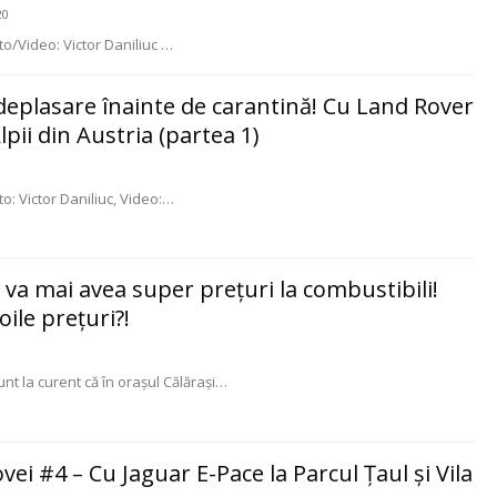
20
to/Video: Victor Daniliuc
…
 deplasare înainte de carantină! Cu Land Rover
lpii din Austria (partea 1)
o: Victor Daniliuc, Video:
…
u va mai avea super prețuri la combustibili!
oile prețuri?!
nt la curent că în orașul Călărași
…
vei #4 – Cu Jaguar E-Pace la Parcul Ţaul şi Vila