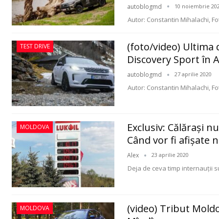
autoblogmd
10 noiembrie 20
Autor: Constantin Mihalachi, Fo
(foto/video) Ultima
TEST DRIVE
Discovery Sport în A
autoblogmd
27 aprilie 2020
Autor: Constantin Mihalachi, Fot
Exclusiv: Călărași n
MOLDOVA
Când vor fi afișate n
Alex
23 aprilie 2020
Deja de ceva timp internauții su
(video) Tribut Moldo
MOLDOVA