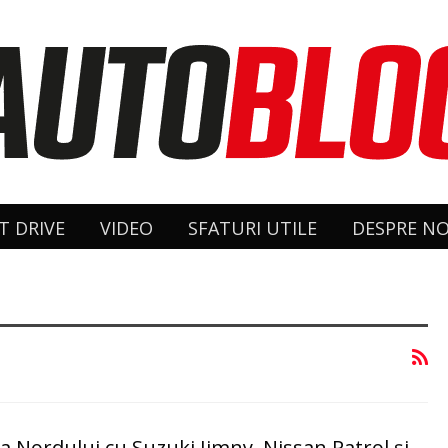
T DRIVE
VIDEO
SFATURI UTILE
DESPRE NO
ia Nordului cu Suzuki Jimny, Nissan Patrol și