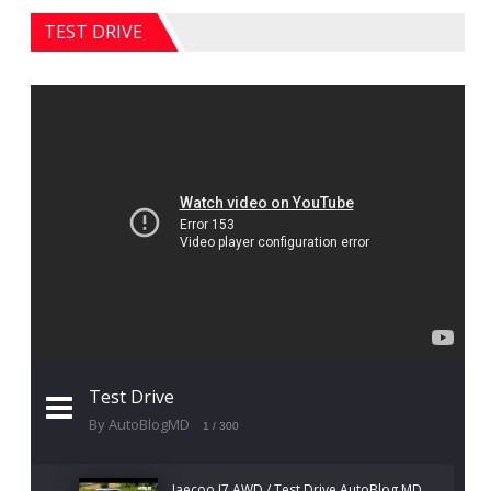
TEST DRIVE
Test Drive
By AutoBlogMD
1
/ 300
Jaecoo J7 AWD / Test Drive AutoBlog.MD