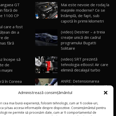
Pangaea GT
Mai este nevoie de rodaj la
in fibră de
mașinile moderne? Ce se
ROX 01: Test drive cu noul SUV chinezesc
care combină aventura cu luxul /
13
te 1100 CP
întâmplă, de fapt, sub
36:08
AutoBlog.MD
capotă în primii kilometri
ul care a fost
ZEEKR 9X în Moldova: Am condus gigantul
(video) Destrier – a treia
ăţean din a
chinez care face lumea să se întoarcă
14
creație unică din cadrul
re de
17:27
după el / AutoBlog.MD
programului Bugatti
mas fără
Solitaire
Noua Mazda CX-5 / Test Drive
AutoBlog.MD
15
14:37
(video) SRT prezintă
z începe să
tehnologia eBoost Air care
ate de
elimină decalajul turbo
 mașini
Cum merge? Škoda Octavia 4×4 DSG
facelift // AutoBlogMD
16
13:10
ANRE: Detensionarea
ră în Coreea
relativă a situației din Golf
A K9 facelift
Lotus Eletre R / Test Drive AutoBlog.MD
influențează prețurile la
Administrează consimțământul
20:06
17
carburanți în Moldova
explică de
ri cea mai bună experiență, folosim tehnologii, cum ar fi cookie-uri,
(foto/video) Imaginea zilei:
oca și/sau accesa informațiile despre dispozitive. Consimțământul pentru
electromobil
Va fi modelul nr.1 BYD în Moldova? BYD
ologii ne permite să procesăm date, cum ar fi comportamentul de
Și în SUA polițiștii uneori
ci ecrane pe
Seal U DM-i / Test Drive AutoBlog.MD
18