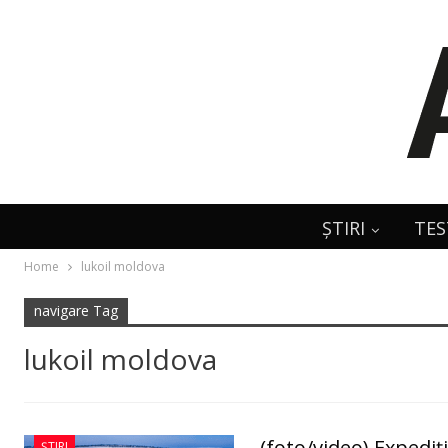
ȘTIRI
TES
Home
lukoil moldova
navigare Tag
lukoil moldova
(foto/video) Expediț
ȘTIRI