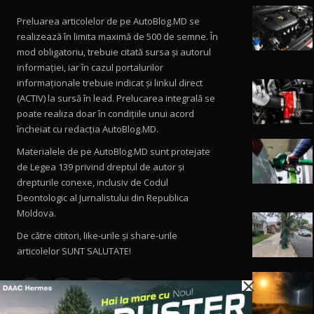
Preluarea articolelor de pe AutoBlog.MD se
realizează în limita maximă de 500 de semne. În
mod obligatoriu, trebuie citată sursa și autorul
informației, iar în cazul portalurilor
informaționale trebuie indicat și linkul direct
(ACTIV) la sursă în lead. Prelucarea integrală se
poate realiza doar în condițiile unui acord
încheiat cu redacţia AutoBlog.MD.
Materialele de pe AutoBlog.MD sunt protejate
de Legea 139 privind dreptul de autor și
drepturile conexe, inclusiv de Codul
Deontologic al Jurnalistului din Republica
Moldova.
De către cititori, like-urile şi share-urile
articolelor SUNT SALUTATE!
×