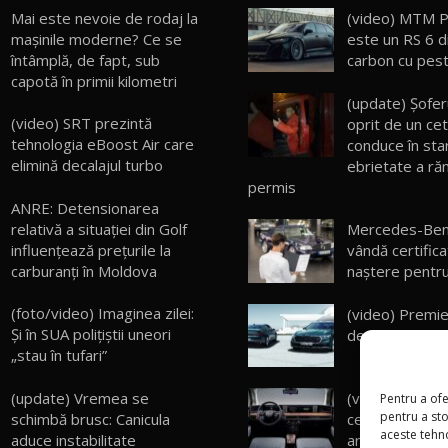
Mai este nevoie de rodaj la
(video) MTM 
mașinile moderne? Ce se
este un RS 6 d
întâmplă, de fapt, sub
carbon cu pes
capotă în primii kilometri
(update) Şofer
(video) SRT prezintă
oprit de un cet
tehnologia eBoost Air care
conduce în sta
elimină decalajul turbo
ebrietate a ră
permis
ANRE: Detensionarea
relativă a situației din Golf
Mercedes-Ben
influențează prețurile la
vândă certific
carburanți în Moldova
naștere pentru
(foto/video) Imaginea zilei:
(video) Premie
Și în SUA polițiștii uneori
de Sud: Noul KI
„stau în tufari”
(update) Vremea se
(video) Honda 
Pentru a ofe
pentru a st
schimbă brusc: Canicula
ce primul său 
aceste tehn
aduce instabilitate
are tocmai cin