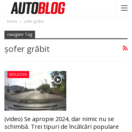
Home
şofer grăbit
navigare Tag
şofer grăbit
MOLDOVA
(video) Se apropie 2024, dar nimic nu se
schimbă. Trei tipuri de încălcări populare