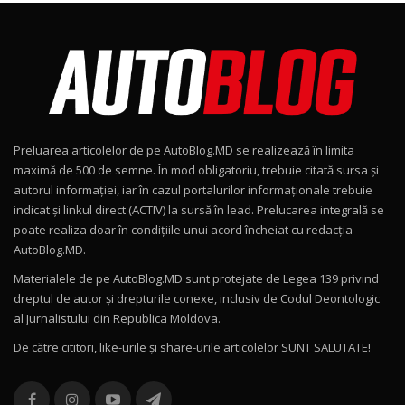
Noul Škoda Kodiaq RS / Test Drive
AutoBlog.MD în premieră națională
8
15:08
Noul Geely EX2 / Test Drive AutoBlog.MD
15:22
9
Preluarea articolelor de pe AutoBlog.MD se realizează în limita
Mercedes-AMG E 53 HYBRID 4MATIC+ / Test
maximă de 500 de semne. În mod obligatoriu, trebuie citată sursa și
Drive AutoBlog.MD
10
autorul informației, iar în cazul portalurilor informaționale trebuie
16:27
indicat și linkul direct (ACTIV) la sursă în lead. Prelucarea integrală se
poate realiza doar în condițiile unui acord încheiat cu redacţia
Noul Volvo ES90 / Test Drive AutoBlog.MD
AutoBlog.MD.
27:58
11
Materialele de pe AutoBlog.MD sunt protejate de Legea 139 privind
dreptul de autor și drepturile conexe, inclusiv de Codul Deontologic
Noul MG HS / Test Drive AutoBlog.MD
al Jurnalistului din Republica Moldova.
16:48
12
De către cititori, like-urile şi share-urile articolelor SUNT SALUTATE!
ROX 01: Test drive cu noul SUV chinezesc care
combină aventura cu luxul / AutoBlog.MD
13