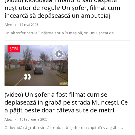
neştiutor de reguli? Un şofer, filmat cum
încearcă să depășească un ambuteiaj
Alex
17 mai 2023
Un alt şofer căruia îi năştea soţia în maşină, ori unul şocat de
…
ȘTIRI
(video) Un şofer a fost filmat cum se
deplasează în grabă pe strada Munceşti. Ce
a păţit peste doar câteva sute de metri
Alex
15 februarie 2023
O dovadă că graba strică treaba. Un şofer din capitală s-a grăbit
…