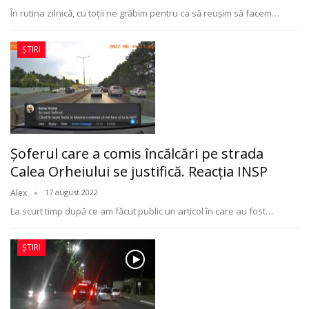
În rutina zilnică, cu toţii ne grăbim pentru ca să reuşim să facem
…
ȘTIRI
Şoferul care a comis încălcări pe strada
Calea Orheiului se justifică. Reacţia INSP
Alex
17 august 2022
La scurt timp după ce am făcut public un articol în care au fost
…
ȘTIRI