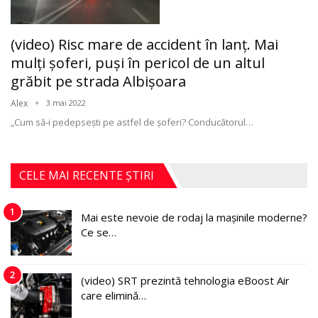
(video) Risc mare de accident în lanţ. Mai
mulţi şoferi, puşi în pericol de un altul
grăbit pe strada Albişoara
Alex
3 mai 2022
„Cum să-i pedepsești pe astfel de șoferi? Conducătorul
…
CELE MAI RECENTE ȘTIRI
1
Mai este nevoie de rodaj la mașinile moderne?
Ce se…
2
(video) SRT prezintă tehnologia eBoost Air
care elimină…