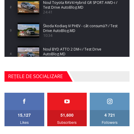
Noul Toyota RAV4 Hybrid GR SPORT AWD-i /
Test Drive AutoBlog.MD
2
24:41
Škoda Kodiaq iV PHEV - cât consumă?! / Test
Drive AutoBlog.MD
3
10:34
Noul BYD ATTO 2 DM-i / Test Drive
AutoBlog.MD
4
17:35
Noul Mercedes-Benz S-Class facelift (S 580
REȚELE DE SOCIALIZARE
4MATIC V223) / Test Drive AutoBlog.MD
5
27:33
HAVAL H5 / Test Drive AutoBlog.MD
11:58
6
15,127
51,600
4 721
Lotus Emira Turbo SE / Test Drive
Likes
Subscribers
Followers
AutoBlog.MD
7
24:06