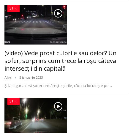
ȘTIRI
(video) Vede prost culorile sau deloc? Un
şofer, surprins cum trece la roşu câteva
intersecţii din capitală
Alex
5 ianuarie 2023
Şi la sigur acest şofer urmărește știrile, căci nu locuieşte pe
…
ȘTIRI