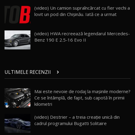
Land Rover Defender OCTA Edition One: Cel
(video) Un camion supraîncărcat cu fier vechi a
mai Exclusiv și Puternic Defender Testat în
25
32:21
Moldova
lovit un pod din Chişinău. Iată ce a urmat
Porsche 911 Spirit 70 / Test Drive
AutoBlog.MD
26
(video) HWA recreează legendarul Mercedes-
10:57
Benz 190 E 2.5-16 Evo II
Test Drive: Noile modele FENDT! Cum e să
conduci un tractor?!
27
22:49
ULTIMELE RECENZII
Noul Geely Monjaro 2025! Mai ieftin și mai
dotat / Test Drive AutoBlog.MD
28
23:05
Mai este nevoie de rodaj la mașinile moderne?
Ce se întâmplă, de fapt, sub capotă în primii
ZEEKR 9X - PRIMUL TEST DRIVE ÎN ROMÂNĂ!
CUM SE CONDUCE?
29
kilometri
33:40
(video) Destrier – a treia creație unică din
Primele impresii despre BYD Seal U DM-i,
cadrul programului Bugatti Solitaire
Sealion 7 și Seal 5 DM-i / Test Drive
30
10:58
AutoBlog.MD