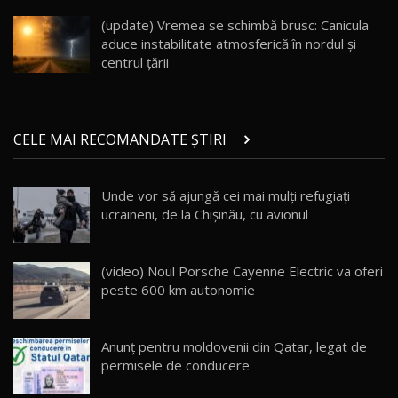
înainte să ajungă în showroom / Test Drive
19
23:36
AutoBlog.MD
(update) Vremea se schimbă brusc: Canicula
aduce instabilitate atmosferică în nordul și
Noul ZEEKR 7X / Test Drive AutoBlog.MD
centrul țării
29:08
20
Micul BYD Dolphin Surf / Test Drive
CELE MAI RECOMANDATE ȘTIRI
AutoBlog.MD
21
16:59
Unde vor să ajungă cei mai mulţi refugiaţi
Noua Mazda 6e / Test Drive AutoBlog.MD
ucraineni, de la Chişinău, cu avionul
26:59
22
Lynk & Co 01 / Test Drive AutoBlog.MD
(video) Noul Porsche Cayenne Electric va oferi
25:19
23
peste 600 km autonomie
ZEEKR 009: Cel mai Performant și Confortabil
Anunţ pentru moldovenii din Qatar, legat de
Van Electric Testat în Moldova / AutoBlog.MD
24
permisele de conducere
26:38