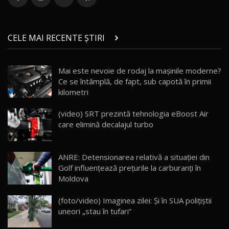
36:08
ZEEKR 9X în Moldova: Am condus gigantul
chinez care face lumea să se întoarcă după el
14
CELE MAI RECENTE ȘTIRI
17:27
/ AutoBlog.MD
Noua Mazda CX-5 / Test Drive AutoBlog.MD
Mai este nevoie de rodaj la mașinile moderne?
14:37
15
Ce se întâmplă, de fapt, sub capotă în primii
kilometri
Cum merge? Škoda Octavia 4×4 DSG facelift //
AutoBlogMD
(video) SRT prezintă tehnologia eBoost Air
16
13:10
care elimină decalajul turbo
Lotus Eletre R / Test Drive AutoBlog.MD
20:06
17
ANRE: Detensionarea relativă a situației din
Golf influențează prețurile la carburanți în
Moldova
Va fi modelul nr.1 BYD în Moldova? BYD Seal U
DM-i / Test Drive AutoBlog.MD
18
(foto/video) Imaginea zilei: Și în SUA polițiștii
30:08
uneori „stau în tufari”
Noul Geely EX5 EM-i care a cucerit Moldova