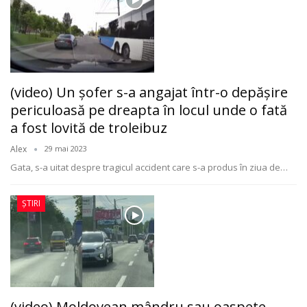
(video) Un şofer s-a angajat într-o depăşire
periculoasă pe dreapta în locul unde o fată
a fost lovită de troleibuz
Alex
29 mai 2023
Gata, s-a uitat despre tragicul accident care s-a produs în ziua de
…
ȘTIRI
(video) Moldovean mândru sau oaspete