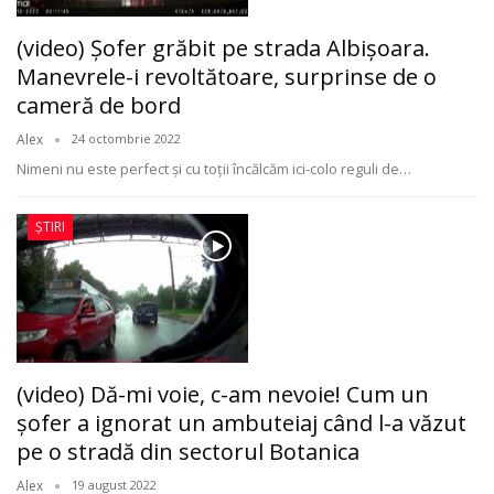
(video) Şofer grăbit pe strada Albişoara.
Manevrele-i revoltătoare, surprinse de o
cameră de bord
Alex
24 octombrie 2022
Nimeni nu este perfect şi cu toții încălcăm ici-colo reguli de
…
ȘTIRI
(video) Dă-mi voie, c-am nevoie! Cum un
şofer a ignorat un ambuteiaj când l-a văzut
pe o stradă din sectorul Botanica
Alex
19 august 2022