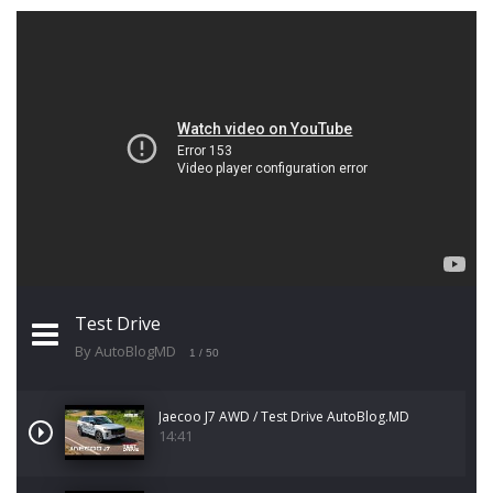
Test Drive
By AutoBlogMD
1
/ 50
Jaecoo J7 AWD / Test Drive AutoBlog.MD
14:41