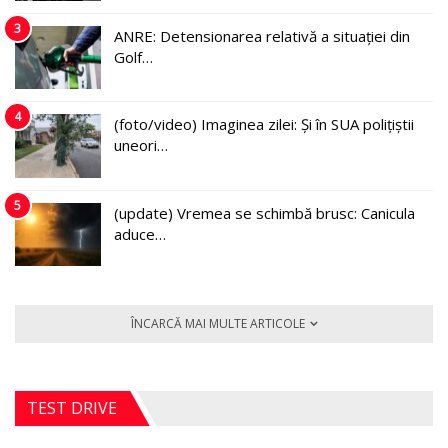
3
ANRE: Detensionarea relativă a situației din
Golf…
4
(foto/video) Imaginea zilei: Și în SUA polițiștii
uneori…
5
(update) Vremea se schimbă brusc: Canicula
aduce…
ÎNCARCĂ MAI MULTE ARTICOLE
TEST DRIVE