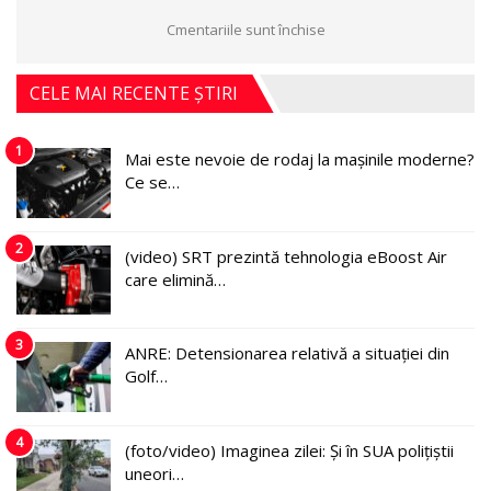
Cmentariile sunt închise
CELE MAI RECENTE ȘTIRI
1
Mai este nevoie de rodaj la mașinile moderne?
Ce se…
2
(video) SRT prezintă tehnologia eBoost Air
care elimină…
3
ANRE: Detensionarea relativă a situației din
Golf…
4
(foto/video) Imaginea zilei: Și în SUA polițiștii
uneori…