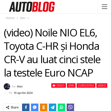
Home
Știri
(video) Noile NIO EL6,
Toyota C-HR și Honda
CR-V au luat cinci stele
la testele Euro NCAP
VIDEO
ȘTIRI
CURIOZITĂȚI
VIDEO
De
Alex
Pe
10 aprilie 2024
Share