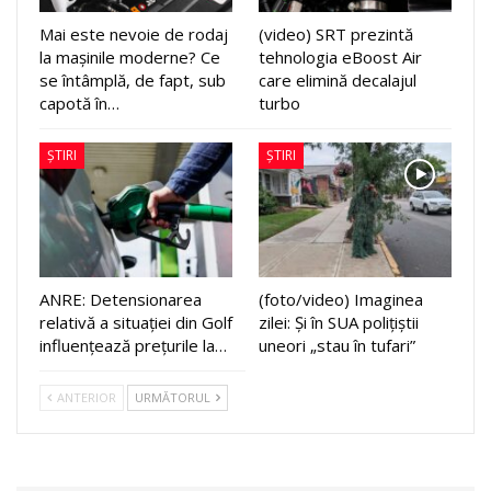
Mai este nevoie de rodaj
(video) SRT prezintă
la mașinile moderne? Ce
tehnologia eBoost Air
se întâmplă, de fapt, sub
care elimină decalajul
capotă în…
turbo
ȘTIRI
ȘTIRI
ANRE: Detensionarea
(foto/video) Imaginea
relativă a situației din Golf
zilei: Și în SUA polițiștii
influențează prețurile la…
uneori „stau în tufari”
ANTERIOR
URMĂTORUL