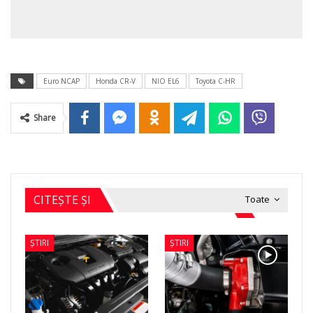
Euro NCAP
Honda CR-V
NIO EL6
Toyota C-HR
Share
CITEȘTE ȘI
Toate
ȘTIRI
ȘTIRI