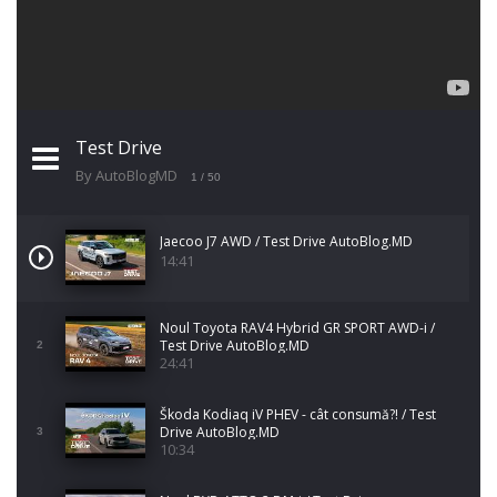
Test Drive
By AutoBlogMD
1
/ 50
Jaecoo J7 AWD / Test Drive AutoBlog.MD
14:41
Noul Toyota RAV4 Hybrid GR SPORT AWD-i /
Test Drive AutoBlog.MD
2
24:41
Škoda Kodiaq iV PHEV - cât consumă?! / Test
Drive AutoBlog.MD
3
10:34