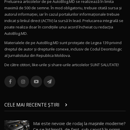
Preluarea articolelor de pe AutoBlog.MD se realizează în limita
Mercedes-AMG E 53 HYBRID 4MATIC+ / Test
maximă de 500 de semne. În mod obligatoriu, trebuie citată sursa și
Drive AutoBlog.MD
10
autorul informației, iar în cazul portalurilor informaționale trebuie
16:27
indicat și linkul direct (ACTIV) la sursă în lead. Prelucarea integrală se
poate realiza doar în condițiile unui acord încheiat cu redacţia
Noul Volvo ES90 / Test Drive AutoBlog.MD
AutoBlog.MD.
27:58
11
Materialele de pe AutoBlog.MD sunt protejate de Legea 139 privind
dreptul de autor și drepturile conexe, inclusiv de Codul Deontologic
Noul MG HS / Test Drive AutoBlog.MD
al Jurnalistului din Republica Moldova.
16:48
12
De către cititori, like-urile şi share-urile articolelor SUNT SALUTATE!
ROX 01: Test drive cu noul SUV chinezesc care
combină aventura cu luxul / AutoBlog.MD
13
36:08
ZEEKR 9X în Moldova: Am condus gigantul
chinez care face lumea să se întoarcă după el
14
CELE MAI RECENTE ȘTIRI
17:27
/ AutoBlog.MD
Noua Mazda CX-5 / Test Drive AutoBlog.MD
Mai este nevoie de rodaj la mașinile moderne?
14:37
15
Ce se întâmplă, de fapt, sub capotă în primii