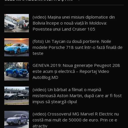
AutoBlog.MD
21
16:59
(video) Mașina unei misiuni diplomatice din
Noua Mazda 6e / Test Drive AutoBlog.MD
Bolivia începe o nouă viață în Moldova:
26:59
22
Povestea unui Land Cruiser 105
Lynk & Co 01 / Test Drive AutoBlog.MD
(foto) Un Taycan cu două portiere. Noile
25:19
23
modele Porsche 718 sunt într-o fază finală de
teste
ZEEKR 009: Cel mai Performant și Confortabil
GENEVA 2019: Noua generaţie Peugeot 208
Van Electric Testat în Moldova / AutoBlog.MD
24
este acum şi electrică – Reportaj Video
26:38
AutoBlog.MD
Land Rover Defender OCTA Edition One: Cel
(video) Un bărbat a filmat o mașină
mai Exclusiv și Puternic Defender Testat în
25
32:21
Moldova
misterioasă Aston Martin, după care ar fi fost
impus să șteargă clipul
Porsche 911 Spirit 70 / Test Drive
AutoBlog.MD
26
(video) Crossoverul MG Marvel R Electric nu
10:57
costă mai mult de 50000 de euro. Prin ce e
atractiv