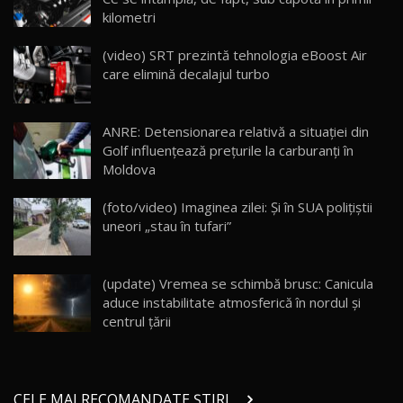
kilometri
Cum merge? Škoda Octavia 4×4 DSG facelift //
AutoBlogMD
(video) SRT prezintă tehnologia eBoost Air
16
13:10
care elimină decalajul turbo
Lotus Eletre R / Test Drive AutoBlog.MD
20:06
17
ANRE: Detensionarea relativă a situației din
Golf influențează prețurile la carburanți în
Moldova
Va fi modelul nr.1 BYD în Moldova? BYD Seal U
DM-i / Test Drive AutoBlog.MD
18
(foto/video) Imaginea zilei: Și în SUA polițiștii
30:08
uneori „stau în tufari”
Noul Geely EX5 EM-i care a cucerit Moldova
înainte să ajungă în showroom / Test Drive
19
23:36
AutoBlog.MD
(update) Vremea se schimbă brusc: Canicula
aduce instabilitate atmosferică în nordul și
Noul ZEEKR 7X / Test Drive AutoBlog.MD
centrul țării
29:08
20
Micul BYD Dolphin Surf / Test Drive
CELE MAI RECOMANDATE ȘTIRI